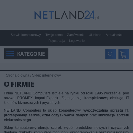
Serwis komputerowy
Twoje konto
Zamówienia
Ulubione
Aktualności
Rejestracja
Logowanie
KATEGORIE
Strona główna
/
Sklep internetowy
O FIRMIE
Firma NETLAND Computers istnieje na rynku od roku 1995 (wcześniej pod
nazwą PROMEX Import-Export). Zajmuje się
kompleksową obsługą IT
klientów biznesowych i prywatnych.
NETLAND Computers to sklep komputerowy,
wypożyczalnia sprzętu IT
,
profesjonalny serwis
,
dział odzyskiwania danych
oraz
likwidacja sprzętu
elektronicznego
.
Sklep komputerowy oferuje szeroki wybór produktów nowych i używanych
(laptopy, drukarki, komputery, monitory), oprogramowanie oraz profesjonalny