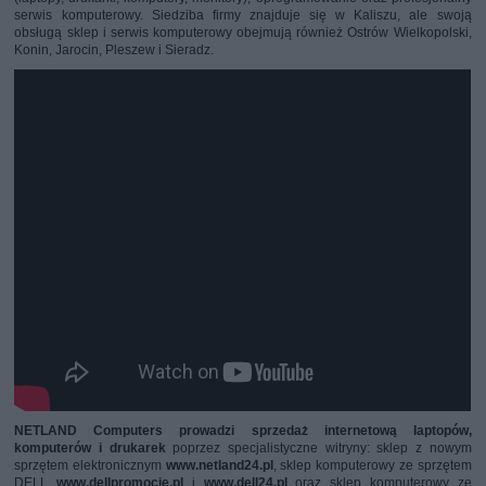
serwis komputerowy. Siedziba firmy znajduje się w Kaliszu, ale swoją
obsługą sklep i serwis komputerowy obejmują również Ostrów Wielkopolski,
Konin, Jarocin, Pleszew i Sieradz.
NETLAND Computers prowadzi sprzedaż internetową laptopów,
komputerów i drukarek
poprzez specjalistyczne witryny: sklep z nowym
sprzętem elektronicznym
www.netland24.pl
,
sklep komputerowy ze sprzętem
DELL
www.dellpromocje.pl
i
www.dell24.pl
oraz sklep komputerowy ze