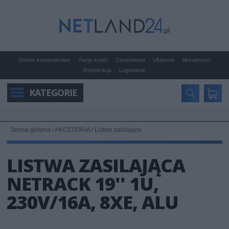
Serwis komputerowy
Twoje konto
Zamówienia
Ulubione
Aktualności
Rejestracja
Logowanie
KATEGORIE
Strona główna
/
AKCESORIA
/
Listwy zasilające
LISTWA ZASILAJĄCA
NETRACK 19'' 1U,
230V/16A, 8XE, ALU