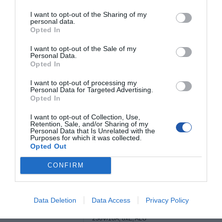
I want to opt-out of the Sharing of my
personal data.
Opted In
I want to opt-out of the Sale of my
Personal Data.
Opted In
I want to opt-out of processing my
Personal Data for Targeted Advertising.
Opted In
I want to opt-out of Collection, Use,
Retention, Sale, and/or Sharing of my
Personal Data that Is Unrelated with the
Purposes for which it was collected.
SPECYFIKACJA
Opted Out
CONFIRM
Symbol producenta
125-19-02
Data Deletion
Data Access
Privacy Policy
Nazwa produktu
Netrack listwa zasilająca 19'' 1U,
230V/16A, 8xE, ALU