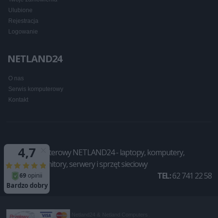
Ulubione
Rejestracja
Logowanie
NETLAND24
O nas
Serwis komputerowy
Kontakt
Sklep komputerowy NETLAND24 - laptopy, komputery,
drukarki, monitory, serwery i sprzęt sieciowy
TEL:
62 741 22 58
Netland24 &
Netland Computers
.