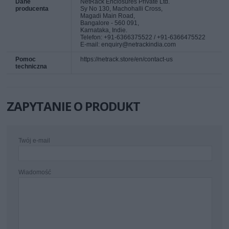
Dane
NetRack Enclosures Private Ltd.
producenta
Sy No 130, Machohalli Cross,
Magadi Main Road,
Bangalore - 560 091,
Karnataka, Indie.
Telefon: +91-6366375522 / +91-6366475522
E-mail: enquiry@netrackindia.com
Pomoc
https://netrack.store/en/contact-us
techniczna
ZAPYTANIE O PRODUKT
Twój e-mail
Wiadomość