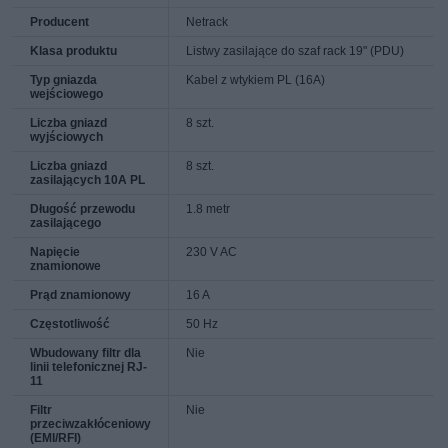
Producent
Netrack
Klasa produktu
Listwy zasilające do szaf rack 19" (PDU)
Typ gniazda
Kabel z wtykiem PL (16A)
wejściowego
Liczba gniazd
8 szt.
wyjściowych
Liczba gniazd
8 szt.
zasilających 10A PL
Długość przewodu
1.8 metr
zasilającego
Napięcie
230 V AC
znamionowe
Prąd znamionowy
16 A
Częstotliwość
50 Hz
Wbudowany filtr dla
Nie
linii telefonicznej RJ-
11
Filtr
Nie
przeciwzakłóceniowy
(EMI/RFI)