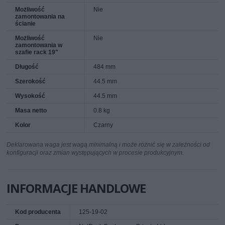
Możliwość
Nie
zamontowania na
ścianie
Możliwość
Nie
zamontowania w
szafie rack 19"
Długość
484 mm
Szerokość
44.5 mm
Wysokość
44.5 mm
Masa netto
0.8 kg
Kolor
Czarny
Deklarowana waga jest wagą minimalną i może różnić się w zależności od
konfiguracji oraz zmian występujących w procesie produkcyjnym.
INFORMACJE HANDLOWE
Kod producenta
125-19-02