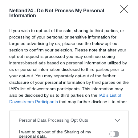
Częstotliwość
1333 MHz
szyny pamięci
Netland24 -
Do Not Process My Personal
Information
Typ pamięci
Unbuffered
Non-ECC
If you wish to opt-out of the sale, sharing to third parties, or
processing of your personal or sensitive information for
Liczba pamięci
1
targeted advertising by us, please use the below opt-out
w zestawie
section to confirm your selection. Please note that after your
Opóźnienie CAS
CL9
opt-out request is processed you may continue seeing
Latency (CL)
interest-based ads based on personal information utilized by
Radiator
Nie
us or personal information disclosed to third parties prior to
Więcej
www.transcend-info.com [LINK]
your opt-out. You may separately opt-out of the further
informacji
disclosure of your personal information by third parties on the
IAB’s list of downstream participants. This information may
Deklarowana waga jest wagą minimalną i może różnić się w zależności od
also be disclosed by us to third parties on the
IAB’s List of
konfiguracji oraz zmian występujących w procesie produkcyjnym.
Downstream Participants
that may further disclose it to other
third parties.
INFORMACJE HANDLOWE
Personal Data Processing Opt Outs
I want to opt-out of the Sharing of my
Kod
TS512MLK64V3H
personal data.
producenta