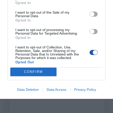
Opted In
Dane
Transcend Information, Inc.
producenta
No. 2, Creation Road III
I want to opt-out of the Sale of my
Science-Based Industrial Park
Personal Data.
Hsinchu 300-70
Opted In
Tajwan
Telefon: +886 3 578 0256
Strona internetowa: www.transcend-info.com
I want to opt-out of processing my
Personal Data for Targeted Advertising.
Pomoc
https://www.transcend-info.com/support/service?
Opted In
techniczna
srsltid=AfmBOor3N4Fx6CXvNcbfFpNxlaX_FZbnZ3yYZ2
I want to opt-out of Collection, Use,
Retention, Sale, and/or Sharing of my
Personal Data that Is Unrelated with the
ZAPYTANIE O PRODUKT
Purposes for which it was collected.
Opted Out
CONFIRM
Twój e-mail
Data Deletion
Data Access
Privacy Policy
Wiadomość