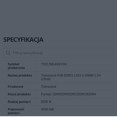
SPECYFIKACJA
Symbol
TS512MLK64V3H
producenta
Nazwa produktu
Transcend 4GB DDR3 1333 U-DIMM 1.5V
(1Rx8)
Producent
Transcend
Klasa produktu
Pamięć SDR/DDR/DDR2/DDR3/DDR4
Rodzaj pamięci
DDR III
Pojemność
4096 MB
pamięci