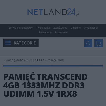
Serwis komputerowy
Twoje konto
Zamówienia
Ulubione
Aktualności
Rejestracja
Logowanie
KATEGORIE
Strona główna
/
PODZESPOŁY
/
Pamięci RAM
PAMIĘĆ TRANSCEND
4GB 1333MHZ DDR3
UDIMM 1.5V 1RX8