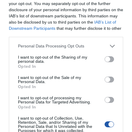
your opt-out. You may separately opt-out of the further
CECHY
disclosure of your personal information by third parties on the
IAB’s list of downstream participants. This information may
also be disclosed by us to third parties on the
IAB’s List of
Downstream Participants
that may further disclose it to other
third parties.
Symbol
570-AALK
producenta
Personal Data Processing Opt Outs
Nazwa produktu
Dell WM126 Wireless Optical Mouse
I want to opt-out of the Sharing of my
Producent
Dell
personal data.
Opted In
Klasa produktu
Mysz
I want to opt-out of the Sale of my
Rodzaj myszy
Bezprzewodowa/y
Personal Data.
Optyczna
Opted In
I want to opt-out of processing my
Typ złącza
USB
Personal Data for Targeted Advertising.
Opted In
Maksymalna
1000 dpi
rozdzielczość
I want to opt-out of Collection, Use,
Liczba
2
Retention, Sale, and/or Sharing of my
przycisków
Personal Data that Is Unrelated with the
Purposes for which it was collected.