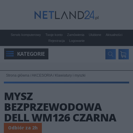
Serwis komputerowy
Twoje konto
Zamówienia
Ulubione
Aktualności
Rejestracja
Logowanie
KATEGORIE
Strona główna
/
AKCESORIA
/
Klawiatury i myszki
MYSZ
BEZPRZEWODOWA
DELL WM126 CZARNA
Odbiór za 2h