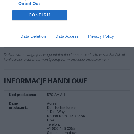
Pokrętło
1
Opted Out
Przełącznik DPI
Nie
CONFIRM
Podświetlenie
Nie
LED
Kolor
Czarny
Data Deletion
Data Access
Privacy Policy
Więcej
www.dell.com [LINK]
informacji
Deklarowana waga jest wagą minimalną i może różnić się w zależności od
konfiguracji oraz zmian występujących w procesie produkcyjnym.
INFORMACJE HANDLOWE
Kod producenta
570-AAMH
Dane
Adres:
producenta
Dell Technologies
1 Dell Way
Round Rock, TX 78664.
USA
Telefon:
+1 800-456-3355
Strona internetowa: