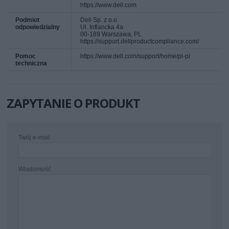
https://www.dell.com
Podmiot
Dell Sp. z o.o
odpowiedzialny
Ul. Inflancka 4a
00-189 Warszawa, PL
https://support.dellproductcompliance.com/
Pomoc
https://www.dell.com/support/home/pl-pl
techniczna
ZAPYTANIE O PRODUKT
Twój e-mail
Wiadomość