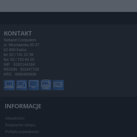
KONTAKT
Netland Computers
ul. Wrocławska 35-37
62-800 Kalisz
tel: 62 / 741 22 58
fax: 62 / 753 64 20
NIP 6182144184
REGON 302447150
KRS 0000465606
INFORMACJE
Aktualności
Regulamin sklepu
Polityka prywatności