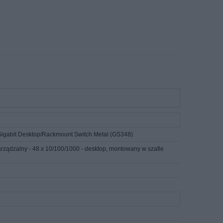
gabit Desktop/Rackmount Switch Metal (GS348)
ądzalny - 48 x 10/100/1000 - desktop, montowany w szafie