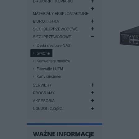
DRUKARKI I KOPIARKI
MATERIAŁY EKSPLOATACYJNE
BIURO I FIRMA
SIECI BEZPRZEWODOWE
SIECI PRZEWODOWE
Dyski sieciowe NAS
Switche
Konwertery mediów
Firewalle i UTM
Karty sieciowe
SERWERY
PROGRAMY
AKCESORIA
USŁUGI i CZĘŚCI
WAŻNE INFORMACJE