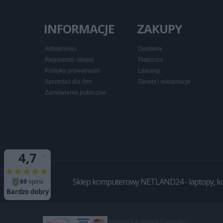
INFORMACJE
ZAKUPY
Aktualności
Dostawa
Regulamin sklepu
Płatności
Polityka prywatności
Leasing
Sprzedaż dla firm
Serwis i reklamacje
Zamówienia publiczne
Sklep komputerowy NETLAND24 - laptopy, komp
Netland24 &
Netland Computers
.