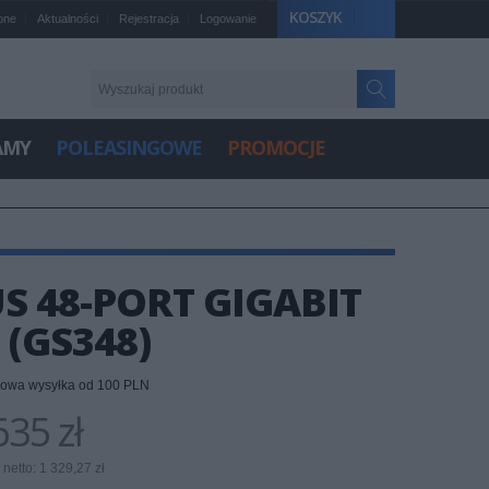
KOSZYK
one
Aktualności
Rejestracja
Logowanie
AMY
POLEASINGOWE
PROMOCJE
S 48-PORT GIGABIT
(GS348)
owa wysyłka od 100 PLN
35 zł
netto: 1 329,27 zł