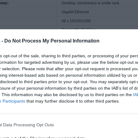
dowy:
Desktop, montowany w szafie rack
Gigabit Ethernet
48 x 10/100/1000
Bandwidth: 96 Gbps
Przekazywanie (pakiet 64-bajtowy): 1 448 0
Opóźnienie (pakiety 64-bajtów): 4 µs
 -
Do Not Process My Personal Information
blicy adresów MAC:
16K wpisów
to opt-out of the sale, sharing to third parties, or processing of your per
e ramki Jumbo:
9216 bajtów
formation for targeted advertising by us, please use the below opt-out s
Sterowanie przepływem, autonegocjacja, auto-
r selection. Please note that after your opt-out request is processed y
chłodzenia, bufor pakietów 1,5MB, Green Eth
eing interest-based ads based on personal information utilized by us or
 normami:
IEEE 802.3, IEEE 802.3u, IEEE 802.3i, IEEE 
disclosed to third parties prior to your opt-out. You may separately opt-
tatusu:
Zasilanie, link/activity
losure of your personal information by third parties on the IAB’s list of
. This information may also be disclosed by us to third parties on the
IA
e / połączenie
Participants
that may further disclose it to other third parties.
48 x 1000Base-T RJ-45
Adapter mocy wewnętrznej
l Data Processing Opt Outs
apięcie:
AC 120/230 V (50 - 60 Hz)