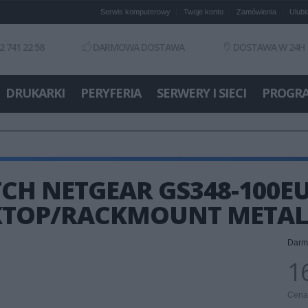
Serwis komputerowy
Twoje konto
Zamówienia
Ulubi
2 741 22 58
DARMOWA DOSTAWA
DOSTAWA W 24H
DRUKARKI
PERYFERIA
SERWERY I SIECI
PROGR
CH NETGEAR GS348-100EU
KTOP/RACKMOUNT METAL 
Darm
16
Cena 