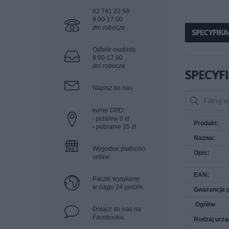
62 741 22 58
9:00-17:00
dni robocze
SPECYFIKA
Odbiór osobisty
8:00-17:00
dni robocze
SPECYF
Napisz do nas
kurier DPD:
- przelew 0 zł
Produkt:
- pobranie 15 zł
Nazwa:
Wygodne płatności
Opis:
online
EAN:
Paczki wysyłamy
w ciągu 24 godzin.
Gwarancja 
Ogólne
Dołącz do nas na
Facebooku.
Rodzaj urzą