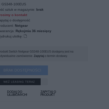
:
GS348-100EUS
ość sztuk w magazynie:
brak
osimy o kontakt
apytaj o dostępność
oducent:
Netgear
arancja:
Rękojmia 36 miesięcy
ydrukuj ulotkę:
rodukt Switch Netgear GS348-100EUS dostępny jest na
ndywidualne zamówienie.
Zapytaj
o termin dostawy.
BRAK DOSTĘPNOŚCI
WEŹ LEASING TERAZ
DODAJ DO
ZAPYTAJ O
ULUBIONYCH!
PRODUKT