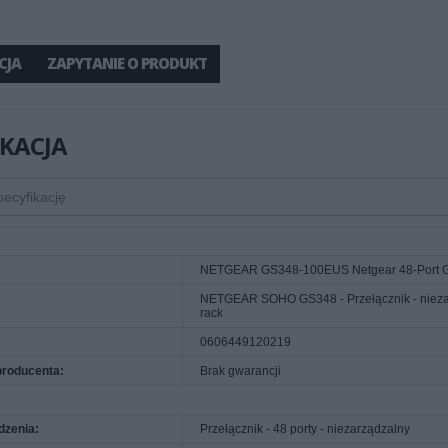
CJA
ZAPYTANIE O PRODUKT
IKACJA
NETGEAR GS348-100EUS Netgear 48-Port Gi
NETGEAR SOHO GS348 - Przełącznik - niezarz
rack
0606449120219
producenta:
Brak gwarancji
dzenia:
Przełącznik - 48 porty - niezarządzalny