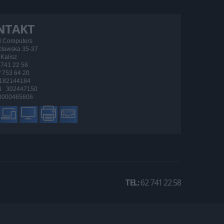
NTAKT
d Computers
ocławska 35-37
Kalisz
/ 741 22 58
 / 753 64 20
182144184
 302447150
000465606
TEL:
62 741 22 58