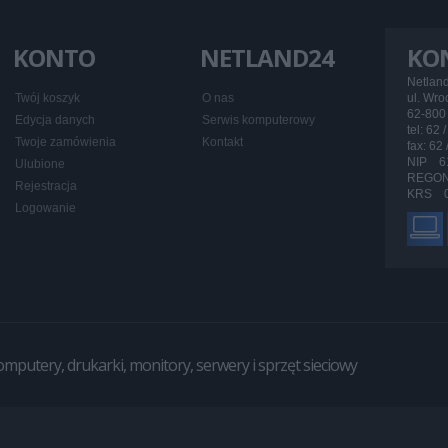
KONTO
NETLAND24
KO
Netlan
Twój koszyk
O nas
ul. Wr
62-800 
Edycja danych
Serwis komputerowy
tel: 62 
Twoje zamówienia
Kontakt
fax: 62
NIP 6
Ulubione
REGON
Rejestracja
KRS 0
Logowanie
utery, drukarki, monitory, serwery i sprzęt sieciowy