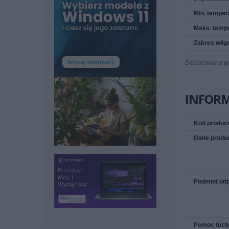
Min. temper
Maks. temp
Zakres wilg
Deklarowana wag
INFOR
Kod produc
Dane produ
Podmiot odp
Pomoc tech