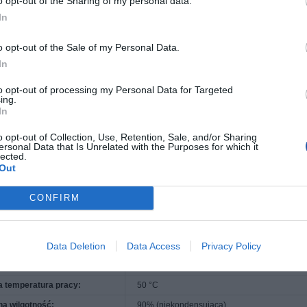
o opt-out of the Sharing of my personal data.
gii w trybie aktywności:
23 wat
In
rgii w stanie czuwania:
8.81 wat
o opt-out of the Sale of my Personal Data.
In
ontowania w stojaku:
Dołączony
 normami:
Plug and Play
to opt-out of processing my Personal Data for Targeted
ing.
waga
In
44 cm
o opt-out of Collection, Use, Retention, Sale, and/or Sharing
ersonal Data that Is Unrelated with the Purposes for which it
20.4 cm
lected.
4.32 cm
Out
3.15 kg
CONFIRM
producenta
sparcie:
Gwarancja ograniczona - 3 lata
Data Deletion
Data Access
Privacy Policy
środowiska
emperatura pracy:
0 °C
 temperatura pracy:
50 °C
a wilgotność:
90% (niekondensująca)