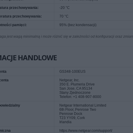
atura przechowywania:
-20 °C
eratura przechowywania:
70 °C
otności pamięci:
95% (bez kondensacji)
a jest wagą minimalną i może różnić się w zależności od konfiguracji oraz zmia
MACJE HANDLOWE
enta
GS348-100EUS
centa
Netgear, Inc.
350 E. Plumeria Drive
San Jose, CA 95134
Stany Zjednoczone
Telefon: +1 408-907-8000
owiedzialny
Netgear International Limited
6th Floor, Penrose Two
Penrose Dock
T23 YY09, Cork
Irlandia
niczna
https://www.netgear.com/support/