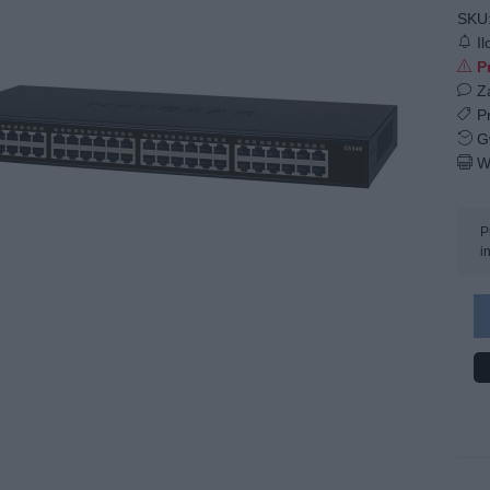
SKU
Il
Pr
Z
Pr
Gw
W
P
i