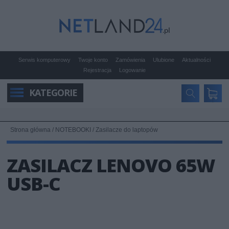
Serwis komputerowy
Twoje konto
Zamówienia
Ulubione
Aktualności
Rejestracja
Logowanie
KATEGORIE
Strona główna
/
NOTEBOOKI
/
Zasilacze do laptopów
ZASILACZ LENOVO 65W
USB-C