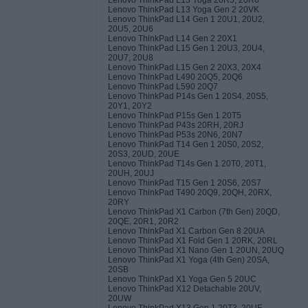
Lenovo ThinkPad L13 Yoga Gen 2 20VK
Lenovo ThinkPad L14 Gen 1 20U1, 20U2,
20U5, 20U6
Lenovo ThinkPad L14 Gen 2 20X1
Lenovo ThinkPad L15 Gen 1 20U3, 20U4,
20U7, 20U8
Lenovo ThinkPad L15 Gen 2 20X3, 20X4
Lenovo ThinkPad L490 20Q5, 20Q6
Lenovo ThinkPad L590 20Q7
Lenovo ThinkPad P14s Gen 1 20S4, 20S5,
20Y1, 20Y2
Lenovo ThinkPad P15s Gen 1 20T5
Lenovo ThinkPad P43s 20RH, 20RJ
Lenovo ThinkPad P53s 20N6, 20N7
Lenovo ThinkPad T14 Gen 1 20S0, 20S2,
20S3, 20UD, 20UE
Lenovo ThinkPad T14s Gen 1 20T0, 20T1,
20UH, 20UJ
Lenovo ThinkPad T15 Gen 1 20S6, 20S7
Lenovo ThinkPad T490 20Q9, 20QH, 20RX,
20RY
Lenovo ThinkPad X1 Carbon (7th Gen) 20QD,
20QE, 20R1, 20R2
Lenovo ThinkPad X1 Carbon Gen 8 20UA
Lenovo ThinkPad X1 Fold Gen 1 20RK, 20RL
Lenovo ThinkPad X1 Nano Gen 1 20UN, 20UQ
Lenovo ThinkPad X1 Yoga (4th Gen) 20SA,
20SB
Lenovo ThinkPad X1 Yoga Gen 5 20UC
Lenovo ThinkPad X12 Detachable 20UV,
20UW
Lenovo ThinkPad X13 Gen 1 20T3, 20UF,