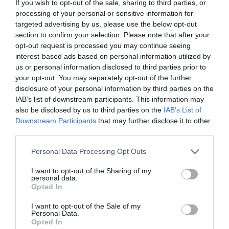
If you wish to opt-out of the sale, sharing to third parties, or
Zgodność z
C-Tick, BSMI, GOST, cUL, GS, NEMKO, NOM,
processing of your personal or sensitive information for
normami:
CB, CCC, PSB, FCC, PSE Mark, ICES, MEPS,
KC, CECP, SIRIM
targeted advertising by us, please use the below opt-out
section to confirm your selection. Please note that after your
Gwarancja producenta
opt-out request is processed you may continue seeing
Obsługa i
Gwarancja ograniczona - 1 rok
interest-based ads based on personal information utilized by
wsparcie:
us or personal information disclosed to third parties prior to
Parametry środowiska
your opt-out. You may separately opt-out of the further
disclosure of your personal information by third parties on the
Minimalna
5 °C
temperatura
IAB’s list of downstream participants. This information may
pracy:
also be disclosed by us to third parties on the
IAB’s List of
Maksymalna
40 °C
Downstream Participants
that may further disclose it to other
temperatura
third parties.
pracy:
Dopuszczalna
8–80% (niekondensująca)
Personal Data Processing Opt Outs
wilgotność:
Wymiary i waga
I want to opt-out of the Sharing of my
personal data.
Szerokość:
4.6 cm
Opted In
Głębokość:
10.8 cm
I want to opt-out of the Sale of my
Personal Data.
Wysokość:
2.85 cm
Opted In
Waga:
222 g