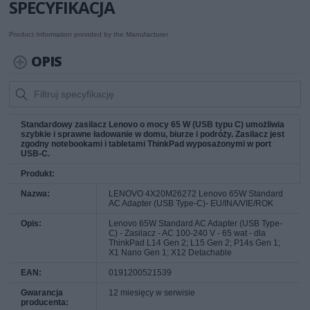
SPECYFIKACJA
Product Information provided by the Manufacturer
OPIS
Standardowy zasilacz Lenovo o mocy 65 W (USB typu C) umożliwia
szybkie i sprawne ładowanie w domu, biurze i podróży. Zasilacz jest
zgodny notebookami i tabletami ThinkPad wyposażonymi w port
USB-C.
Produkt:
Nazwa:
LENOVO 4X20M26272 Lenovo 65W Standard
AC Adapter (USB Type-C)- EU/INA/VIE/ROK
Opis:
Lenovo 65W Standard AC Adapter (USB Type-
C) - Zasilacz - AC 100-240 V - 65 wat - dla
ThinkPad L14 Gen 2; L15 Gen 2; P14s Gen 1;
X1 Nano Gen 1; X12 Detachable
EAN:
0191200521539
Gwarancja
12 miesięcy w serwisie
producenta: