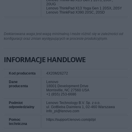
20UG
Lenovo ThinkPad X13 Yoga Gen 1 20SX, 20SY
Lenovo ThinkPad X390 20SC, 20SD
Deklarowana waga jest wagą minimalną i może różnić się w zależności od
konfiguracji oraz zmian występujących w procesie produkcyjnym.
INFORMACJE HANDLOWE
Kod producenta
4X20M26272
Dane
Lenovo
producenta
18001 Development Drive
Morrisville, NC 27560 USA
+1 (855) 253-6686
Podmiot
Lenovo Technology B.V. Sp. z o.o.
odpowiedzialny
ul. Gottlieba Daimlera 1, 02-460 Warszawa
info_pl@lenovo.com
Pomoc
https://support.lenovo.com/pl/pl
techniczna