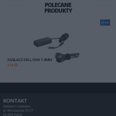
POLECANE
PRODUKTY
23 szt
ZASILACZ DELL 65W 7.4MM
114 ZŁ
KONTAKT
Netland Computers
ul. Wrocławska 35-37
62-800 Kalisz