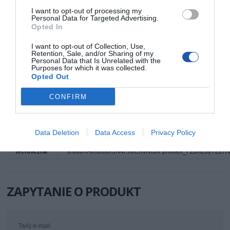
konfiguracji oraz zmian występujących w procesie produkcyjnym.
I want to opt-out of processing my
Personal Data for Targeted Advertising.
Opted In
INFORMACJE HANDLOWE
I want to opt-out of Collection, Use,
Retention, Sale, and/or Sharing of my
Personal Data that Is Unrelated with the
Kod
TS128GJF760
Purposes for which it was collected.
producenta
Opted Out
Dane
Transcend Information, Inc.
producenta
No. 2, Creation Road III
CONFIRM
Science-Based Industrial Park
Hsinchu 300-70
Tajwan
Telefon: +886 3 578 0256
Strona internetowa: www.transcend-info.com
Data Deletion
Data Access
Privacy Policy
Pomoc
https://www.transcend-info.com/support/service?
techniczna
srsltid=AfmBOor3N4Fx6CXvNcbfFpNxlaX_FZbnZ3yYZ2
ZAPYTANIE O PRODUKT
Twój e-mail