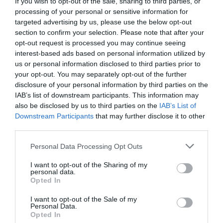
If you wish to opt-out of the sale, sharing to third parties, or
processing of your personal or sensitive information for
Interfejs
USB 3.0
pamięci
targeted advertising by us, please use the below opt-out
section to confirm your selection. Please note that after your
Wbudowany
Nie
czytnik kart
opt-out request is processed you may continue seeing
pamięci
interest-based ads based on personal information utilized by
us or personal information disclosed to third parties prior to
Szerokość
20.9 mm
your opt-out. You may separately opt-out of the further
Wysokość
69.6 mm
disclosure of your personal information by third parties on the
Głębokość
8.9 mm
IAB’s list of downstream participants. This information may
also be disclosed by us to third parties on the
IAB’s List of
Obsługiwane
Microsoft Windows 2000
systemy
Downstream Participants
that may further disclose it to other
Microsoft Windows XP
operacyjne
third parties.
Microsoft Windows Vista
Windows 7
Personal Data Processing Opt Outs
Mac OS 9.0 lub nowszy
Linux Kernel 2.4.2 lub nowsze
I want to opt-out of the Sharing of my
Windows 8
personal data.
Opted In
Więcej
www.transcend-info.com [LINK]
I want to opt-out of the Sale of my
informacji
Personal Data.
Opted In
Deklarowana waga jest wagą minimalną i może różnić się w zależności od