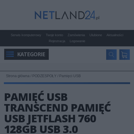
Serwis komputerowy
Twoje konto
Zamówienia
Ulubione
Aktualności
Rejestracja
Logowanie
KATEGORIE
Strona główna
/
PODZESPOŁY
/
Pamięci USB
PAMIĘĆ USB
TRANSCEND PAMIĘĆ
USB JETFLASH 760
128GB USB 3.0