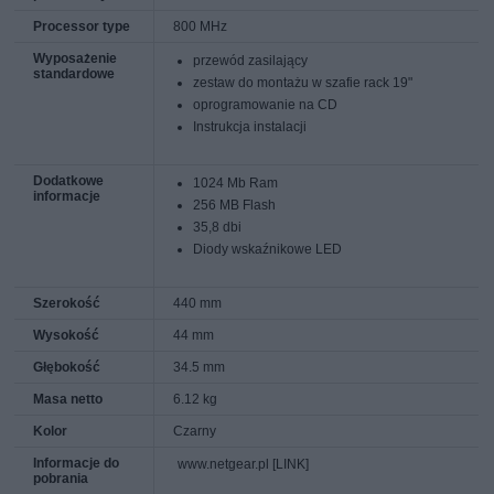
Processor type
800 MHz
Wyposażenie
przewód zasilający
standardowe
zestaw do montażu w szafie rack 19"
oprogramowanie na CD
Instrukcja instalacji
Dodatkowe
1024 Mb Ram
informacje
256 MB Flash
35,8 dbi
Diody wskaźnikowe LED
Szerokość
440 mm
Wysokość
44 mm
Głębokość
34.5 mm
Masa netto
6.12 kg
Kolor
Czarny
Informacje do
www.netgear.pl [LINK]
pobrania