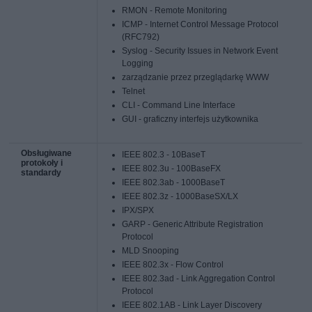
RMON - Remote Monitoring
ICMP - Internet Control Message Protocol
(RFC792)
Syslog - Security Issues in Network Event
Logging
zarządzanie przez przeglądarkę WWW
Telnet
CLI - Command Line Interface
GUI - graficzny interfejs użytkownika
Obsługiwane
IEEE 802.3 - 10BaseT
protokoły i
IEEE 802.3u - 100BaseFX
standardy
IEEE 802.3ab - 1000BaseT
IEEE 802.3z - 1000BaseSX/LX
IPX/SPX
GARP - Generic Attribute Registration
Protocol
MLD Snooping
IEEE 802.3x - Flow Control
IEEE 802.3ad - Link Aggregation Control
Protocol
IEEE 802.1AB - Link Layer Discovery