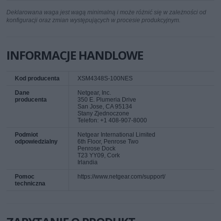
Deklarowana waga jest wagą minimalną i może różnić się w zależności od
konfiguracji oraz zmian występujących w procesie produkcyjnym.
INFORMACJE HANDLOWE
Kod producenta
XSM4348S-100NES
Dane
Netgear, Inc.
producenta
350 E. Plumeria Drive
San Jose, CA 95134
Stany Zjednoczone
Telefon: +1 408-907-8000
Podmiot
Netgear International Limited
odpowiedzialny
6th Floor, Penrose Two
Penrose Dock
T23 YY09, Cork
Irlandia
Pomoc
https://www.netgear.com/support/
techniczna