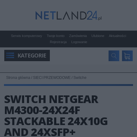
Serwis komputerowy
Twoje konto
Zamówienia
Ulubione
Aktualności
Rejestracja
Logowanie
KATEGORIE
Strona główna
/
SIECI PRZEWODOWE
/
Switche
SWITCH NETGEAR
M4300-24X24F
STACKABLE 24X10G
AND 24XSFP+