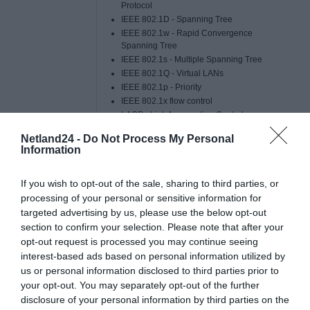
Protocol
IEEE 802.1D - Spanning Tree
IEEE 802.1w - Rapid Convergence
Spanning Tree
IEEE 802.1s - Multiple Spanning Tree
IEEE 802.1Q - Virtual LANs
IEEE 802.1p - Priority
IEEE 802.1x flow control
LACP - Link Aggregation Control
GVRP - Group VLAN Registration Protocol
Netland24 -
Do Not Process My Personal
MLDv1
Information
TACACS+
SSH v.1 - Secure Shall ver. 1
If you wish to opt-out of the sale, sharing to third parties, or
SSH v.2 - Secure Shall ver. 2
processing of your personal or sensitive information for
MLDv2
targeted advertising by us, please use the below opt-out
ARP - Address Resolution Protocol
Storm control
section to confirm your selection. Please note that after your
DiffServ
opt-out request is processed you may continue seeing
IGMP - Internet Group Management Protocol
interest-based ads based on personal information utilized by
IGMP Snooping (V1/V2/V3)
us or personal information disclosed to third parties prior to
filtrowanie MAC
your opt-out. You may separately opt-out of the further
IPv4
disclosure of your personal information by third parties on the
IPv6