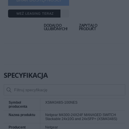
WEŹ LEASING TERAZ
DODAJ DO
ZAPYTAJ O
ULUBIONYCH!
PRODUKT
SPECYFIKACJA
Symbol
XSM4348S-100NES
producenta
Nazwa produktu
Netgear M4300-24X24F MANAGED SWITCH
Stackable 24x10G and 24xSFP+ (XSM4348S)
Producent
Netgear