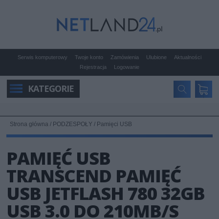
Serwis komputerowy
Twoje konto
Zamówienia
Ulubione
Aktualności
Rejestracja
Logowanie
KATEGORIE
Strona główna
/
PODZESPOŁY
/
Pamięci USB
PAMIĘĆ USB
TRANSCEND PAMIĘĆ
USB JETFLASH 780 32GB
USB 3.0 DO 210MB/S