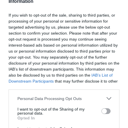
Information
Pojemność
32 GB
pamięci (flash)
If you wish to opt-out of the sale, sharing to third parties, or
Interfejs
USB 3.0
processing of your personal or sensitive information for
pamięci
targeted advertising by us, please use the below opt-out
Szybkość
210 MB/s
section to confirm your selection. Please note that after your
odczytu
opt-out request is processed you may continue seeing
Szybkość
75 MB/s
interest-based ads based on personal information utilized by
zapisu
us or personal information disclosed to third parties prior to
Wbudowany
Nie
your opt-out. You may separately opt-out of the further
czytnik kart
disclosure of your personal information by third parties on the
pamięci
IAB’s list of downstream participants. This information may
Szerokość
70 mm
also be disclosed by us to third parties on the
IAB’s List of
Wysokość
8.1 mm
Downstream Participants
that may further disclose it to other
third parties.
Głębokość
21 mm
Obsługiwane
Microsoft Windows 2000
Personal Data Processing Opt Outs
systemy
Microsoft Windows XP
operacyjne
Microsoft Windows Vista
I want to opt-out of the Sharing of my
personal data.
Windows 7
Opted In
Mac OS 9.0 lub nowszy
Linux Kernel 2.4.2 lub nowsze