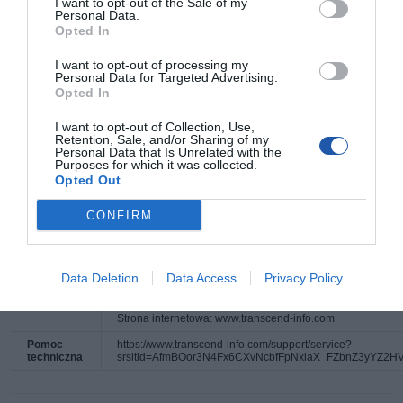
I want to opt-out of the Sale of my
Personal Data.
Opted In
Więcej
www.transcend-info.com [LINK]
informacji
I want to opt-out of processing my
Personal Data for Targeted Advertising.
Deklarowana waga jest wagą minimalną i może różnić się w zależności od
Opted In
konfiguracji oraz zmian występujących w procesie produkcyjnym.
I want to opt-out of Collection, Use,
Retention, Sale, and/or Sharing of my
Personal Data that Is Unrelated with the
INFORMACJE HANDLOWE
Purposes for which it was collected.
Opted Out
Kod
TS32GJF780
CONFIRM
producenta
Dane
Transcend Information, Inc.
producenta
No. 2, Creation Road III
Science-Based Industrial Park
Data Deletion
Data Access
Privacy Policy
Hsinchu 300-70
Tajwan
Telefon: +886 3 578 0256
Strona internetowa: www.transcend-info.com
Pomoc
https://www.transcend-info.com/support/service?
techniczna
srsltid=AfmBOor3N4Fx6CXvNcbfFpNxlaX_FZbnZ3yYZ2