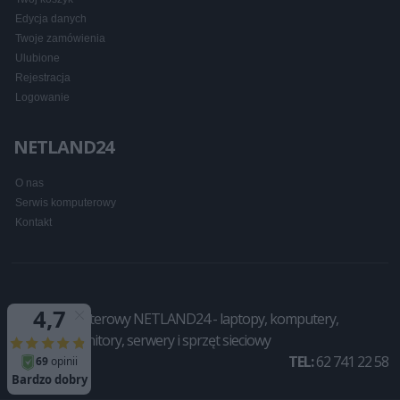
Edycja danych
Twoje zamówienia
Ulubione
Rejestracja
Logowanie
NETLAND24
O nas
Serwis komputerowy
Kontakt
Sklep komputerowy NETLAND24 - laptopy, komputery,
drukarki, monitory, serwery i sprzęt sieciowy
TEL:
62 741 22 58