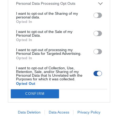
Personal Data Processing Opt Outs
I want to opt-out of the Sharing of my
personal data.
Opted In
Ogólne
I want to opt-out of the Sale of my
Kolor
Czarny
Personal Data.
Meble do sprzętu audiowizualnego
Opted In
Typ
Wózek
I want to opt-out of processing my
Personal Data for Targeted Advertising.
Zalecane użycie
Panel płaski
Opted In
Interfejs
100 x 100 mm, 75 x 75 mm, 200 x 200 mm, 400
Montażowy
x 300 mm, 50 x 50 mm, 400 x 200 mm, 400 x
I want to opt-out of Collection, Use,
VESA
400 mm, 200 x 100 mm, 300 x 300 mm, 100 x
Retention, Sale, and/or Sharing of my
200 mm, 120 x 180 mm, 200 x 300 mm
Personal Data that Is Unrelated with the
Purposes for which it was collected.
Ilość półek
1
Opted Out
Zarządzanie
Wbudowane zarządzanie kablami
kablami
CONFIRM
Zalecany
23"-55"
rozmiar stolika
TV
Data Deletion
Data Access
Privacy Policy
Nachylenie
-15° do 15°