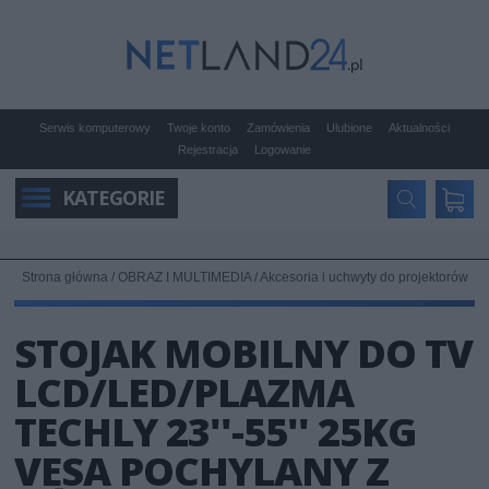
Serwis komputerowy
Twoje konto
Zamówienia
Ulubione
Aktualności
Rejestracja
Logowanie
KATEGORIE
Strona główna
/
OBRAZ I MULTIMEDIA
/
Akcesoria i uchwyty do projektorów
STOJAK MOBILNY DO TV
LCD/LED/PLAZMA
TECHLY 23''-55'' 25KG
VESA POCHYLANY Z