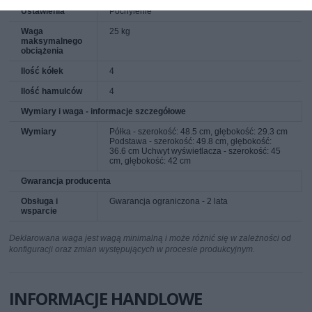
Ustawienia
Pochylenie
Waga
25 kg
maksymalnego
obciążenia
Ilość kółek
4
Ilość hamulców
4
Wymiary i waga - informacje szczegółowe
Wymiary
Półka - szerokość: 48.5 cm, głębokość: 29.3 cm
Podstawa - szerokość: 49.8 cm, głębokość:
36.6 cm Uchwyt wyświetlacza - szerokość: 45
cm, głębokość: 42 cm
Gwarancja producenta
Obsługa i
Gwarancja ograniczona - 2 lata
wsparcie
Deklarowana waga jest wagą minimalną i może różnić się w zależności od
konfiguracji oraz zmian występujących w procesie produkcyjnym.
INFORMACJE HANDLOWE