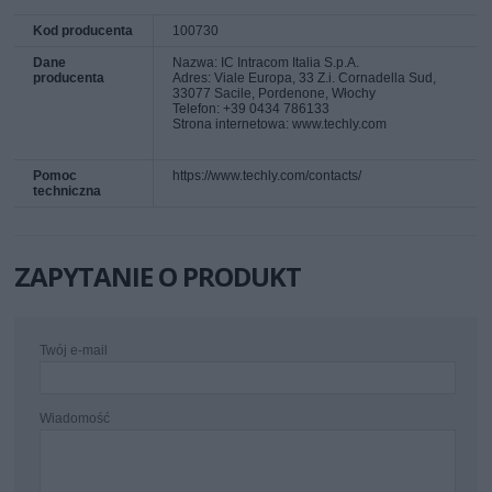
Kod producenta
100730
Dane
Nazwa: IC Intracom Italia S.p.A.
producenta
Adres: Viale Europa, 33 Z.i. Cornadella Sud,
33077 Sacile, Pordenone, Włochy
Telefon: +39 0434 786133
Strona internetowa: www.techly.com
Pomoc
https://www.techly.com/contacts/
techniczna
ZAPYTANIE O PRODUKT
Twój e-mail
Wiadomość