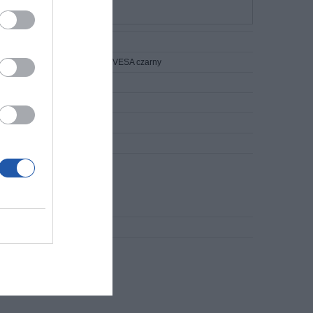
dwuprzegubowy 23-55'' 45 kg VESA czarny
wiatur
torów plazmowych