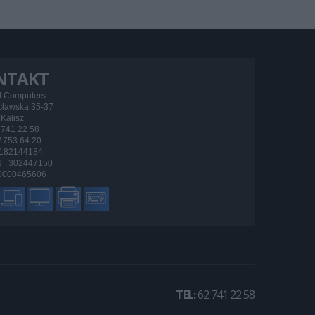
NTAKT
d Computers
ocławska 35-37
Kalisz
/ 741 22 58
 / 753 64 20
182144184
 302447150
000465606
TEL:
62 741 22 58