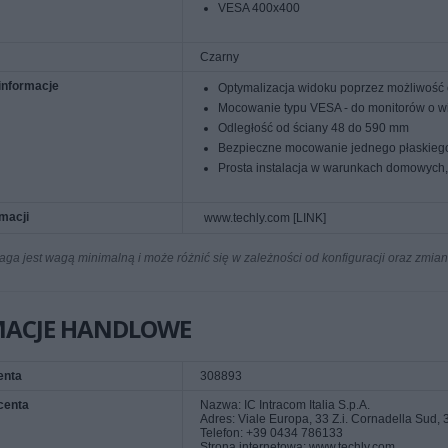
VESA 400x400
Czarny
informacje
Optymalizacja widoku poprzez możliwość o
Mocowanie typu VESA - do monitorów o wie
Odległość od ściany 48 do 590 mm
Bezpieczne mocowanie jednego płaskiego
Prosta instalacja w warunkach domowych,
rmacji
www.techly.com [LINK]
a jest wagą minimalną i może różnić się w zależności od konfiguracji oraz zmia
MACJE HANDLOWE
enta
308893
centa
Nazwa: IC Intracom Italia S.p.A.
Adres: Viale Europa, 33 Z.i. Cornadella Sud,
Telefon: +39 0434 786133
Strona internetowa: www.techly.com