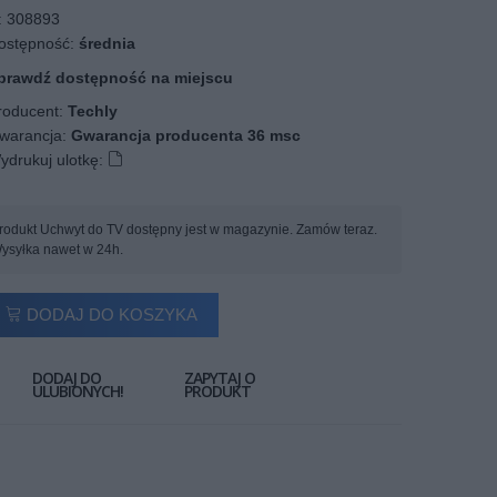
:
308893
stępność:
średnia
prawdź dostępność na miejscu
oducent:
Techly
arancja:
Gwarancja producenta 36 msc
ydrukuj ulotkę:
rodukt Uchwyt do TV dostępny jest w magazynie. Zamów teraz.
ysyłka nawet w 24h.
DODAJ DO KOSZYKA
DODAJ DO
ZAPYTAJ O
ULUBIONYCH!
PRODUKT