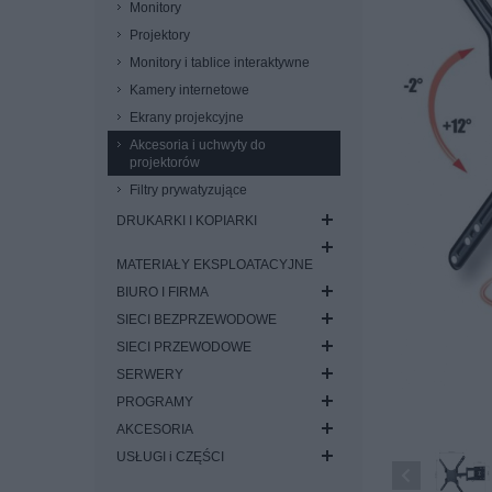
Monitory
Projektory
Monitory i tablice interaktywne
Kamery internetowe
Ekrany projekcyjne
Akcesoria i uchwyty do
projektorów
Filtry prywatyzujące
DRUKARKI I KOPIARKI
MATERIAŁY EKSPLOATACYJNE
BIURO I FIRMA
SIECI BEZPRZEWODOWE
SIECI PRZEWODOWE
SERWERY
PROGRAMY
AKCESORIA
USŁUGI i CZĘŚCI