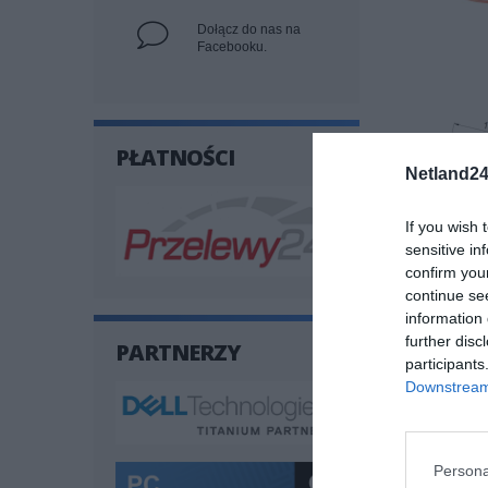
Dołącz do nas na
Facebooku.
PŁATNOŚCI
Netland24
If you wish 
sensitive in
confirm you
continue se
information 
further disc
PARTNERZY
participants
Downstream 
SPECYF
Persona