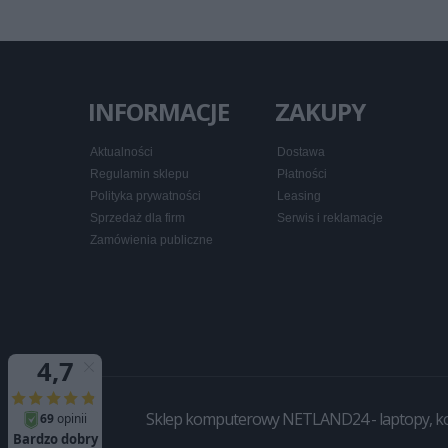
INFORMACJE
ZAKUPY
Aktualności
Dostawa
Regulamin sklepu
Płatności
Polityka prywatności
Leasing
Sprzedaż dla firm
Serwis i reklamacje
Zamówienia publiczne
Sklep komputerowy NETLAND24 - laptopy, komp