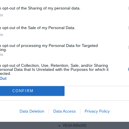
o opt-out of the Sharing of my personal data.
In
ducenta
308893
uktu
Techly Uchwyt ścienny do TV LCD/LED/PDP 
o opt-out of the Sale of my Personal Data.
Techly
In
ktu
Uchwyty i ramiona do monitorów/laptopów/kla
to opt-out of processing my Personal Data for Targeted
ing.
uktu
Mocowanie ścienne
In
owania monitora
Do ściany - ramię
o opt-out of Collection, Use, Retention, Sale, and/or Sharing
nie
Montaż dużych monitorów LCD oraz moni
ersonal Data that Is Unrelated with the Purposes for which it
lected.
Montaż monitora LCD
Out
Uchwyt do monitorów
CONFIRM
e obciążenie
45 kg
ocowania monitora
VESA 100x100
VESA 200x100
Data Deletion
Data Access
Privacy Policy
VESA 200x200
VESA 300x300
VESA 400x200