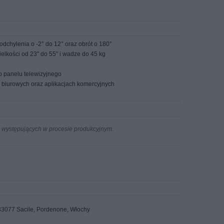
dchylenia o -2° do 12° oraz obrót o 180°
lkości od 23" do 55" i wadze do 45 kg
 panelu telewizyjnego
 biurowych oraz aplikacjach komercyjnych
n występujących w procesie produkcyjnym.
 33077 Sacile, Pordenone, Włochy