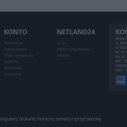
KONTO
NETLAND24
KO
Netlan
Twój koszyk
O nas
ul. Wr
62-800 
Edycja danych
Serwis komputerowy
tel: 62 
Twoje zamówienia
Kontakt
fax: 62
NIP 6
Ulubione
REGON
Rejestracja
KRS 0
Logowanie
utery, drukarki, monitory, serwery i sprzęt sieciowy