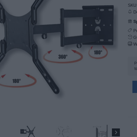
SKU
Do
S
Pr
Gw
W
P
W