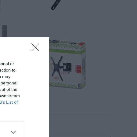
sonal or
ection to
ou may
 personal
out of the
 downstream
B’s List of