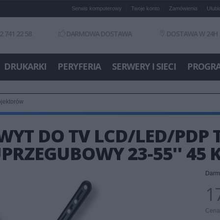
Serwis komputerowy
Twoje konto
Zamówienia
Ulubi
2 741 22 58
DARMOWA DOSTAWA
DOSTAWA W 24H
DRUKARKI
PERYFERIA
SERWERY I SIECI
PROGR
ojektorów
YT DO TV LCD/LED/PDP 
RZEGUBOWY 23-55'' 45 
Darm
17
Cena 