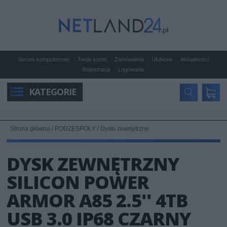
Serwis komputerowy
Twoje konto
Zamówienia
Ulubione
Aktualności
Rejestracja
Logowanie
KATEGORIE
Strona główna
/
PODZESPOŁY
/
Dyski zewnętrzne
DYSK ZEWNĘTRZNY
SILICON POWER
ARMOR A85 2.5'' 4TB
USB 3.0 IP68 CZARNY