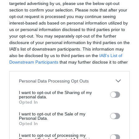
targeted advertising by us, please use the below opt-out
section to confirm your selection. Please note that after your
opt-out request is processed you may continue seeing
interest-based ads based on personal information utilized by
us or personal information disclosed to third parties prior to
SPECYFIKACJA
your opt-out. You may separately opt-out of the further
disclosure of your personal information by third parties on the
IAB’s list of downstream participants. This information may
also be disclosed by us to third parties on the
IAB’s List of
Downstream Participants
that may further disclose it to other
Symbol
SP040TBPHDA85S3S
third parties.
producenta
Nazwa produktu
Dysk zewnętrzny Silicon Power Armor A85 2.5''
Personal Data Processing Opt Outs
4TB USB 3.0, IP68, Czarny
I want to opt-out of the Sharing of my
Producent
Silicon Power
personal data.
Opted In
Klasa produktu
Dysk twardy - zewnętrzny
Rodzaj dysku
Standardowy (nośnik magnetyczny)
I want to opt-out of the Sale of my
Personal Data.
Format
2.5 cali
Opted In
szerokości
Pojemność
4 TB
I want to opt-out of processing my
dysku