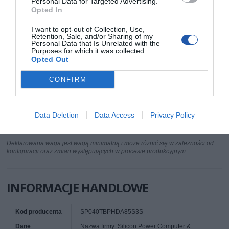
Personal Data for Targeted Advertising.
Opted In
Interfejs
USB 3.0
Zasilanie
5V DC
I want to opt-out of Collection, Use,
Retention, Sale, and/or Sharing of my
Szerokość
92.3 mm
Personal Data that Is Unrelated with the
Purposes for which it was collected.
Wysokość
25.9 mm
Opted Out
Długość
132.5 mm
CONFIRM
Masa netto
364 g
Dodatkowe
Kolor: Czarny/Srebrny
informacje
IP68
Data Deletion
Data Access
Privacy Policy
Deklarowana waga jest wagą minimalną i może różnić się w zależności od
konfiguracji oraz zmian występujących w procesie produkcyjnym.
INFORMACJE HANDLOWE
Kod producenta
SP040TBPHDA85S3S
Dane
Nazwa firmy: Silicon Power Computer &