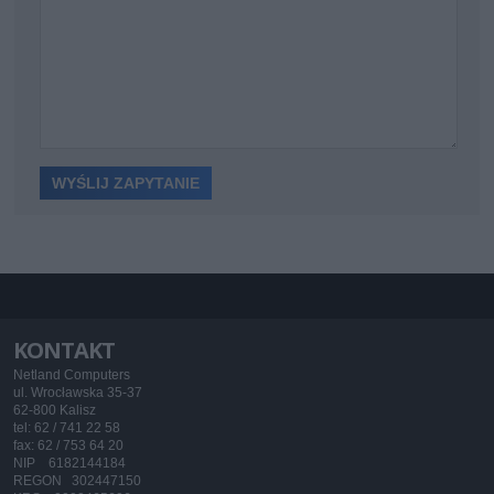
KONTAKT
Netland Computers
ul. Wrocławska 35-37
62-800 Kalisz
tel: 62 / 741 22 58
fax: 62 / 753 64 20
NIP 6182144184
REGON 302447150