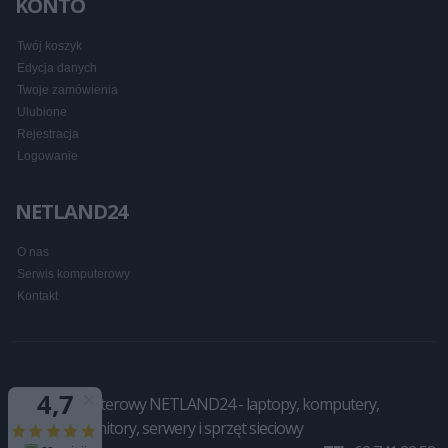
KONTO
Twój koszyk
Edycja danych
Twoje zamówienia
Ulubione
Rejestracja
Logowanie
NETLAND24
O nas
Serwis komputerowy
Kontakt
Sklep komputerowy NETLAND24 - laptopy, komputery,
drukarki, monitory, serwery i sprzęt sieciowy