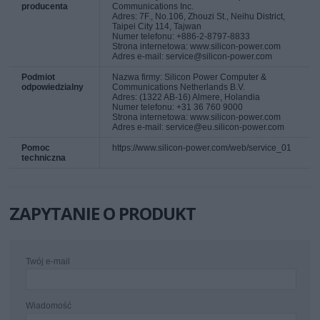
producenta
Communications Inc.
Adres: 7F., No.106, Zhouzi St., Neihu District,
Taipei City 114, Tajwan
Numer telefonu: +886-2-8797-8833
Strona internetowa: www.silicon-power.com
Adres e-mail: service@silicon-power.com
Podmiot
Nazwa firmy: Silicon Power Computer &
odpowiedzialny
Communications Netherlands B.V.
Adres: (1322 AB-16) Almere, Holandia
Numer telefonu: +31 36 760 9000
Strona internetowa: www.silicon-power.com
Adres e-mail: service@eu.silicon-power.com
Pomoc
https://www.silicon-power.com/web/service_01
techniczna
ZAPYTANIE O PRODUKT
Twój e-mail
Wiadomość