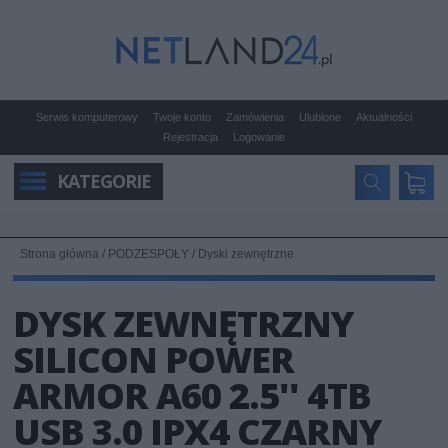
Serwis komputerowy
Twoje konto
Zamówienia
Ulubione
Aktualności
Rejestracja
Logowanie
KATEGORIE
Strona główna
/
PODZESPOŁY
/
Dyski zewnętrzne
DYSK ZEWNĘTRZNY
SILICON POWER
ARMOR A60 2.5'' 4TB
USB 3.0 IPX4 CZARNY