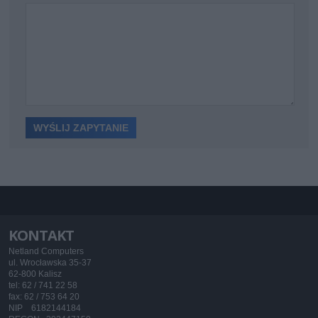
KONTAKT
Netland Computers
ul. Wrocławska 35-37
62-800 Kalisz
tel: 62 / 741 22 58
fax: 62 / 753 64 20
NIP 6182144184