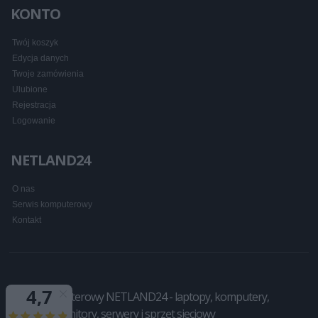
KONTO
Twój koszyk
Edycja danych
Twoje zamówienia
Ulubione
Rejestracja
Logowanie
NETLAND24
O nas
Serwis komputerowy
Kontakt
Sklep komputerowy NETLAND24 - laptopy, komputery,
drukarki, monitory, serwery i sprzęt sieciowy