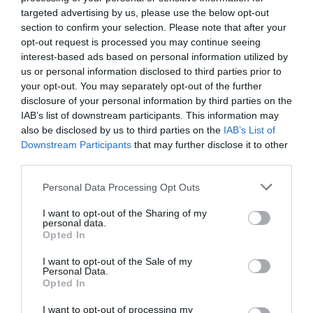
targeted advertising by us, please use the below opt-out
section to confirm your selection. Please note that after your
opt-out request is processed you may continue seeing
interest-based ads based on personal information utilized by
us or personal information disclosed to third parties prior to
SPECYFIKACJA
your opt-out. You may separately opt-out of the further
disclosure of your personal information by third parties on the
IAB’s list of downstream participants. This information may
also be disclosed by us to third parties on the
IAB’s List of
Downstream Participants
that may further disclose it to other
Symbol
SP040TBPHDA60S3K
third parties.
producenta
Nazwa produktu
Dysk zewnętrzny Silicon Power Armor A60 2.5''
Personal Data Processing Opt Outs
4TB USB 3.0, IPX4, Czarny
Producent
Silicon Power
I want to opt-out of the Sharing of my
personal data.
Klasa produktu
Dysk twardy - zewnętrzny
Opted In
Rodzaj dysku
Standardowy (nośnik magnetyczny)
I want to opt-out of the Sale of my
Format
2.5 cali
Personal Data.
szerokości
Opted In
Pojemność
4 TB
I want to opt-out of processing my
dysku