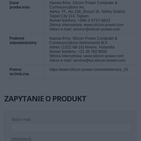
Dane
Nazwa firmy: Silicon Power Computer &
producenta
Communications Inc.
Adres: 7F., No.106, Zhouzi St., Neihu District,
Taipei City 114, Tajwan
Numer telefonu: +886-2-8797-8833
Strona internetowa: www.silicon-power.com
Adres e-mail: service@silicon-power.com
Podmiot
Nazwa firmy: Silicon Power Computer &
odpowiedzialny
Communications Netherlands B.V.
Adres: (1322 AB-16) Almere, Holandia
Numer telefonu: +31 36 760 9000
Strona internetowa: www.silicon-power.com
Adres e-mail: service@eu.silicon-power.com
Pomoc
https://www.silicon-power.com/web/service_01
techniczna
ZAPYTANIE O PRODUKT
Twój e-mail
Wiadomość