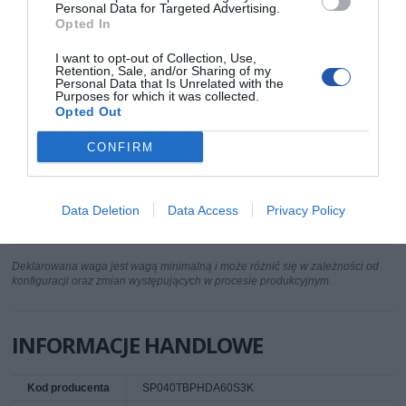
Personal Data for Targeted Advertising.
Interfejs
USB 3.0
Opted In
Zasilanie
5 V (USB)
I want to opt-out of Collection, Use,
Retention, Sale, and/or Sharing of my
Szerokość
85.9 mm
Personal Data that Is Unrelated with the
Purposes for which it was collected.
Wysokość
23.2 mm
Opted Out
Długość
138.5 mm
CONFIRM
Dodatkowe
Dioda LED
funkcje
Dodatkowe
IPX4
informacje
Data Deletion
Data Access
Privacy Policy
Kolor: Czarny
Deklarowana waga jest wagą minimalną i może różnić się w zależności od
konfiguracji oraz zmian występujących w procesie produkcyjnym.
INFORMACJE HANDLOWE
Kod producenta
SP040TBPHDA60S3K