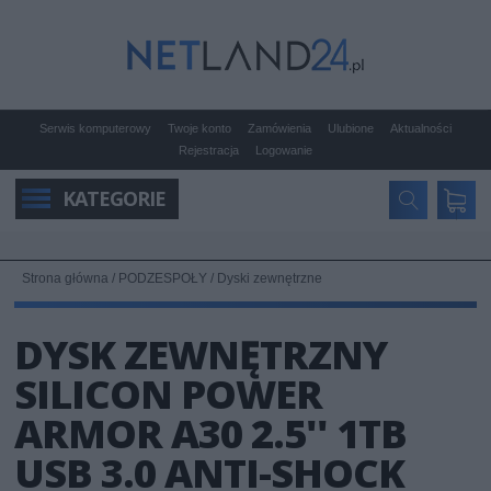
Serwis komputerowy
Twoje konto
Zamówienia
Ulubione
Aktualności
Rejestracja
Logowanie
KATEGORIE
Strona główna
/
PODZESPOŁY
/
Dyski zewnętrzne
DYSK ZEWNĘTRZNY
SILICON POWER
ARMOR A30 2.5'' 1TB
USB 3.0 ANTI-SHOCK