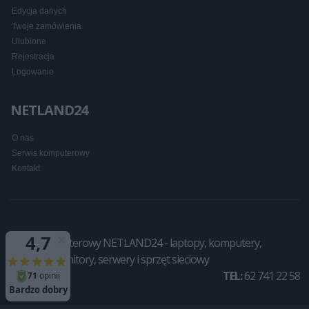
Edycja danych
Twoje zamówienia
Ulubione
Rejestracja
Logowanie
NETLAND24
O nas
Serwis komputerowy
Kontakt
Sklep komputerowy NETLAND24 - laptopy, komputery,
drukarki, monitory, serwery i sprzęt sieciowy
TEL:
62 741 22 58