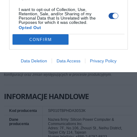
dysku
Interfejs
USB 3.0
I want to opt-out of Collection, Use,
Retention, Sale, and/or Sharing of my
Personal Data that Is Unrelated with the
Zasilanie
5 V (USB)
Purposes for which it was collected.
Szerokość
87.5 mm
Opted Out
Wysokość
18.6 mm
CONFIRM
Długość
134 mm
Dodatkowe
Kolor: Czarny
informacje
Data Deletion
Data Access
Privacy Policy
Deklarowana waga jest wagą minimalną i może różnić się w zależności od
konfiguracji oraz zmian występujących w procesie produkcyjnym.
INFORMACJE HANDLOWE
Kod producenta
SP010TBPHDA30S3K
Dane
Nazwa firmy: Silicon Power Computer &
producenta
Communications Inc.
Adres: 7F., No.106, Zhouzi St., Neihu District,
Taipei City 114, Tajwan
Numer telefonu: +886-2-8797-8833