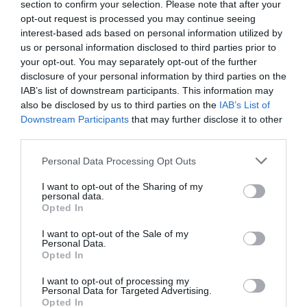
section to confirm your selection. Please note that after your
opt-out request is processed you may continue seeing
interest-based ads based on personal information utilized by
us or personal information disclosed to third parties prior to
your opt-out. You may separately opt-out of the further
disclosure of your personal information by third parties on the
SPECYFIKACJA
IAB’s list of downstream participants. This information may
also be disclosed by us to third parties on the
IAB’s List of
Downstream Participants
that may further disclose it to other
third parties.
Symbol
SP010TBPHDA30S3K
producenta
Personal Data Processing Opt Outs
Nazwa produktu
Dysk zewnętrzny Silicon Power Armor A30 2.5''
I want to opt-out of the Sharing of my
1TB USB 3.0, Anti-shock, Czarny
personal data.
Opted In
Producent
Silicon Power
Klasa produktu
Dysk twardy - zewnętrzny
I want to opt-out of the Sale of my
Personal Data.
Rodzaj dysku
Standardowy (nośnik magnetyczny)
Opted In
Format
2.5 cali
szerokości
I want to opt-out of processing my
Personal Data for Targeted Advertising.
Pojemność
1 TB
Opted In