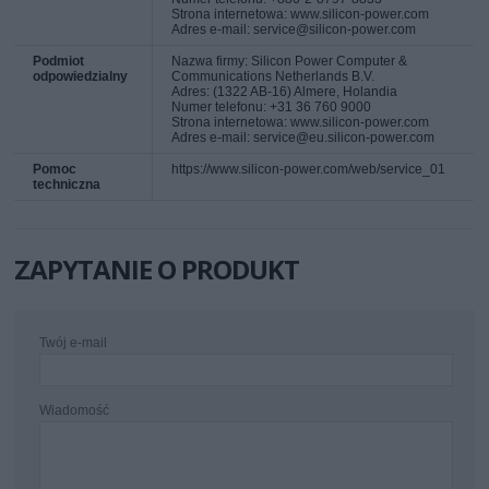
Strona internetowa: www.silicon-power.com
Adres e-mail: service@silicon-power.com
Podmiot
Nazwa firmy: Silicon Power Computer &
odpowiedzialny
Communications Netherlands B.V.
Adres: (1322 AB-16) Almere, Holandia
Numer telefonu: +31 36 760 9000
Strona internetowa: www.silicon-power.com
Adres e-mail: service@eu.silicon-power.com
Pomoc
https://www.silicon-power.com/web/service_01
techniczna
ZAPYTANIE O PRODUKT
Twój e-mail
Wiadomość