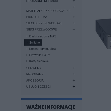
DRUKARKI I KOPIARKI
MATERIAŁY EKSPLOATACYJNE
BIURO I FIRMA
SIECI BEZPRZEWODOWE
SIECI PRZEWODOWE
Dyski sieciowe NAS
Switche
Konwertery mediów
Firewalle i UTM
Karty sieciowe
SERWERY
PROGRAMY
AKCESORIA
USŁUGI i CZĘŚCI
WAŻNE INFORMACJE