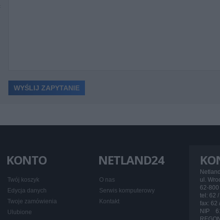
ć
KONTO
NETLAND24
KO
Netlan
Twój koszyk
O nas
ul. Wr
62-800 
Edycja danych
Serwis komputerowy
tel: 62 
Twoje zamówienia
Kontakt
fax: 62
NIP 6
Ulubione
REGON