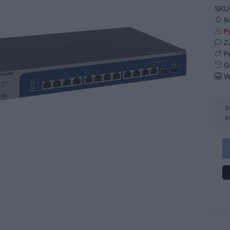
SKU
Il
Pr
Z
Pr
Gw
W
P
i