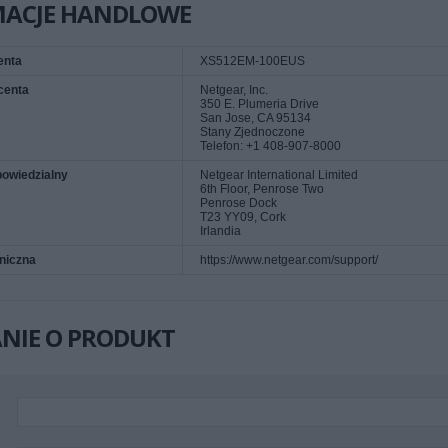
MACJE HANDLOWE
enta
XS512EM-100EUS
centa
Netgear, Inc.
350 E. Plumeria Drive
San Jose, CA 95134
Stany Zjednoczone
Telefon: +1 408-907-8000
owiedzialny
Netgear International Limited
6th Floor, Penrose Two
Penrose Dock
T23 YY09, Cork
Irlandia
niczna
https://www.netgear.com/support/
NIE O PRODUKT