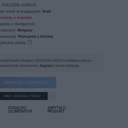
:
XS512EM-100EUS
ość sztuk w magazynie:
brak
osimy o kontakt
apytaj o dostępność
oducent:
Netgear
arancja:
Rękojmia Lifetime
ydrukuj ulotkę:
rodukt Switch Netgear XS512EM-100EUS dostępny jest na
ndywidualne zamówienie.
Zapytaj
o termin dostawy.
BRAK DOSTĘPNOŚCI
WEŹ LEASING TERAZ
DODAJ DO
ZAPYTAJ O
ULUBIONYCH!
PRODUKT