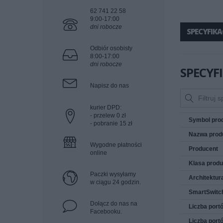
62 741 22 58
9:00-17:00
dni robocze
SPECYFIKA
Odbiór osobisty
8:00-17:00
dni robocze
SPECYF
Napisz do nas
kurier DPD:
- przelew 0 zł
Symbol pro
- pobranie 15 zł
Nazwa prod
Wygodne płatności
Producent
online
Klasa produ
Paczki wysyłamy
Architektur
w ciągu 24 godzin.
SmartSwitc
Dołącz do nas na
Liczba port
Facebooku.
Liczba por