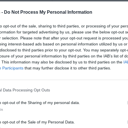
GBIC (SFP)
, monitorowanie i
 -
Do Not Process My Personal Information
IGMP v1/v2/v3
a
DHCP Client - Dynamic Host Configuratio
to opt-out of the sale, sharing to third parties, or processing of your per
 protokoły i standardy
formation for targeted advertising by us, please use the below opt-out s
IPv4
r selection. Please note that after your opt-out request is processed y
IEEE 802.3
IEEE 802.3u
eing interest-based ads based on personal information utilized by us or
IEEE 802.3ab
disclosed to third parties prior to your opt-out. You may separately opt-
IEEE 802.1Q VLAN Tagging
losure of your personal information by third parties on the IAB’s list of
IEEE 802.3x - Flow Control
. This information may also be disclosed by us to third parties on the
IA
IEEE 802.1p Class of Service
Participants
that may further disclose it to other third parties.
IEEE 802.3az - Energy Efficient Ethernet
IEEE 802.3an 10GBASE-T
IEEE 802.3bz
IEEE 802.3ae - 10-GigabitEthernet
l Data Processing Opt Outs
IEEE 802.3z - 1000BaseSX/LX
TFTP - Trivial File Transfer Protocol
o opt-out of the Sharing of my personal data.
HTTP
In
blicy adresów MAC
32000
o opt-out of the Sale of my Personal Data.