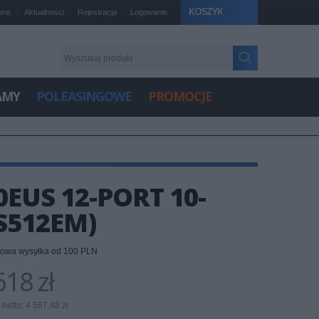
KOSZYK
one
Aktualności
Rejestracja
Logowanie
AMY
POLEASINGOWE
PROMOCJE
EUS 12-PORT 10-
S512EM)
owa wysyłka od 100 PLN
18 zł
netto: 4 567,48 zł