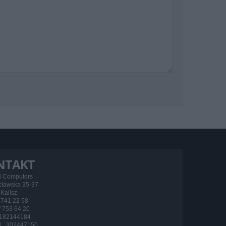
NTAKT
d Computers
ocławska 35-37
Kalisz
/ 741 22 58
 / 753 64 20
182144184
 302447150