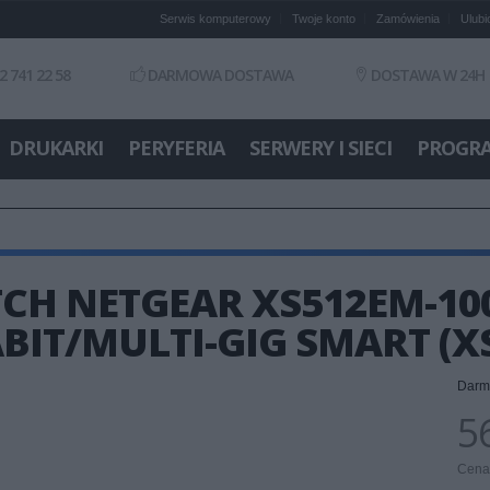
Serwis komputerowy
Twoje konto
Zamówienia
Ulubi
2 741 22 58
DARMOWA DOSTAWA
DOSTAWA W 24H
DRUKARKI
PERYFERIA
SERWERY I SIECI
PROGR
CH NETGEAR XS512EM-100
BIT/MULTI-GIG SMART (X
Darm
56
Cena 