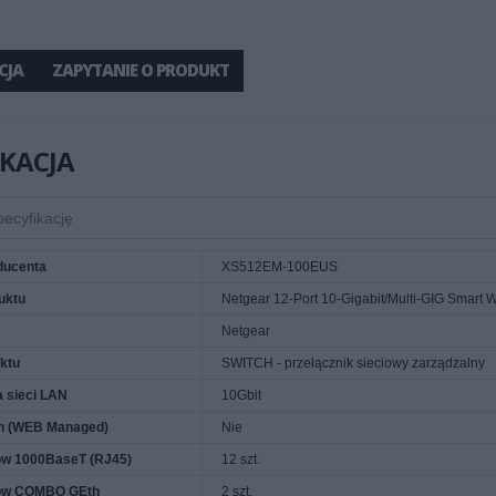
CJA
ZAPYTANIE O PRODUKT
IKACJA
ducenta
XS512EM-100EUS
uktu
Netgear 12-Port 10-Gigabit/Multi-GIG Smar
Netgear
ktu
SWITCH - przełącznik sieciowy zarządzalny
a sieci LAN
10Gbit
h (WEB Managed)
Nie
ów 1000BaseT (RJ45)
12 szt.
tów COMBO GEth
2 szt.