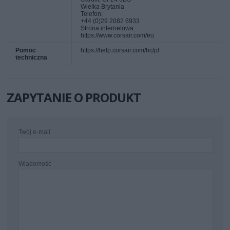
Wielka Brytania
Telefon:
+44 (0)29 2082 6933
Strona internetowa:
https://www.corsair.com/eu
Pomoc
https://help.corsair.com/hc/pl
techniczna
ZAPYTANIE O PRODUKT
Twój e-mail
Wiadomość