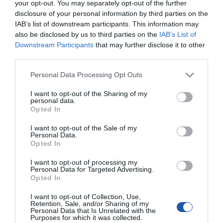
your opt-out. You may separately opt-out of the further
Średni czas między
brak danych
disclosure of your personal information by third parties on the
uszkodzeniami (MTBF)
IAB’s list of downstream participants. This information may
Ilość wtyczek
3 szt.
also be disclosed by us to third parties on the
IAB’s List of
zasilających 4-pin
Downstream Participants
that may further disclose it to other
(HDD/ODD)
third parties.
Ilość wtyczek
0 szt.
zasilających 4-pin (FDD)
Personal Data Processing Opt Outs
Ilość wtyczek
8 szt.
zasilających Serial ATA
I want to opt-out of the Sharing of my
personal data.
Ilość wtyczek
0 szt.
Opted In
zasilających 6-pin (PCI-E)
Ilość wtyczek
4 szt.
I want to opt-out of the Sale of my
zasilających 6+2-pin (PCI-
Personal Data.
E)
Opted In
Ilość wtyczek
0 szt.
zasilających 8-pin (PCI-E)
I want to opt-out of processing my
Personal Data for Targeted Advertising.
Ilość wtyczek
0 szt.
Opted In
zasilających 3-pin (FAN)
I want to opt-out of Collection, Use,
Ilość wtyczek
0 szt.
Retention, Sale, and/or Sharing of my
zasilających 4-pin (FAN)
Personal Data that Is Unrelated with the
Purposes for which it was collected.
Typ wtyczki zasilającej
EPS12V