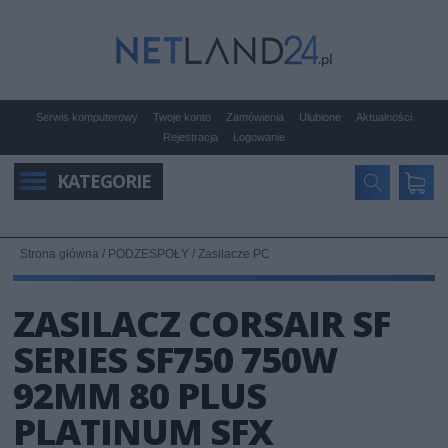
Serwis komputerowy
Twoje konto
Zamówienia
Ulubione
Aktualności
Rejestracja
Logowanie
KATEGORIE
Strona główna
/
PODZESPOŁY
/
Zasilacze PC
ZASILACZ CORSAIR SF
SERIES SF750 750W
92MM 80 PLUS
PLATINUM SFX