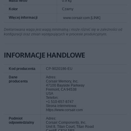
Masa netto
0.9 kg
Kolor
Czarny
Więcej informacji
www.corsair.com [LINK]
Deklarowana waga jest wagą minimalną i może różnić się w zależności od
konfiguracji oraz zmian występujących w procesie produkcyjnym.
INFORMACJE HANDLOWE
Kod producenta
CP-9020186-EU
Dane
Adres:
producenta
Corsair Memory, Inc.
47100 Bayside Parkway
Fremont, CA 94538
USA
Telefon:
+1 510-657-8747
Strona internetowa:
https://www.corsair.com
Podmiot
Adres:
odpowiedzialny
Corsair Components, Inc.
Unit 8, Titan Court, Titan Road
Cardiff, CF24 5BS