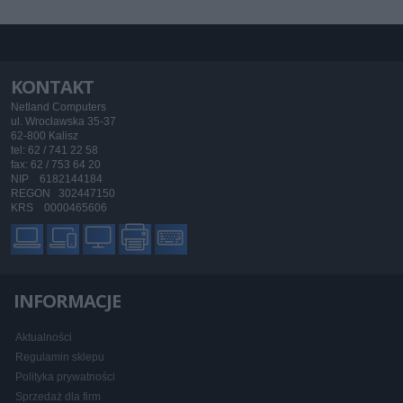
KONTAKT
Netland Computers
ul. Wrocławska 35-37
62-800 Kalisz
tel: 62 / 741 22 58
fax: 62 / 753 64 20
NIP 6182144184
REGON 302447150
KRS 0000465606
INFORMACJE
Aktualności
Regulamin sklepu
Polityka prywatności
Sprzedaż dla firm