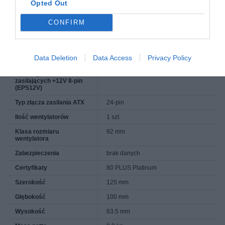
+12V
Opted Out
Ilość wtyczek
0 szt.
CONFIRM
zasilających +12V 4-pin
(P4)
Ilość wtyczek
1 szt.
zasilających +12V 4+4-
Data Deletion
Data Access
Privacy Policy
pin (EPS12V)
Ilość wtyczek
0 szt.
zasilających +12V 8-pin
(EPS12V)
Typ złącza zasilania ATX
24-pin
Ilość wentylatorów
1 szt.
Klasa rozmiaru
92 mm
wentylatora
Zabezpieczenia
brak danych
Certyfikaty
80 PLUS Platinum
Szerokość
125 mm
Głębokość
100 mm
Wysokość
63.5 mm