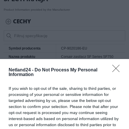
Product Information provided by the Manufacturer
CECHY
Symbol producenta
CP-9020186-EU
Nazwa produktu
Corsair zasilacz SF Series SF750
750W, 92mm, 80 PLUS Platinum,
SFX, Modularny
Netland24 -
Do Not Process My Personal
Producent
Corsair
Information
Klasa produktu
Zasilacze do obudów
If you wish to opt-out of the sale, sharing to third parties, or
Rodzaj zasilacza
Modularny (z odłączanymi kablami)
processing of your personal or sensitive information for
Moc zasilacza (zasilaczy)
750 Wat
targeted advertising by us, please use the below opt-out
section to confirm your selection. Please note that after your
Format
SFX
opt-out request is processed you may continue seeing
Standard zasilacza (ATX)
brak danych
interest-based ads based on personal information utilized by
Typ PFC (Power Factor
brak danych
us or personal information disclosed to third parties prior to
Correction)