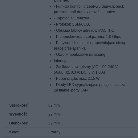
Ethernet),
- Funkcja kontroli przepływu danych: back
pressure half-duplex oraz full duplex
- Topologia: Gwiazda,
- Protokół: CSMA/CD,
- Obsługa tablicy adresów MAC: 1K,
- Przepustowość przełączania: 1.0 Gbps
- Pasywne chłodzenie zapewniające cichą
pracę przełącznika,
- Otwory montażowe na ścianę.
Interfejs:
- Zasilacz: zewnętrzny (AC: 100-240 V,
50/60 Hz, 0.3 A; DC: 5 V, 1.0 A)
- Pobór prądu: max. 2.15 W
- Diody LED sygnalizujące pracę zasilacza:
Zasilanie, porty LAN
Szerokość
82 mm
Wysokość
22 mm
Głębokość
52 mm
Kolor
Czarny