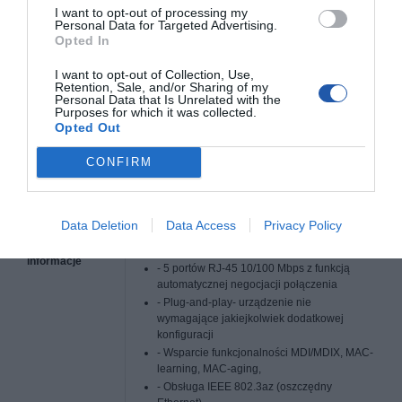
I want to opt-out of processing my
Liczba portów
5 szt.
Personal Data for Targeted Advertising.
10/100BaseTX
(RJ45)
Opted In
Obsługiwane
IEEE 802.3i 10BASE-T Ethernet
I want to opt-out of Collection, Use,
protokoły i
IEEE 802.3u - 100BaseTX
Retention, Sale, and/or Sharing of my
standardy
Personal Data that Is Unrelated with the
IEEE 802.3x - Flow Control
Purposes for which it was collected.
Opted Out
Warstwa
1
przełączania
CONFIRM
Typ obudowy
Desktop
Maksymalny
2.15 Wat
pobór mocy
Data Deletion
Data Access
Privacy Policy
Dodatkowe
Cechy oraz funkcjonalności:
informacje
- 5 portów RJ-45 10/100 Mbps z funkcją
automatycznej negocjacji połączenia
- Plug-and-play- urządzenie nie
wymagające jakiejkolwiek dodatkowej
konfiguracji
- Wsparcie funkcjonalności MDI/MDIX, MAC-
learning, MAC-aging,
- Obsługa IEEE 802.3az (oszczędny