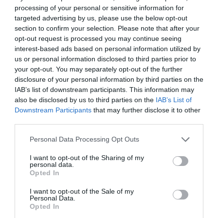
processing of your personal or sensitive information for
targeted advertising by us, please use the below opt-out
section to confirm your selection. Please note that after your
opt-out request is processed you may continue seeing
interest-based ads based on personal information utilized by
us or personal information disclosed to third parties prior to
your opt-out. You may separately opt-out of the further
disclosure of your personal information by third parties on the
SPECYFIKACJA
IAB’s list of downstream participants. This information may
also be disclosed by us to third parties on the
IAB’s List of
Downstream Participants
that may further disclose it to other
third parties.
Symbol
DSP1-0105
Personal Data Processing Opt Outs
producenta
Nazwa produktu
Lanberg Switch DSP1-0105 5-Port 100MB/S
I want to opt-out of the Sharing of my
Desktop
personal data.
Opted In
Producent
Lanberg
Klasa produktu
SWITCH - przełącznik sieciowy niezarządzalny
I want to opt-out of the Sale of my
Personal Data.
Architektura
FastEthernet
Opted In
sieci LAN