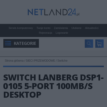
Serwis komputerowy
Twoje konto
Zamówienia
Ulubione
Aktualności
Rejestracja
Logowanie
KATEGORIE
Strona główna
/
SIECI PRZEWODOWE
/
Switche
SWITCH LANBERG DSP1-
0105 5-PORT 100MB/S
DESKTOP