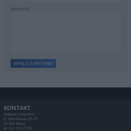
Wiadomość
KONTAKT
Netland Computers
ul. Wrocławska 35-37
62-800 Kalisz
tel: 62 / 741 22 58