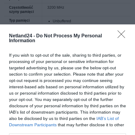
Częstotliwość
3200 MHz
szyny pamięci
Typ pamięci
Unbuffered
Non-ECC
Netland24 -
Do Not Process My Personal
Information
Liczba pamięci
1
w zestawie
If you wish to opt-out of the sale, sharing to third parties, or
Opóźnienie CAS
CL16
Latency (CL)
processing of your personal or sensitive information for
targeted advertising by us, please use the below opt-out
Radiator
Tak
section to confirm your selection. Please note that after your
Dodatkowe
Kolor: Stal
opt-out request is processed you may continue seeing
informacje
Intel XMP 2.0
interest-based ads based on personal information utilized by
Wymiary: 7 mm (W) x 135.7 mm (SZ) x 44.4
us or personal information disclosed to third parties prior to
mm (D)
your opt-out. You may separately opt-out of the further
Napięcie: 1.35V
disclosure of your personal information by third parties on the
IAB’s list of downstream participants. This information may
Więcej
www.viper.patriotmemory.com [LINK]
also be disclosed by us to third parties on the
IAB’s List of
informacji
Downstream Participants
that may further disclose it to other
third parties.
Deklarowana waga jest wagą minimalną i może różnić się w zależności od