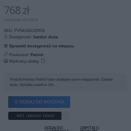
768 zł
Cena netto: 624,39 zł
SKU:
PVS416G320C6
Dostępność:
bardzo duża
Sprawdź dostępność na miejscu
Producent:
Patriot
Wydrukuj ulotkę:
Produkt Pamięć Patriot Viper dostępny jest w magazynie. Zamów
teraz. Wysyłka nawet w 24h.
DODAJ DO KOSZYKA
WEŹ LEASING TERAZ
DODAJ DO
ZAPYTAJ O