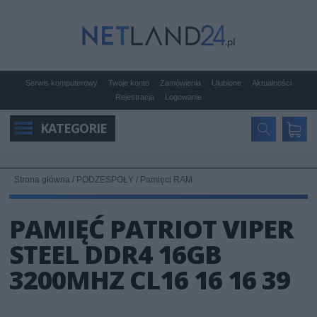
Serwis komputerowy
Twoje konto
Zamówienia
Ulubione
Aktualności
Rejestracja
Logowanie
KATEGORIE
Strona główna
/
PODZESPOŁY
/
Pamięci RAM
PAMIĘĆ PATRIOT VIPER
STEEL DDR4 16GB
3200MHZ CL16 16 16 39