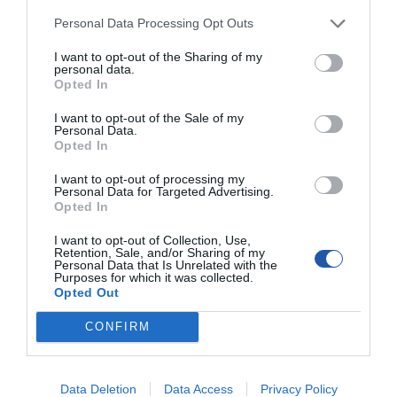
konfiguracji oraz zmian występujących w procesie produkcyjnym.
Personal Data Processing Opt Outs
I want to opt-out of the Sharing of my
INFORMACJE HANDLOWE
personal data.
Opted In
Kod producenta
PVS416G320C6
I want to opt-out of the Sale of my
Personal Data.
Dane
Adres: Patriot Memory, Inc. 47027 Benicia
Opted In
producenta
Street Fremont, CA 94538 USA
Telefon: +1 510-979-1021
I want to opt-out of processing my
E-mail: Informacje kontaktowe dostępne na
Personal Data for Targeted Advertising.
stronie: https://www.patriotmemory.com/zh-
Opted In
cn/contact-patriot-memory-gaming-peripherals
Strona internetowa:
I want to opt-out of Collection, Use,
https://www.patriotmemory.com/
Retention, Sale, and/or Sharing of my
Personal Data that Is Unrelated with the
Pomoc
https://support.patriotmemory.com/hc/en-us#
Purposes for which it was collected.
techniczna
Opted Out
CONFIRM
ZAPYTANIE O PRODUKT
Data Deletion
Data Access
Privacy Policy