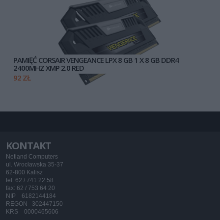
PAMIĘĆ CORSAIR VENGEANCE LPX 8 GB 1 X 8 GB DDR4
2400MHZ XMP 2.0 RED
92 ZŁ
KONTAKT
Netland Computers
ul. Wrocławska 35-37
62-800 Kalisz
tel: 62 / 741 22 58
fax: 62 / 753 64 20
NIP 6182144184
REGON 302447150
KRS 0000465606