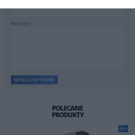
Twój e-mail
Wiadomość
POLECANE
PRODUKTY
0 szt