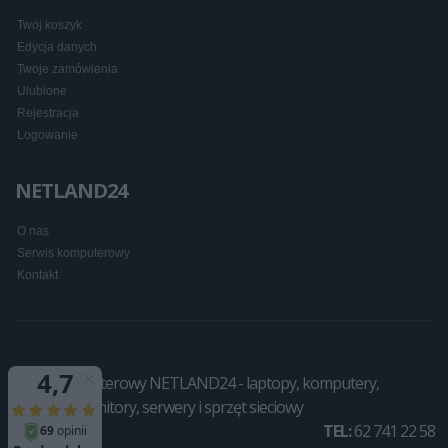
Twój koszyk
Edycja danych
Twoje zamówienia
Ulubione
Rejestracja
Logowanie
NETLAND24
O nas
Serwis komputerowy
Kontakt
Sklep komputerowy NETLAND24 - laptopy, komputery,
drukarki, monitory, serwery i sprzęt sieciowy
TEL:
62 741 22 58