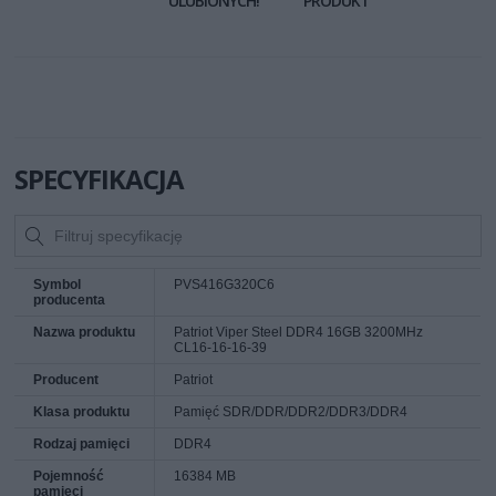
ULUBIONYCH!
PRODUKT
SPECYFIKACJA
Symbol
PVS416G320C6
producenta
Nazwa produktu
Patriot Viper Steel DDR4 16GB 3200MHz
CL16-16-16-39
Producent
Patriot
Klasa produktu
Pamięć SDR/DDR/DDR2/DDR3/DDR4
Rodzaj pamięci
DDR4
Pojemność
16384 MB
pamięci