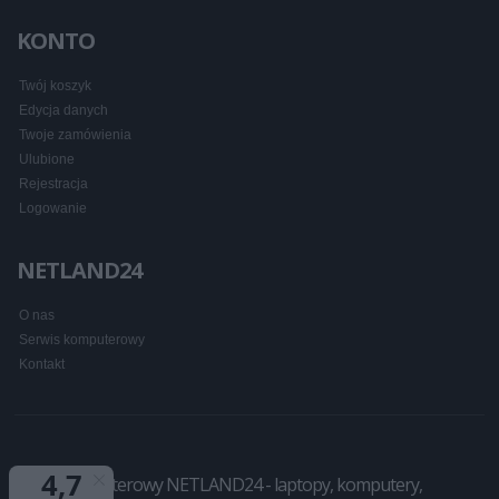
KONTO
Twój koszyk
Edycja danych
Twoje zamówienia
Ulubione
Rejestracja
Logowanie
NETLAND24
O nas
Serwis komputerowy
Kontakt
Sklep komputerowy NETLAND24 - laptopy, komputery,