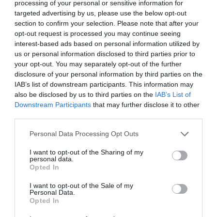
processing of your personal or sensitive information for
Klasa produktu
Filtr do monitora
targeted advertising by us, please use the below opt-out
Informacje podstawowe
section to confirm your selection. Please note that after your
Przekątna filtra
-13,3 cali
opt-out request is processed you may continue seeing
(LCD)
interest-based ads based on personal information utilized by
Prywatność
Tak
us or personal information disclosed to third parties prior to
your opt-out. You may separately opt-out of the further
Ochrona przed
Nie
promieniowaniem
disclosure of your personal information by third parties on the
IAB’s list of downstream participants. This information may
Ochrona przed
Nie
kurzem i
also be disclosed by us to third parties on the
IAB’s List of
elektrycznością
Downstream Participants
that may further disclose it to other
statyczną
third parties.
Pozostałe informacje
Personal Data Processing Opt Outs
Wysokość
16.51 cm
Szerokość
29.21 cm
I want to opt-out of the Sharing of my
personal data.
Opted In
Deklarowana waga jest wagą minimalną i może różnić się w zależności od
konfiguracji oraz zmian występujących w procesie produkcyjnym.
I want to opt-out of the Sale of my
Personal Data.
Opted In
INFORMACJE HANDLOWE