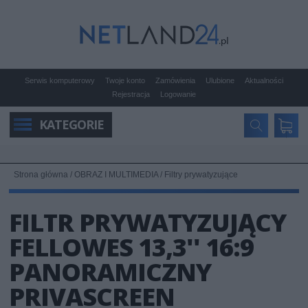
Serwis komputerowy
Twoje konto
Zamówienia
Ulubione
Aktualności
Rejestracja
Logowanie
KATEGORIE
Strona główna
/
OBRAZ I MULTIMEDIA
/
Filtry prywatyzujące
FILTR PRYWATYZUJĄCY
FELLOWES 13,3'' 16:9
PANORAMICZNY
PRIVASCREEN