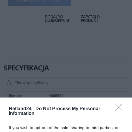
DODAJ DO
ZAPYTAJ O
ULUBIONYCH!
PRODUKT
SPECYFIKACJA
Symbol
4806801
producenta
Netland24 -
Do Not Process My Personal
Nazwa produktu
Fellowes 13,3''16:9 Filtr prywatyzujący
panoramiczny
Information
PrivaScreen™(292,1x165,1mm)
Producent
Fellowes
If you wish to opt-out of the sale, sharing to third parties, or