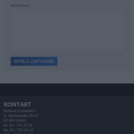
Wiadomość
KONTAKT
Netland Computers
ul. Wrocławska 35-37
62-800 Kalisz
tel: 62 / 741 22 58
fax: 62 / 753 64 20