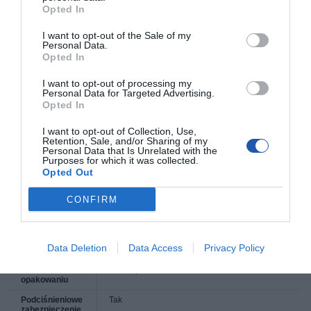
Opted In
I want to opt-out of the Sale of my
Symbol
5903175658203
Personal Data.
producenta
Opted In
Nazwa produktu
SPECTRUMG 5903175658203 Filament
SPECTRUM / ABS SMART /Silver Star / 1,75
I want to opt-out of processing my
mm / 1 kg
Personal Data for Targeted Advertising.
Opted In
Producent
SPECTRUM GROUP
Klasa produktu
Filament
I want to opt-out of Collection, Use,
Retention, Sale, and/or Sharing of my
Personal Data that Is Unrelated with the
Rodzaj
ABS Smart
Purposes for which it was collected.
filamentu
Opted Out
Dostępne
Silver Star
kolory filamentu
CONFIRM
Średnica
1.750 mm
filamentu
Rodzaj
Pudełko
Data Deletion
Data Access
Privacy Policy
opakowania
Ilość w
1 szt./opak.
opakowaniu
Podciśnieniowe
Tak
zabezpieczenie