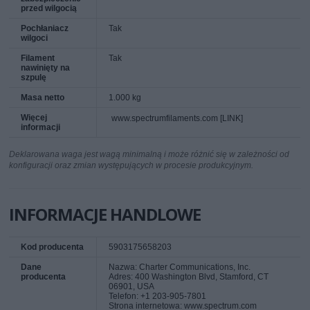
przed wilgocią
Pochłaniacz
Tak
wilgoci
Filament
Tak
nawinięty na
szpulę
Masa netto
1.000 kg
Więcej
www.spectrumfilaments.com [LINK]
informacji
Deklarowana waga jest wagą minimalną i może różnić się w zależności od
konfiguracji oraz zmian występujących w procesie produkcyjnym.
INFORMACJE HANDLOWE
Kod producenta
5903175658203
Dane
Nazwa: Charter Communications, Inc.
producenta
Adres: 400 Washington Blvd, Stamford, CT
06901, USA
Telefon: +1 203-905-7801
Strona internetowa: www.spectrum.com