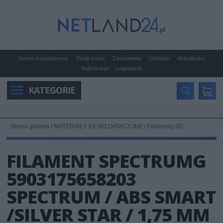
Serwis komputerowy
Twoje konto
Zamówienia
Ulubione
Aktualności
Rejestracja
Logowanie
KATEGORIE
Strona główna
/
MATERIAŁY EKSPLOATACYJNE
/
Filamenty 3D
FILAMENT SPECTRUMG
5903175658203
SPECTRUM / ABS SMART
/SILVER STAR / 1,75 MM