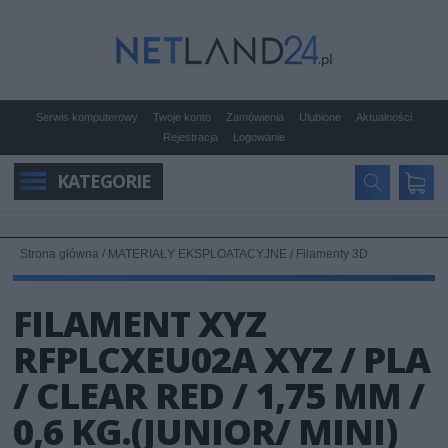
Serwis komputerowy
Twoje konto
Zamówienia
Ulubione
Aktualności
Rejestracja
Logowanie
KATEGORIE
Strona główna
/
MATERIAŁY EKSPLOATACYJNE
/
Filamenty 3D
FILAMENT XYZ
RFPLCXEU02A XYZ / PLA
/ CLEAR RED / 1,75 MM /
0,6 KG.(JUNIOR/ MINI)