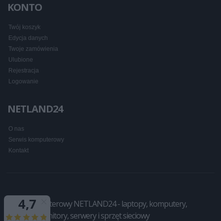
KONTO
Twój koszyk
Edycja danych
Twoje zamówienia
Ulubione
Rejestracja
Logowanie
NETLAND24
O nas
Serwis komputerowy
Kontakt
Sklep komputerowy NETLAND24 - laptopy, komputery,
drukarki, monitory, serwery i sprzęt sieciowy