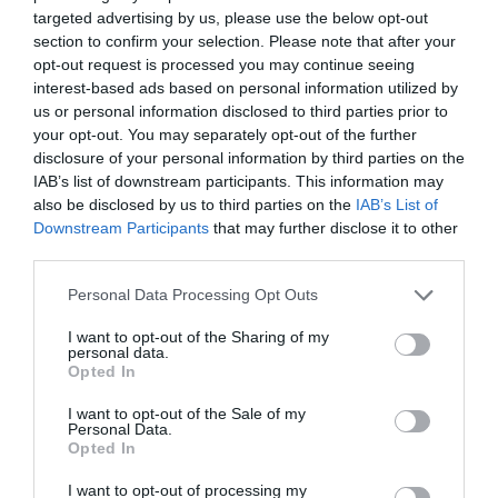
targeted advertising by us, please use the below opt-out
Dostępne
Clear Red
section to confirm your selection. Please note that after your
kolory filamentu
opt-out request is processed you may continue seeing
Średnica
1.750 mm
interest-based ads based on personal information utilized by
filamentu
us or personal information disclosed to third parties prior to
Waga filamentu
0.600 kg
your opt-out. You may separately opt-out of the further
na rolce
disclosure of your personal information by third parties on the
Ilość w
1 szt./opak.
IAB’s list of downstream participants. This information may
opakowaniu
also be disclosed by us to third parties on the
IAB’s List of
Podciśnieniowe
Tak
Downstream Participants
that may further disclose it to other
zabezpieczenie
third parties.
przed wilgocią
Pochłaniacz
Tak
Personal Data Processing Opt Outs
wilgoci
Filament
Tak
I want to opt-out of the Sharing of my
nawinięty na
personal data.
szpulę
Opted In
Więcej
www.xyzprinting.com [LINK]
I want to opt-out of the Sale of my
informacji
Personal Data.
Opted In
Deklarowana waga jest wagą minimalną i może różnić się w zależności od
konfiguracji oraz zmian występujących w procesie produkcyjnym.
I want to opt-out of processing my