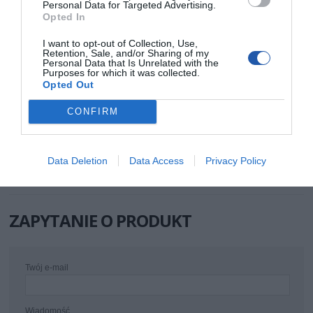
Personal Data for Targeted Advertising.
Opted In
INFORMACJE HANDLOWE
I want to opt-out of Collection, Use,
Retention, Sale, and/or Sharing of my
Personal Data that Is Unrelated with the
Kod producenta
RFPLCXEU02A
Purposes for which it was collected.
Opted Out
Dane
Nazwa: XYZprinting, Inc.
producenta
Adres: No. 147, Sec. 3, Beishen Rd., Shenkeng
Dist., New Taipei City, 222, Tajwan
CONFIRM
Telefon: +886 2 6622 8888
E-mail: infous@xyzprinting.com
Strona internetowa: www.xyzprinting.com
Pomoc
https://pro.xyzprinting.com/en-US/contact
Data Deletion
Data Access
Privacy Policy
techniczna
ZAPYTANIE O PRODUKT
Twój e-mail
Wiadomość