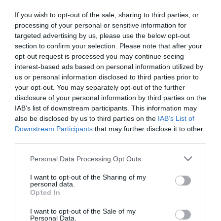
Dostępne kolory
pomarańczowy
filamentu
If you wish to opt-out of the sale, sharing to third parties, or
processing of your personal or sensitive information for
Średnica
1.750 mm
filamentu
targeted advertising by us, please use the below opt-out
section to confirm your selection. Please note that after your
Długość
330 metr
filamentu na
opt-out request is processed you may continue seeing
rolce
interest-based ads based on personal information utilized by
Tolerancja
0.050 mm
us or personal information disclosed to third parties prior to
średnicy
your opt-out. You may separately opt-out of the further
Rekomendowana
190 °C
disclosure of your personal information by third parties on the
temperatura
220 °C
IAB’s list of downstream participants. This information may
pracy - głowica
also be disclosed by us to third parties on the
IAB’s List of
Downstream Participants
that may further disclose it to other
Podciśnieniowe
Tak
zabezpieczenie
third parties.
przed wilgocią
Personal Data Processing Opt Outs
Pochłaniacz
Tak
wilgoci
I want to opt-out of the Sharing of my
Filament
Tak
personal data.
nawinięty na
Opted In
szpulę
Średnica szpuli
200.000 mm
I want to opt-out of the Sale of my
Personal Data.