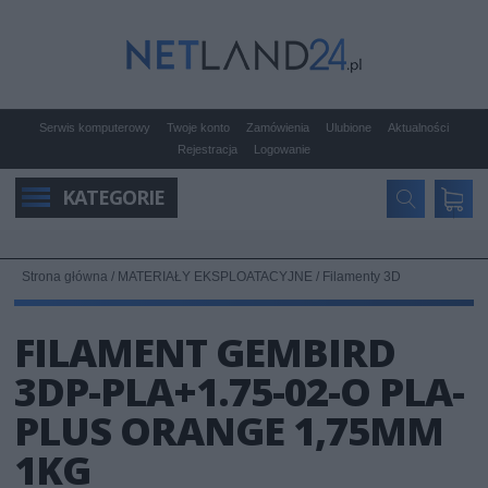
Serwis komputerowy
Twoje konto
Zamówienia
Ulubione
Aktualności
Rejestracja
Logowanie
KATEGORIE
Strona główna
/
MATERIAŁY EKSPLOATACYJNE
/
Filamenty 3D
FILAMENT GEMBIRD
3DP-PLA+1.75-02-O PLA-
PLUS ORANGE 1,75MM
1KG