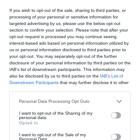
Dostępne kolory
Przezroczysty
filamentu
If you wish to opt-out of the sale, sharing to third parties, or
processing of your personal or sensitive information for
Średnica
1.750 mm
filamentu
targeted advertising by us, please use the below opt-out
section to confirm your selection. Please note that after your
Długość
330 metr
filamentu na
opt-out request is processed you may continue seeing
rolce
interest-based ads based on personal information utilized by
Tolerancja
0.050 mm
us or personal information disclosed to third parties prior to
średnicy
your opt-out. You may separately opt-out of the further
disclosure of your personal information by third parties on the
Rekomendowana
190 °C
temperatura
IAB’s list of downstream participants. This information may
220 °C
pracy - głowica
also be disclosed by us to third parties on the
IAB’s List of
Downstream Participants
that may further disclose it to other
Podciśnieniowe
Tak
third parties.
zabezpieczenie
przed wilgocią
Personal Data Processing Opt Outs
Pochłaniacz
Tak
wilgoci
I want to opt-out of the Sharing of my
Filament
Tak
personal data.
nawinięty na
Opted In
szpulę
Średnica szpuli
165.000 mm
I want to opt-out of the Sale of my
Personal Data.