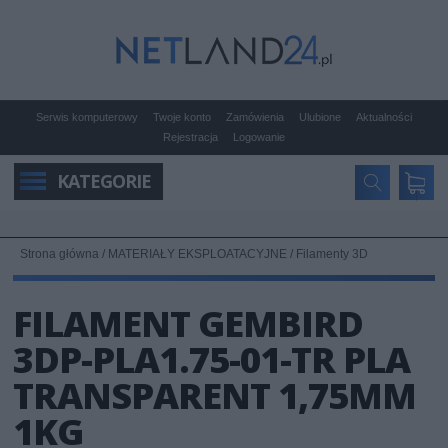
Serwis komputerowy
Twoje konto
Zamówienia
Ulubione
Aktualności
Rejestracja
Logowanie
KATEGORIE
Strona główna
/
MATERIAŁY EKSPLOATACYJNE
/
Filamenty 3D
FILAMENT GEMBIRD
3DP-PLA1.75-01-TR PLA
TRANSPARENT 1,75MM
1KG