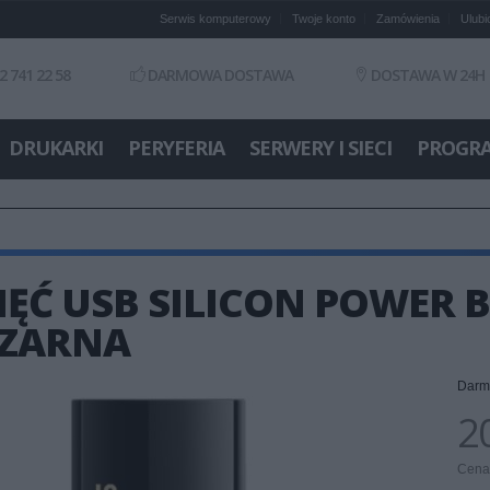
Serwis komputerowy
Twoje konto
Zamówienia
Ulubi
2 741 22 58
DARMOWA DOSTAWA
DOSTAWA W 24H
DRUKARKI
PERYFERIA
SERWERY I SIECI
PROGR
ĘĆ USB SILICON POWER B
CZARNA
Darm
20
Cena 