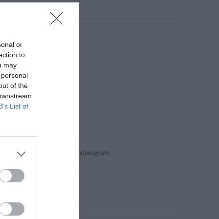
sonal or
ection to
ou may
 personal
out of the
 downstream
B’s List of
n występujących w procesie produkcyjnym.