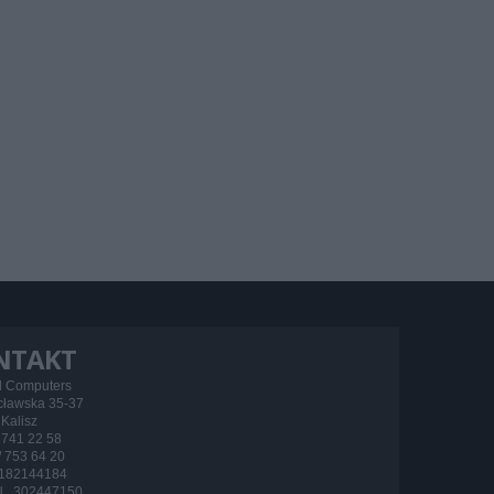
NTAKT
d Computers
ocławska 35-37
Kalisz
/ 741 22 58
 / 753 64 20
182144184
 302447150