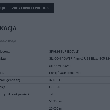
CJA
ZAPYTANIE O PRODUKT
IKACJA
ducenta
SP032GBUF3B05V1K
uktu
SILICON POWER Pamięć USB Blaze B05 32G
SILICON POWER
ktu
Pamięć USB (pendrive)
amięci (flash)
32.000 GB
mięci
USB 3.0
zytnik kart pamięci
Tak
53.900 mm
20.000 mm