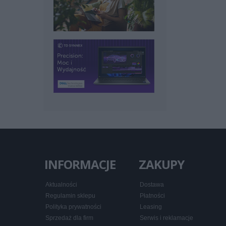
INFORMACJE
ZAKUPY
Aktualności
Dostawa
Regulamin sklepu
Płatności
Polityka prywatności
Leasing
Sprzedaż dla firm
Serwis i reklamacje