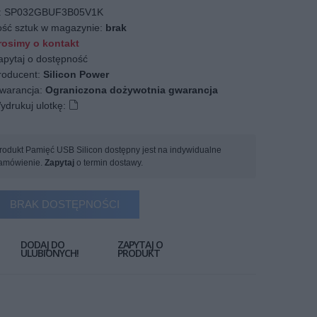
:
SP032GBUF3B05V1K
ość sztuk w magazynie:
brak
osimy o kontakt
apytaj o dostępność
oducent:
Silicon Power
arancja:
Ograniczona dożywotnia gwarancja
ydrukuj ulotkę:
rodukt Pamięć USB Silicon dostępny jest na indywidualne
amówienie.
Zapytaj
o termin dostawy.
BRAK DOSTĘPNOŚCI
DODAJ DO
ZAPYTAJ O
ULUBIONYCH!
PRODUKT