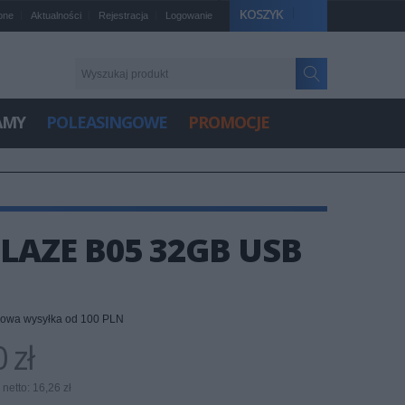
KOSZYK
one
Aktualności
Rejestracja
Logowanie
AMY
POLEASINGOWE
PROMOCJE
LAZE B05 32GB USB
owa wysyłka od 100 PLN
 zł
netto: 16,26 zł