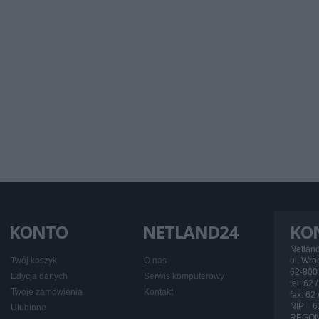
KONTO
NETLAND24
KO
Netlan
Twój koszyk
O nas
ul. Wr
62-800 
Edycja danych
Serwis komputerowy
tel: 62 
Twoje zamówienia
Kontakt
fax: 62
NIP 6
Ulubione
REGON