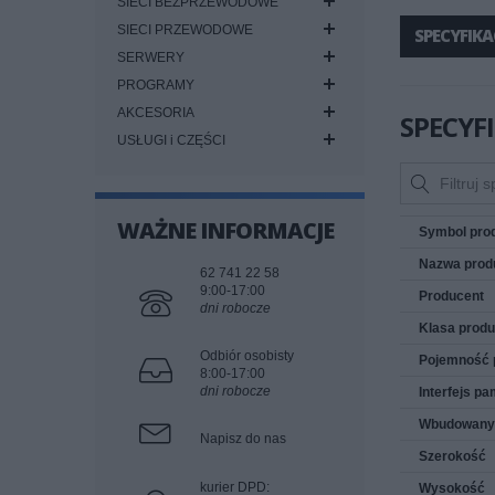
SIECI BEZPRZEWODOWE
SIECI PRZEWODOWE
SPECYFIKA
SERWERY
PROGRAMY
AKCESORIA
SPECYF
USŁUGI i CZĘŚCI
WAŻNE INFORMACJE
Symbol pro
Nazwa prod
62 741 22 58
9:00-17:00
Producent
dni robocze
Klasa produ
Odbiór osobisty
Pojemność p
8:00-17:00
dni robocze
Interfejs pa
Wbudowany c
Napisz do nas
Szerokość
kurier DPD:
Wysokość