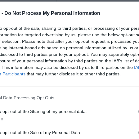
10.000 mm
 -
Do Not Process My Personal Information
e systemy operacyjne
Windows 10
Windows 8.1
to opt-out of the sale, sharing to third parties, or processing of your per
Windows 8
formation for targeted advertising by us, please use the below opt-out s
Windows 7
r selection. Please note that after your opt-out request is processed y
Windows Vista
eing interest-based ads based on personal information utilized by us or
Windows XP
disclosed to third parties prior to your opt-out. You may separately opt-
Mac OS 10.3.x lub nowszy
Linux 2.6x
losure of your personal information by third parties on the IAB’s list of
. This information may also be disclosed by us to third parties on the
IA
Participants
that may further disclose it to other third parties.
informacje
Kolor: Czarny
rmacji
www.silicon-power.com [LINK]
a jest wagą minimalną i może różnić się w zależności od konfiguracji oraz zmia
l Data Processing Opt Outs
o opt-out of the Sharing of my personal data.
MACJE HANDLOWE
In
o opt-out of the Sale of my Personal Data.
enta
SP032GBUF3B05V1K