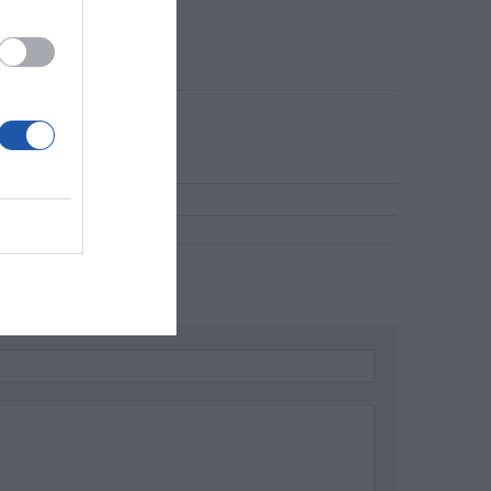
unications Inc.
 Taipei City 114, Tajwan
unications Netherlands B.V.
1