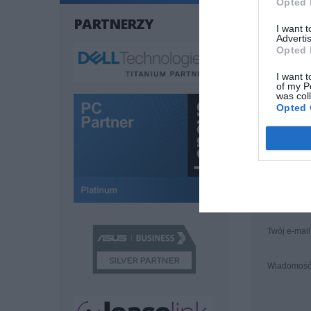
Opted 
Dane produ
PARTNERZY
I want 
Advertis
Opted 
Podmiot odp
I want t
of my P
was col
Opted 
Pomoc tech
ZAPYTA
Twój e-mail
Wiadomoś