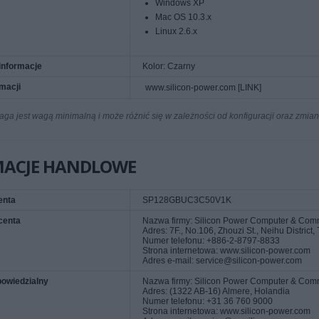
Windows XP
Mac OS 10.3.x
Linux 2.6.x
informacje
Kolor: Czarny
rmacji
www.silicon-power.com [LINK]
a jest wagą minimalną i może różnić się w zależności od konfiguracji oraz zmia
MACJE HANDLOWE
enta
SP128GBUC3C50V1K
centa
Nazwa firmy: Silicon Power Computer & Comm
Adres: 7F., No.106, Zhouzi St., Neihu District,
Numer telefonu: +886-2-8797-8833
Strona internetowa: www.silicon-power.com
Adres e-mail: service@silicon-power.com
owiedzialny
Nazwa firmy: Silicon Power Computer & Comm
Adres: (1322 AB-16) Almere, Holandia
Numer telefonu: +31 36 760 9000
Strona internetowa: www.silicon-power.com