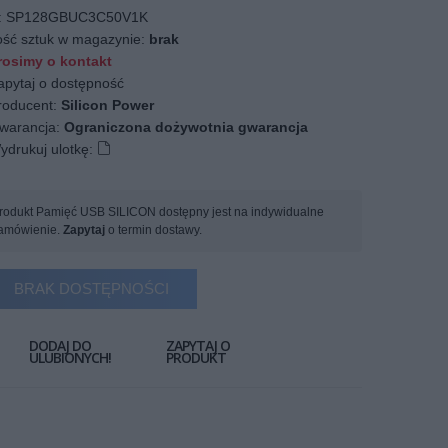
:
SP128GBUC3C50V1K
ość sztuk w magazynie:
brak
osimy o kontakt
apytaj o dostępność
oducent:
Silicon Power
arancja:
Ograniczona dożywotnia gwarancja
ydrukuj ulotkę:
rodukt Pamięć USB SILICON dostępny jest na indywidualne
amówienie.
Zapytaj
o termin dostawy.
BRAK DOSTĘPNOŚCI
DODAJ DO
ZAPYTAJ O
ULUBIONYCH!
PRODUKT