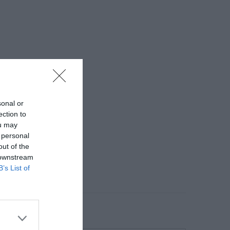
sonal or
ection to
ou may
 personal
out of the
 downstream
B’s List of