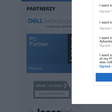
I want t
PARTNERZY
Opted 
Symbol pro
I want t
Nazwa prod
Opted 
Producent
Klasa produ
I want 
Advertis
Pojemność p
Opted 
Interfejs pa
I want t
of my P
Wbudowany c
was col
Szerokość
Opted 
Wysokość
Głębokość
Obsługiwan