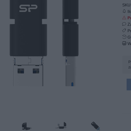
SKU
Il
Pr
Z
Pr
Gw
W
P
z