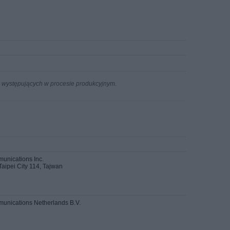
n występujących w procesie produkcyjnym.
unications Inc.
 Taipei City 114, Tajwan
unications Netherlands B.V.