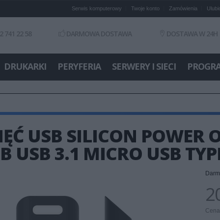
Serwis komputerowy
Twoje konto
Zamówienia
Ulubi
2 741 22 58
DARMOWA DOSTAWA
DOSTAWA W 24H
DRUKARKI
PERYFERIA
SERWERY I SIECI
PROGR
ĘĆ USB SILICON POWER O
B USB 3.1 MICRO USB TY
Darm
20
Cena 