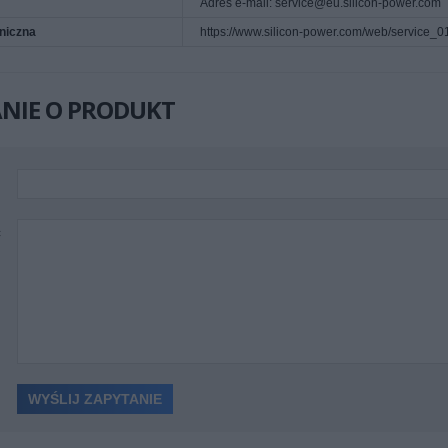
Adres e-mail: service@eu.silicon-power.com
niczna
https://www.silicon-power.com/web/service_0
NIE O PRODUKT
ć