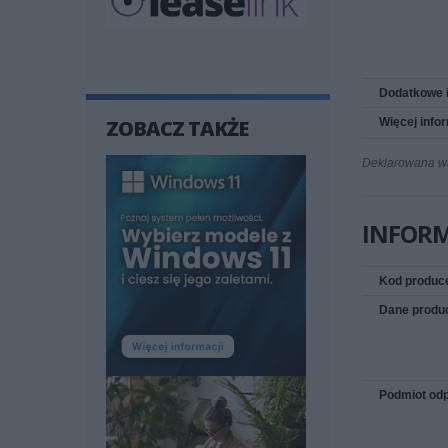
Dodatkowe 
ZOBACZ TAKŻE
Więcej info
Deklarowana wag
INFOR
Kod produc
Dane produ
Podmiot odp