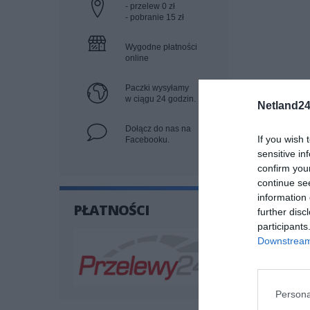
- przelew 0 zł
- pobranie 15 zł
Wygodne płatności
online
Paczki wysyłamy
w ciągu 24 godzin.
Netland24
Dołącz do nas na
If you wish 
Facebooku.
sensitive in
confirm you
continue se
information 
PŁATNOŚCI
further disc
participants
Downstream 
SPECYF
Persona