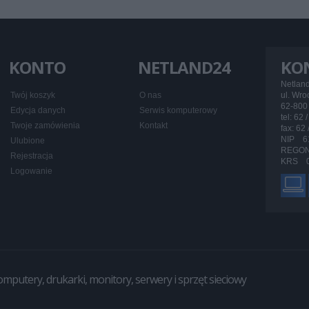
KONTO
NETLAND24
KO
Netlan
Twój koszyk
O nas
ul. Wr
62-800 
Edycja danych
Serwis komputerowy
tel: 62 
Twoje zamówienia
Kontakt
fax: 62
NIP 6
Ulubione
REGON
Rejestracja
KRS 0
Logowanie
utery, drukarki, monitory, serwery i sprzęt sieciowy