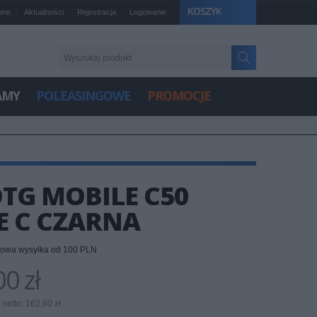
KOSZYK
one
Aktualności
Rejestracja
Logowanie
AMY
POLEASINGOWE
PROMOCJE
TG MOBILE C50
PE C CZARNA
owa wysyłka od 100 PLN
0 zł
netto: 162,60 zł