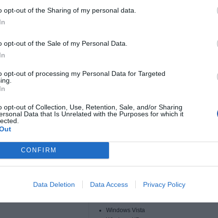
o opt-out of the Sharing of my personal data.
In
ducenta
SP128GBUC3C50V1K
o opt-out of the Sale of my Personal Data.
uktu
SILICON POWER Pamięć USB OTG Mobile C
In
SILICON POWER
ktu
Pamięć USB (pendrive)
to opt-out of processing my Personal Data for Targeted
ing.
amięci (flash)
128.000 GB
In
mięci
USB 3.1
o opt-out of Collection, Use, Retention, Sale, and/or Sharing
ersonal Data that Is Unrelated with the Purposes for which it
zytnik kart pamięci
Tak
lected.
15.000 mm
Out
41.700 mm
CONFIRM
7.000 mm
e systemy operacyjne
Windows 10
Windows 8.1
Data Deletion
Data Access
Privacy Policy
Windows 8
Windows 7
Windows Vista