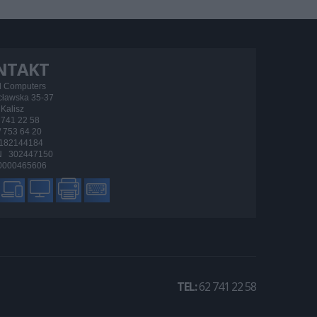
NTAKT
d Computers
ocławska 35-37
Kalisz
/ 741 22 58
 / 753 64 20
182144184
 302447150
000465606
TEL:
62 741 22 58