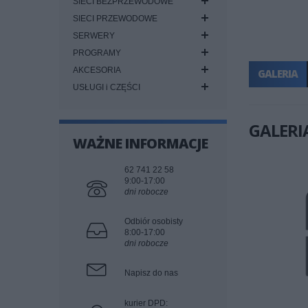
SIECI BEZPRZEWODOWE
SIECI PRZEWODOWE
SERWERY
PROGRAMY
AKCESORIA
GALERIA
USŁUGI i CZĘŚCI
GALERI
WAŻNE INFORMACJE
62 741 22 58
9:00-17:00
dni robocze
Odbiór osobisty
8:00-17:00
dni robocze
Napisz do nas
kurier DPD: