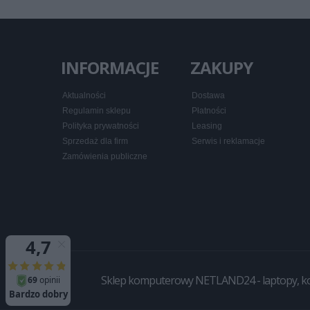
INFORMACJE
ZAKUPY
Aktualności
Dostawa
Regulamin sklepu
Płatności
Polityka prywatności
Leasing
Sprzedaż dla firm
Serwis i reklamacje
Zamówienia publiczne
Sklep komputerowy NETLAND24 - laptopy, komp