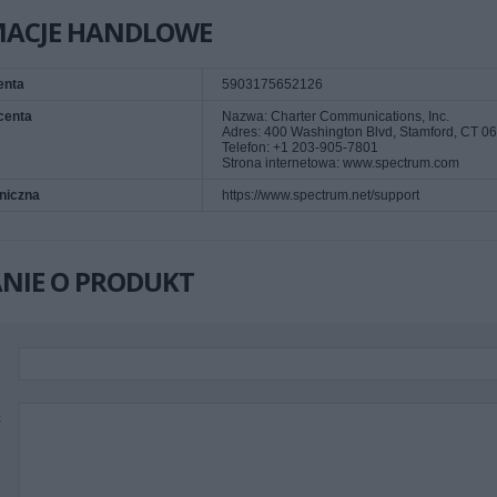
MACJE HANDLOWE
enta
5903175652126
centa
Nazwa: Charter Communications, Inc.
Adres: 400 Washington Blvd, Stamford, CT 0
Telefon: +1 203-905-7801
Strona internetowa: www.spectrum.com
niczna
https://www.spectrum.net/support
NIE O PRODUKT
ć