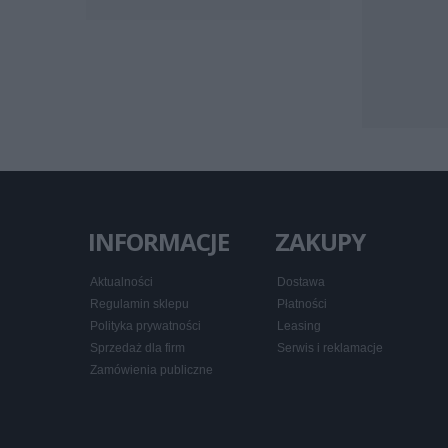
INFORMACJE
ZAKUPY
Aktualności
Dostawa
Regulamin sklepu
Płatności
Polityka prywatności
Leasing
Sprzedaż dla firm
Serwis i reklamacje
Zamówienia publiczne