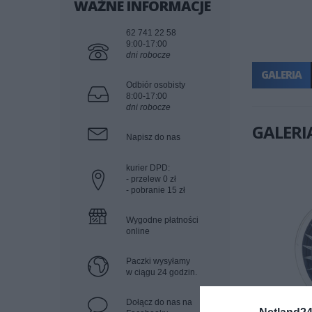
WAŻNE INFORMACJE
62 741 22 58
9:00-17:00
dni robocze
GALERIA
Odbiór osobisty
8:00-17:00
dni robocze
GALERI
Napisz do nas
kurier DPD:
- przelew 0 zł
- pobranie 15 zł
Wygodne płatności
online
Paczki wysyłamy
w ciągu 24 godzin.
Dołącz do nas na