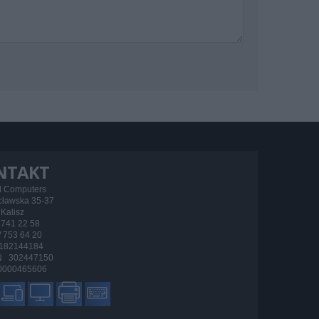
NTAKT
d Computers
ocławska 35-37
Kalisz
/ 741 22 58
 / 753 64 20
182144184
 302447150
000465606