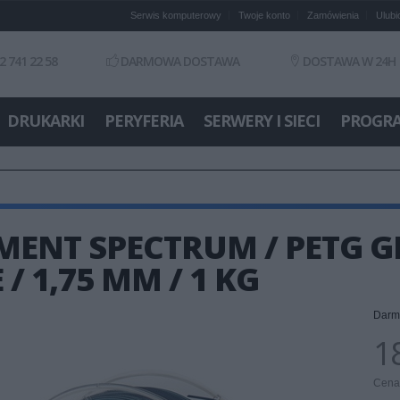
Serwis komputerowy
Twoje konto
Zamówienia
Ulubi
2 741 22 58
DARMOWA DOSTAWA
DOSTAWA W 24H
DRUKARKI
PERYFERIA
SERWERY I SIECI
PROGR
MENT SPECTRUM / PETG G
 / 1,75 MM / 1 KG
Darm
18
Cena 