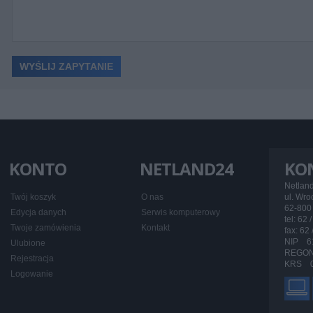
KONTO
NETLAND24
KO
Netlan
Twój koszyk
O nas
ul. Wr
62-800 
Edycja danych
Serwis komputerowy
tel: 62 
Twoje zamówienia
Kontakt
fax: 62
NIP 6
Ulubione
REGON
Rejestracja
KRS 0
Logowanie