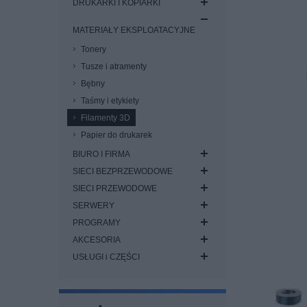
DRUKARKI I KOPIARKI
MATERIAŁY EKSPLOATACYJNE
Tonery
Tusze i atramenty
Bębny
Taśmy i etykiety
Filamenty 3D
Papier do drukarek
BIURO I FIRMA
SIECI BEZPRZEWODOWE
SIECI PRZEWODOWE
SERWERY
PROGRAMY
AKCESORIA
USŁUGI i CZĘŚCI