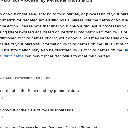
 -
Do Not Process My Personal Information
to opt-out of the sale, sharing to third parties, or processing of your per
formation for targeted advertising by us, please use the below opt-out s
r selection. Please note that after your opt-out request is processed y
eing interest-based ads based on personal information utilized by us or
IKACJA
disclosed to third parties prior to your opt-out. You may separately opt-
losure of your personal information by third parties on the IAB’s list of
. This information may also be disclosed by us to third parties on the
IA
Participants
that may further disclose it to other third parties.
um PET-G Glitter - Specyfikacja
Spectrum Filaments
5903175652126
l Data Processing Opt Outs
PET-G Glitter
o opt-out of the Sharing of my personal data.
Niebieski
In
trum
Stardust Blue
lamentu
1.75mm
o opt-out of the Sale of my Personal Data.
In
 wymiarowa
± 0.03mm
fy your spool"
TAK
to opt-out of processing my Personal Data for Targeted