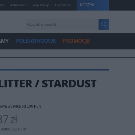
KOSZYK
one
Aktualności
Rejestracja
Logowanie
AMY
POLEASINGOWE
PROMOCJE
LITTER / STARDUST
owa wysyłka od 100 PLN
7 zł
netto: 152,03 zł