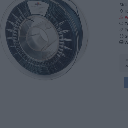
SKU
Il
Pr
Z
Pr
Gw
W
P
z