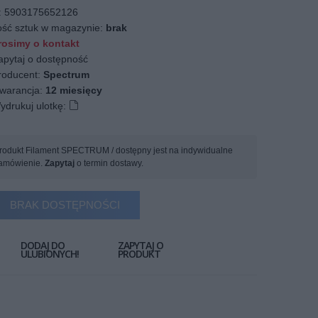
:
5903175652126
ość sztuk w magazynie:
brak
osimy o kontakt
apytaj o dostępność
oducent:
Spectrum
arancja:
12 miesięcy
ydrukuj ulotkę:
rodukt Filament SPECTRUM / dostępny jest na indywidualne
amówienie.
Zapytaj
o termin dostawy.
BRAK DOSTĘPNOŚCI
DODAJ DO
ZAPYTAJ O
ULUBIONYCH!
PRODUKT