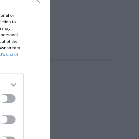
sonal or
ection to
ou may
 personal
out of the
 downstream
B’s List of