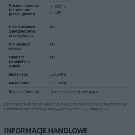
Rekomendowana
220 °C
temperatura
190
pracy - głowica
Podciśnieniowe
Tak
zabezpieczenie
przed wilgocią
Pochłaniacz
Tak
wilgoci
Filament
Tak
nawinięty na
szpulę
Masa netto
500.000 g
Masa brutto
800.000 g
Więcej informacji
spectrumfilaments.com [LINK]
Deklarowana waga jest wagą minimalną i może różnić się w zależności od
konfiguracji oraz zmian występujących w procesie produkcyjnym.
INFORMACJE HANDLOWE