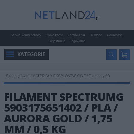
Serwis komputerowy
Twoje konto
Zamówienia
Ulubione
Aktualności
Rejestracja
Logowanie
KATEGORIE
Strona główna
/
MATERIAŁY EKSPLOATACYJNE
/
Filamenty 3D
FILAMENT SPECTRUMG
5903175651402 / PLA /
AURORA GOLD / 1,75
MM / 0,5 KG