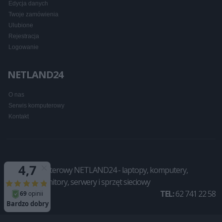
Edycja danych
Twoje zamówienia
Ulubione
Rejestracja
Logowanie
NETLAND24
O nas
Serwis komputerowy
Kontakt
Sklep komputerowy NETLAND24 - laptopy, komputery,
drukarki, monitory, serwery i sprzęt sieciowy
TEL:
62 741 22 58