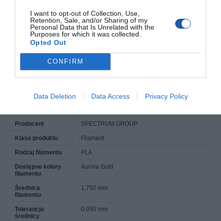
I want to opt-out of Collection, Use,
Retention, Sale, and/or Sharing of my
SPECYFIKACJA
Personal Data that Is Unrelated with the
Purposes for which it was collected.
Opted Out
CONFIRM
Symbol
5903175651402
producenta
Data Deletion
Data Access
Privacy Policy
Nazwa produktu
SPECTRUMG 5903175651402 Filament
SPECTRUM / PLA / AURORA GOLD / 1,75 mm
/ 0,5 kg
Producent
SPECTRUM GROUP
Klasa produktu
Filament
Rodzaj filamentu
PLA
Dostępne kolory
Aurora Gold
filamentu
Średnica
1.750 mm
filamentu
Tolerancja
0.050 mm
średnicy