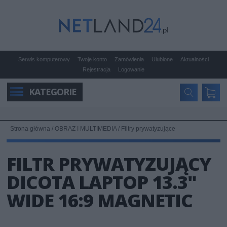
Serwis komputerowy
Twoje konto
Zamówienia
Ulubione
Aktualności
Rejestracja
Logowanie
KATEGORIE
Strona główna
/
OBRAZ I MULTIMEDIA
/
Filtry prywatyzujące
FILTR PRYWATYZUJĄCY
DICOTA LAPTOP 13.3"
WIDE 16:9 MAGNETIC