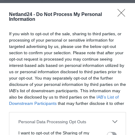
Rodzaj
Filtr prywatności notebooka
produktu:
Netland24 -
Do Not Process My Personal
Tworzywo
PET
Information
produktu:
Szerokość:
29.95 cm
If you wish to opt-out of the sale, sharing to third parties, or
Głębokość:
0.14 cm
processing of your personal or sensitive information for
targeted advertising by us, please use the below opt-out
Wysokość:
18.05 cm
section to confirm your selection. Please note that after your
Waga:
40 g
opt-out request is processed you may continue seeing
interest-based ads based on personal information utilized by
Zgodność
13"
wielkość
us or personal information disclosed to third parties prior to
ekranu
your opt-out. You may separately opt-out of the further
wyświetlacza:
disclosure of your personal information by third parties on the
Kolor:
Czarny
IAB’s list of downstream participants. This information may
Filtr Wyświetlacza
also be disclosed by us to third parties on the
IAB’s List of
Downstream Participants
that may further disclose it to other
Ochrona
2-way
Prywatności:
third parties.
Typ Montażu:
Magnetic
Personal Data Processing Opt Outs
Współczynnik
16:9
kształtu:
I want to opt-out of the Sharing of my