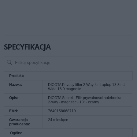
SPECYFIKACJA
Produkt:
Nazwa:
DICOTA Privacy filter 2 Way for Laptop 13.3inch
Wide 16:9 magnetic
Opis:
DICOTA Secret - Filtr prywatności notebooka -
2-way - magnetic - 13" - czarny
EAN:
7640158668719
Gwarancja
24 miesiące
producenta:
Ogólne