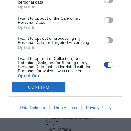
personal data.
Odporne na
Tak
Opted In
zadrapania:
Różne
I want to opt-out of the Sale of my
Personal Data.
Cechy:
Odporność na odciski palców
Opted In
Gwarancja producenta
I want to opt-out of processing my
Obsługa i
Gwarancja ograniczona - 2 lata
Personal Data for Targeted Advertising.
wsparcie:
Opted In
Deklarowana waga jest wagą minimalną i może różnić się w zależności od
I want to opt-out of Collection, Use,
konfiguracji oraz zmian występujących w procesie produkcyjnym.
Retention, Sale, and/or Sharing of my
Personal Data that Is Unrelated with the
Purposes for which it was collected.
Opted Out
INFORMACJE HANDLOWE
CONFIRM
Kod producenta
D31693
Dane
Adres:
Data Deletion
Data Access
Privacy Policy
producenta
DICOTA GmbH
Pleidelsheimer Strasse 15
74321 Bietigheim-Bissingen
Niemcy
Telefon:
+49 7142 789 0