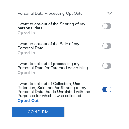
third parties.
Typ:
Modem DSL
Personal Data Processing Opt Outs
Protokół
ADSL, ADSL2, ADSL2+
sygnalizacji
cyfrowej:
I want to opt-out of the Sharing of my
personal data.
Rozszerzenie / połączenie
Opted In
Interfejsy:
WAN: 1 x ADSL2+ - RJ-11
I want to opt-out of the Sale of my
LAN: 3 x 10Base-T/100Base-TX - RJ-45
Personal Data.
Antena
Opted In
Ilość anten:
2
I want to opt-out of processing my
Personal Data for Targeted Advertising.
Kierunkowość:
Antena dookólna
Opted In
Poziom
3 dBi
uzyskany:
I want to opt-out of Collection, Use,
Retention, Sale, and/or Sharing of my
Zasilanie
Personal Data that Is Unrelated with the
Purposes for which it was collected.
Zasilacz:
Adapter mocy zewnętrznej
Opted Out
Różne
CONFIRM
Dołączone
2 x kabel telefoniczny
przewody:
Wymiary i waga