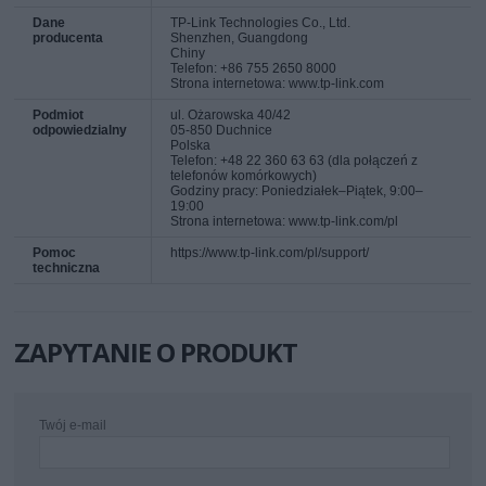
Dane
TP-Link Technologies Co., Ltd.
producenta
Shenzhen, Guangdong
Chiny
Telefon: +86 755 2650 8000
Strona internetowa: www.tp-link.com
Podmiot
ul. Ożarowska 40/42
odpowiedzialny
05-850 Duchnice
Polska
Telefon: +48 22 360 63 63 (dla połączeń z
telefonów komórkowych)
Godziny pracy: Poniedziałek–Piątek, 9:00–
19:00
Strona internetowa: www.tp-link.com/pl
Pomoc
https://www.tp-link.com/pl/support/
techniczna
ZAPYTANIE O PRODUKT
Twój e-mail