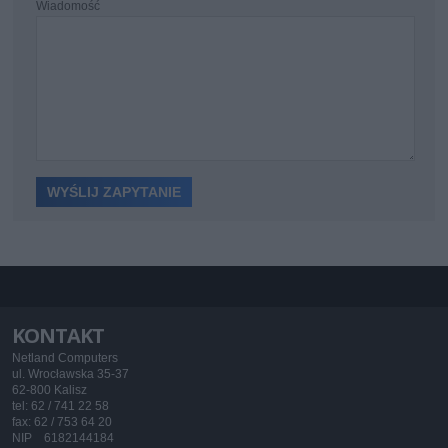
Wiadomość
KONTAKT
Netland Computers
ul. Wrocławska 35-37
62-800 Kalisz
tel: 62 / 741 22 58
fax: 62 / 753 64 20
NIP 6182144184