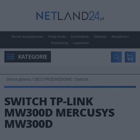
Serwis komputerowy
Twoje konto
Zamówienia
Ulubione
Aktualności
Rejestracja
Logowanie
KATEGORIE
Strona główna
/
SIECI PRZEWODOWE
/
Switche
SWITCH TP-LINK
MW300D MERCUSYS
MW300D