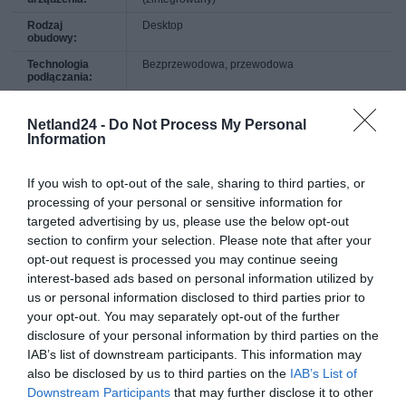
Rodzaj
Desktop
obudowy:
Technologia
Bezprzewodowa, przewodowa
podłączania:
Protokół
Ethernet, Fast Ethernet, IEEE 802.11b, IEEE
komunkacyjny
802.11g, IEEE 802.11n
Netland24 -
Do Not Process My Personal
danych:
Information
Pasmo
2,4 GHz
częstotliwości:
If you wish to opt-out of the sale, sharing to third parties, or
Szybkość
300 Mbps
processing of your personal or sensitive information for
transmisji
danych:
targeted advertising by us, please use the below opt-out
section to confirm your selection. Please note that after your
Protokół
DHCP
warstwy Sieci /
opt-out request is processed you may continue seeing
Transportu:
interest-based ads based on personal information utilized by
us or personal information disclosed to third parties prior to
Algorytm
WPA-PSK, WPA2-PSK
kodowania:
your opt-out. You may separately opt-out of the further
disclosure of your personal information by third parties on the
Cechy:
Serwer DHCP, reset button, przycisk WPS
IAB’s list of downstream participants. This information may
Zgodność z
IEEE 802.11b, IEEE 802.11g, IEEE 802.11n
also be disclosed by us to third parties on the
IAB’s List of
normami:
Downstream Participants
that may further disclose it to other
Komunikacja