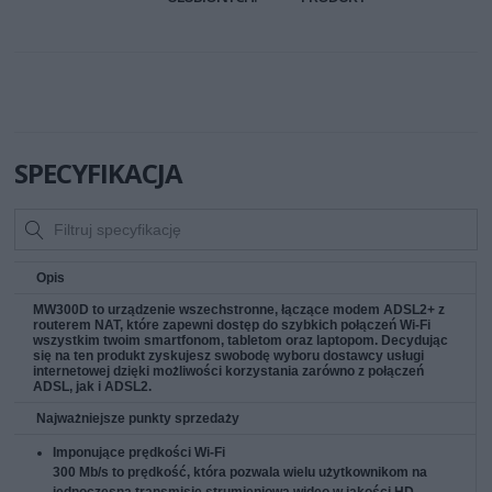
SPECYFIKACJA
Opis
MW300D to urządzenie wszechstronne, łączące modem ADSL2+ z
routerem NAT, które zapewni dostęp do szybkich połączeń Wi-Fi
wszystkim twoim smartfonom, tabletom oraz laptopom. Decydując
się na ten produkt zyskujesz swobodę wyboru dostawcy usługi
internetowej dzięki możliwości korzystania zarówno z połączeń
ADSL, jak i ADSL2.
Najważniejsze punkty sprzedaży
Imponujące prędkości Wi-Fi
300 Mb/s to prędkość, która pozwala wielu użytkownikom na
jednoczesną transmisję strumieniową wideo w jakości HD.