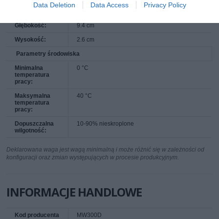
Data Deletion
Data Access
Privacy Policy
Szerokość:
11.4 cm
Głębokość:
9.4 cm
Wysokość:
2.6 cm
Parametry środowiska
Minimalna
0 °C
temperatura
pracy:
Maksymalna
40 °C
temperatura
pracy:
Dopuszczalna
10-90% nieskroplone
wilgotność:
Deklarowana waga jest wagą minimalną i może różnić się w zależności od
konfiguracji oraz zmian występujących w procesie produkcyjnym.
INFORMACJE HANDLOWE
Kod producenta
MW300D