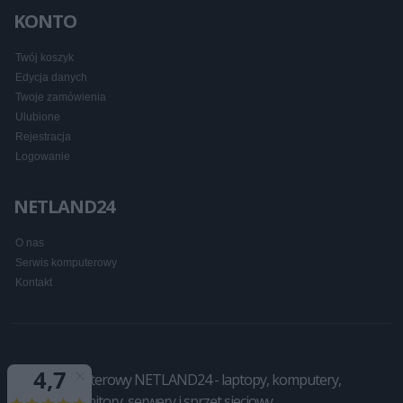
KONTO
Twój koszyk
Edycja danych
Twoje zamówienia
Ulubione
Rejestracja
Logowanie
NETLAND24
O nas
Serwis komputerowy
Kontakt
Sklep komputerowy NETLAND24 - laptopy, komputery,
drukarki, monitory, serwery i sprzęt sieciowy