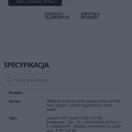
WEŹ LEASING TERAZ
DODAJ DO
ZAPYTAJ O
ULUBIONYCH!
PRODUKT
SPECYFIKACJA
Produkt:
Nazwa:
UBIQUITI USW-16-POE Ubiquiti USW-16-POE
Gen2 16port + 2xSFP Gigabit PoE+ UniFi
switch
Opis:
Ubiquiti UniFi Switch USW-16-POE -
Przełącznik - Tak - 16 x 10/100/1000 (8 PoE+) +
2 x Gigabit SFP - desktop, montowany w szafie
rack - PoE+ (42 W)