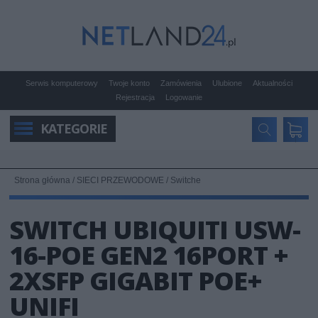
Serwis komputerowy
Twoje konto
Zamówienia
Ulubione
Aktualności
Rejestracja
Logowanie
KATEGORIE
Strona główna
/
SIECI PRZEWODOWE
/
Switche
SWITCH UBIQUITI USW-
16-POE GEN2 16PORT +
2XSFP GIGABIT POE+
UNIFI