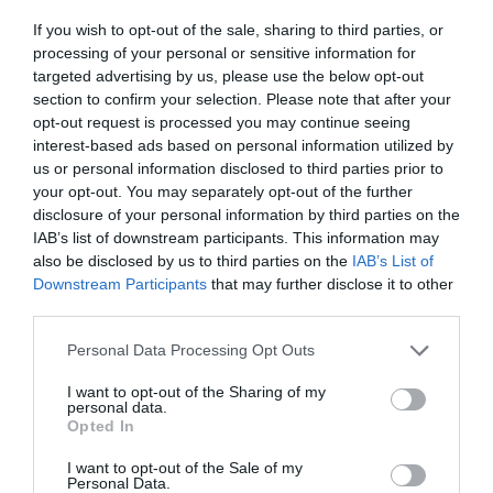
uplink (auto MDI/MDI-X), dublowanie portów,
głęboka analiza pakietów Deep Packet
If you wish to opt-out of the sale, sharing to third parties, or
Inspection (DPI), obsługa Jumbo Frames, bez
processing of your personal or sensitive information for
chłodzenia, Dynamic VLAN Support (GVRP),
12KV ESD Protector, Storm Control, tryb
targeted advertising by us, please use the below opt-out
agregacji
section to confirm your selection. Please note that after your
Zgodność z
IEEE 802.3af, IEEE 802.3at, IEEE 802.11x
opt-out request is processed you may continue seeing
normami:
interest-based ads based on personal information utilized by
Wskaźniki
Status, PoE, link/activity,
us or personal information disclosed to third parties prior to
statusu:
łącze/aktywność/prędkość
your opt-out. You may separately opt-out of the further
Rozszerzenie / połączenie
disclosure of your personal information by third parties on the
IAB’s list of downstream participants. This information may
Interfejsy:
8 x 1000Base-T RJ-45 PoE+ - 32 W
8 x 1000Base-T RJ-45
also be disclosed by us to third parties on the
IAB’s List of
2 x Gigabit LAN SFP
Downstream Participants
that may further disclose it to other
1 x zarządzanie
third parties.
Zasilanie
Personal Data Processing Opt Outs
Zasilacz:
Adapter mocy wewnętrznej
Moc wyjściowa:
60 wat
I want to opt-out of the Sharing of my
personal data.
Wymagane
AC 120/230 V (50/60 Hz)
Opted In
napięcie:
Zużycie energii
18 wat
I want to opt-out of the Sale of my
w trybie
Personal Data.