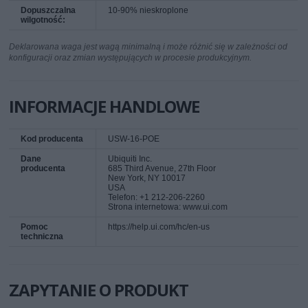
Dopuszczalna
10-90% nieskroplone
wilgotność:
Deklarowana waga jest wagą minimalną i może różnić się w zależności od
konfiguracji oraz zmian występujących w procesie produkcyjnym.
INFORMACJE HANDLOWE
Kod producenta
USW-16-POE
Dane
Ubiquiti Inc.
producenta
685 Third Avenue, 27th Floor
New York, NY 10017
USA
Telefon: +1 212-206-2260
Strona internetowa: www.ui.com
Pomoc
https://help.ui.com/hc/en-us
techniczna
ZAPYTANIE O PRODUKT