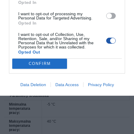
aktywności:
Opted In
Różne
I want to opt-out of processing my
Personal Data for Targeted Advertising.
Zgodność z
IC, FCC, ETSI 300 019-1-4
normami:
Opted In
Wymiary i waga
I want to opt-out of Collection, Use,
Retention, Sale, and/or Sharing of my
Szerokość:
44.24 cm
Personal Data that Is Unrelated with the
Purposes for which it was collected.
Głębokość:
20 cm
Opted Out
Wysokość:
4.37 cm
CONFIRM
Waga:
2.8 kg
Gwarancja producenta
Obsługa i
Gwarancja ograniczona - 1 rok
Data Deletion
Data Access
Privacy Policy
wsparcie:
Parametry środowiska
Minimalna
-5 °C
temperatura
pracy:
Maksymalna
40 °C
temperatura
pracy: