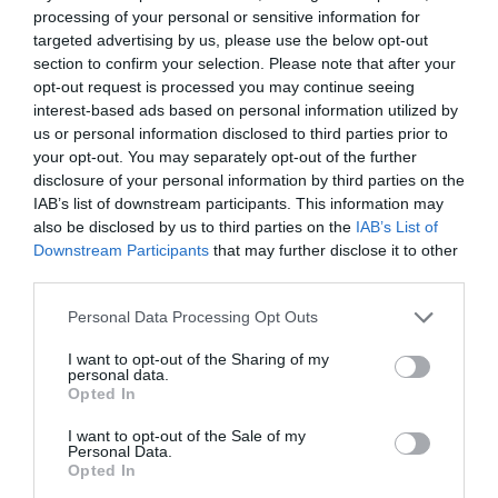
Zgodność z
IEEE 802.3, IEEE 802.3u, IEEE 802.3z, IEEE
processing of your personal or sensitive information for
normami:
802.3ab, IEEE 802.1p, IEEE 802.3af, IEEE
802.3x, IEEE 802.3at, IEEE 802.3az
targeted advertising by us, please use the below opt-out
section to confirm your selection. Please note that after your
Wskaźniki
Zasilanie, PoE, link/activity
statusu:
opt-out request is processed you may continue seeing
interest-based ads based on personal information utilized by
Rozszerzenie / połączenie
us or personal information disclosed to third parties prior to
Interfejsy:
8 x Gigabit LAN RJ-45 PoE+
your opt-out. You may separately opt-out of the further
1 x Gigabit LAN RJ-45/SFP uplink
disclosure of your personal information by third parties on the
Zasilanie
IAB’s list of downstream participants. This information may
Zasilacz:
Adapter mocy wewnętrznej
also be disclosed by us to third parties on the
IAB’s List of
Downstream Participants
that may further disclose it to other
Wymagane
AC 120/230 V (50/60 Hz)
third parties.
napięcie:
Różne
Personal Data Processing Opt Outs
Akcesoria w
Zestaw do montażu ściennego
zestawie:
I want to opt-out of the Sharing of my
personal data.
Zestaw do
Dołączony
Opted In
montowania w
stojaku:
I want to opt-out of the Sale of my
MTBF:
394,567 godziny
Personal Data.
Opted In
Zgodność z
EMC, FCC, RoHS, BSMI CNS 13438, C-Tick
normami:
Class A, LVD, CNS 14336-1, EN 62368-1