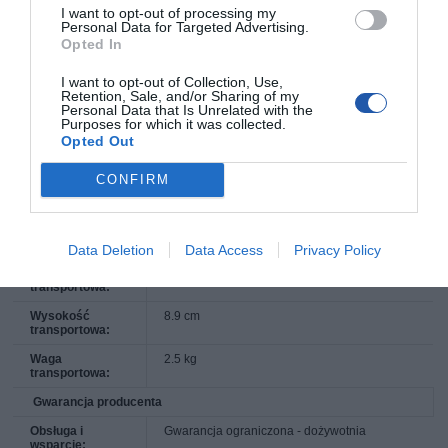
I want to opt-out of processing my
Personal Data for Targeted Advertising.
Lokalizacja:
Europa
Opted In
Wymiary i waga
I want to opt-out of Collection, Use,
Szerokość:
26.7 cm
Retention, Sale, and/or Sharing of my
Personal Data that Is Unrelated with the
Głębokość:
16.2 cm
Purposes for which it was collected.
Opted Out
Wysokość:
4.4 cm
Waga:
1.65 kg
CONFIRM
Wielkość i waga (ładunek)
Szerokość
33.7 cm
transportowa:
Data Deletion
Data Access
Privacy Policy
Głębokość
22.5 cm
transportowa:
Wysokość
8.9 cm
transportowa:
Waga
2.5 kg
transportowa:
Gwarancja producenta
Obsługa i
Gwarancja ograniczona - dożywotnia
wsparcie: