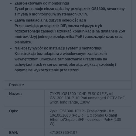
Zaprojektowany do monitoringu
Zyxel prezentuje niezarządzalny przełącznik GS1300, stworzony
z myślą o monitoringu w systemach CCTV.
Łatwa instalacja na dużych odległościach
Przestawiając przełącznik DIP, można włączyć tryb
rozszerzonego zasięgu i uzyskać komunikację na dystansie 250
metrów. Użyj jednego przełącznika PoE i zaoszczędź czas oraz
pieniądze.
Najlepszy wybór do instalacji systemu monitoringu
Konstrukcja bez adaptera z wbudowanym zasilaczem
wewnętrznym umożliwia zamontowanie urządzenia na
uchwytach rack w serwerowni, oferując większą swobodę i
optymalne wykorzystanie przestrzeni.
Produkt:
Nazwa:
ZYXEL GS1300-10HP-EU0101F Zyxel
GS1300-10HP, 10 Port unmanged CCTV PoE
witch, long range, 130W
Opis:
Zyxel GS1300-10HP - Przełącznik - 8 x
10/100/1000 (PoE+) + 1 x combo Gigabit
Ethernet/Gigabit SFP - desktop - PoE+ (130
W)
EAN:
4718937604197