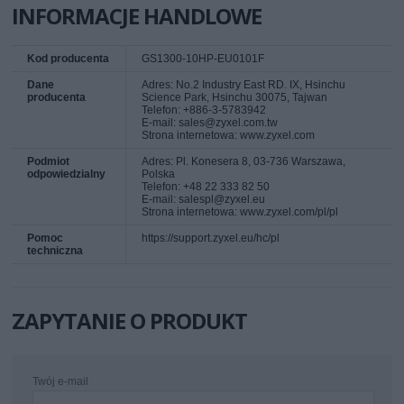
INFORMACJE HANDLOWE
Kod producenta
GS1300-10HP-EU0101F
Dane
Adres: No.2 Industry East RD. IX, Hsinchu
producenta
Science Park, Hsinchu 30075, Tajwan
Telefon: +886-3-5783942
E-mail: sales@zyxel.com.tw
Strona internetowa: www.zyxel.com
Podmiot
Adres: Pl. Konesera 8, 03-736 Warszawa,
odpowiedzialny
Polska
Telefon: +48 22 333 82 50
E-mail: salespl@zyxel.eu
Strona internetowa: www.zyxel.com/pl/pl
Pomoc
https://support.zyxel.eu/hc/pl
techniczna
ZAPYTANIE O PRODUKT
Twój e-mail