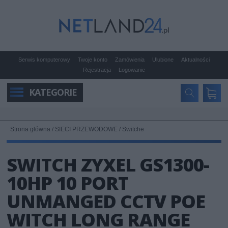
Serwis komputerowy
Twoje konto
Zamówienia
Ulubione
Aktualności
Rejestracja
Logowanie
KATEGORIE
Strona główna
/
SIECI PRZEWODOWE
/
Switche
SWITCH ZYXEL GS1300-
10HP 10 PORT
UNMANGED CCTV POE
WITCH LONG RANGE