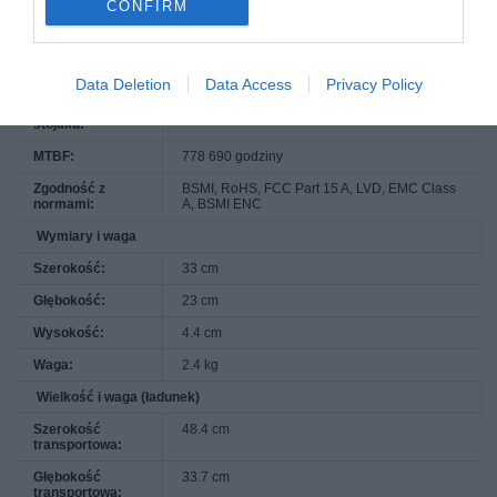
CONFIRM
trybie
aktywności:
Różne
Data Deletion
Data Access
Privacy Policy
Zestaw do
Dołączony
montowania w
stojaku:
MTBF:
778 690 godziny
Zgodność z
BSMI, RoHS, FCC Part 15 A, LVD, EMC Class
normami:
A, BSMI ENC
Wymiary i waga
Szerokość:
33 cm
Głębokość:
23 cm
Wysokość:
4.4 cm
Waga:
2.4 kg
Wielkość i waga (ładunek)
Szerokość
48.4 cm
transportowa:
Głębokość
33.7 cm
transportowa: