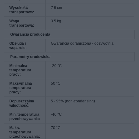
Wysokość
7.9 cm
transportowa:
Waga
3.5 kg
transportowa:
Gwarancja producenta
Obsługa i
Gwarancja ograniczona - dożywotnia
wsparcie:
Parametry środowiska
Minimalna
-20 °C
temperatura
pracy:
Maksymalna
50 °C
temperatura
pracy:
Dopuszczalna
5 - 95% (non-condensing)
wilgotność:
Min. temperatura
-40 °C
przechowywania:
Maks.
70 °C
temperatura
przechowywania: