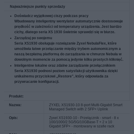
Najważniejsze punkty sprzedaży
Doświadcz wyjątkowej ciszy podczas pracy
Wbudowany inteligentny wentylator automatycznie dostosowuje
prędkość w zależności od temperatury urządzenia. Jest bardzo
cichy, dlatego seria XS 1930 świetnie sprawdzi się w biurze.
Zarządzaj po swojemu
Seria XS1930 obsługuje rozwiązanie Zyxel NebulaFlex, które
umożliwia łatwe przełączanie między trybem autonomicznym a
naszą bezpłatną platformą do zarządzania w chmurze Nebula w
dowolnym momencie za pomocą jedynie kilku prostych kliknięć.
Inteligentne lokalne oraz zdalne zarządzanie przełącznikiem
Seria XS1930 podnosi poziom satysfakcji użytkownika dzięki
unikalnemu przyciskowi „Restore", który odpowiada za
przywracanie konfiguracji.
Produkt:
Nazwa:
ZYXEL XS1930-10 8-port Multi-Gigabit Smart
Managed Switch with 2 SFP+ Uplink
Opis:
Zyxel XS1930-10 - Przełącznik - smart - 8 x
100/1000/2.5G/5G/10GBase-T + 2 x 10
Gigabit SFP+ - montowany w szafie rack