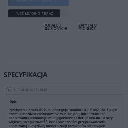
WEŹ LEASING TERAZ
DODAJ DO
ZAPYTAJ O
ULUBIONYCH!
PRODUKT
SPECYFIKACJA
Opis
Przełącznik z serii XS1930 obsługuje standard IEEE 802.3bz. Dzięki
czemu umożliwia zastosowanie w istniejącej infrastrukturze
okablowania technologii multigigabitowej. Oferuje ona do 10 razy
większą przepustowość, bez konieczności przeprowadzania
kosztownej i uciążliwej modernizacji przewodów sieciowych.