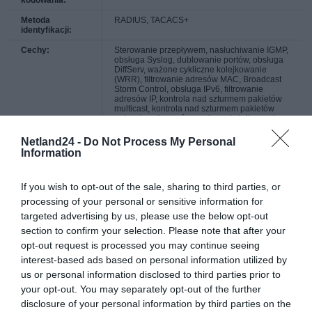
Metoda
RADIUS, TACACS+
identyfikacji:
Cechy:
Sterowanie przepływem, nasłuchiwanie IGMP,
obsługa Syslog, dublowanie portów, obsługa
DiffServ, ważone cykliczne kolejkowanie
(WRR), filtrowanie adresów MAC, Broadcast
Storm Control, obsługa IPv6, filtrowanie
adresów IP, kontrola nad szturmem pakietów
multicast, kontrola nad szturmem pakietów
unicast, ważone równomierne kolejkowanie
(WFQ), technologia ZyXEL iStacking, obsługa
protokołu Spanning Tree (STP), obsługa
Netland24 -
Do Not Process My Personal
protokołu Rapid Spanning Tree (RSTP),
Information
obsługa protokołu Multiple Spanning Tree
Protocol (MSTP), nasłuchiwanie DHCP,
obsługa list dostępu (ACL), Quality of Service
If you wish to opt-out of the sale, sharing to third parties, or
(QoS), MLD snooping, obsługuje LLDP,
przekaźnik DHCP, Link Aggregation Control
processing of your personal or sensitive information for
Protocol (LACP), Port Security, serwer NTP,
targeted advertising by us, please use the below opt-out
wiązanie IP-MAC, pułapka SNMP, klient
DHCP, Energy Efficient Ethernet, Multicast
section to confirm your selection. Please note that after your
VLAN Registration (MVR), Dynamic VLAN
opt-out request is processed you may continue seeing
Support (GVRP), podwójne obrazy
oprogramowania, Strict Priority Queuing
interest-based ads based on personal information utilized by
(SPQ), Neighbor Discovery Protocol (NDP),
us or personal information disclosed to third parties prior to
bufor pakietu 2MB, zapobieganie
powstawaniu pętli, izolacja portów, Class of
your opt-out. You may separately opt-out of the further
Service (CoS), znaczniki VLAN, IGMP proxy,
disclosure of your personal information by third parties on the
ErrDisable Recovery, ZyXEL One Network