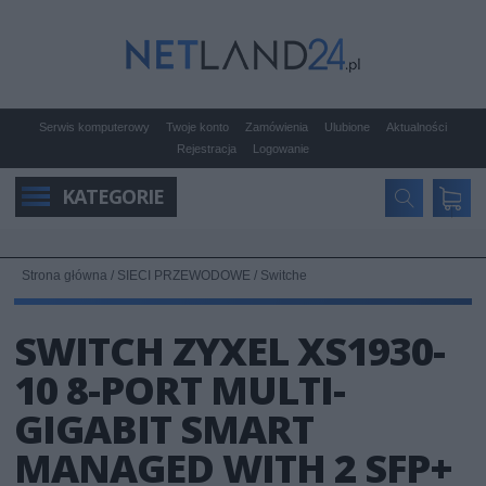
Serwis komputerowy
Twoje konto
Zamówienia
Ulubione
Aktualności
Rejestracja
Logowanie
KATEGORIE
Strona główna
/
SIECI PRZEWODOWE
/
Switche
SWITCH ZYXEL XS1930-
10 8-PORT MULTI-
GIGABIT SMART
MANAGED WITH 2 SFP+