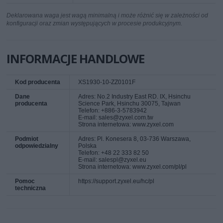
Deklarowana waga jest wagą minimalną i może różnić się w zależności od
konfiguracji oraz zmian występujących w procesie produkcyjnym.
INFORMACJE HANDLOWE
Kod producenta
XS1930-10-ZZ0101F
Dane
Adres: No.2 Industry East RD. IX, Hsinchu
producenta
Science Park, Hsinchu 30075, Tajwan
Telefon: +886-3-5783942
E-mail: sales@zyxel.com.tw
Strona internetowa: www.zyxel.com
Podmiot
Adres: Pl. Konesera 8, 03-736 Warszawa,
odpowiedzialny
Polska
Telefon: +48 22 333 82 50
E-mail: salespl@zyxel.eu
Strona internetowa: www.zyxel.com/pl/pl
Pomoc
https://support.zyxel.eu/hc/pl
techniczna