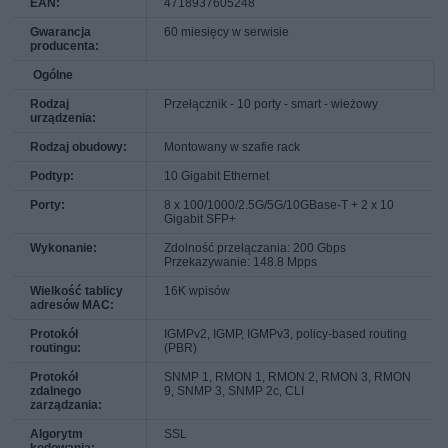
EAN:
4718937605248
Gwarancja
60 miesięcy w serwisie
producenta:
Ogólne
Rodzaj
Przełącznik - 10 porty - smart - wieżowy
urządzenia:
Rodzaj obudowy:
Montowany w szafie rack
Podtyp:
10 Gigabit Ethernet
Porty:
8 x 100/1000/2.5G/5G/10GBase-T + 2 x 10
Gigabit SFP+
Wykonanie:
Zdolność przełączania: 200 Gbps
Przekazywanie: 148.8 Mpps
Wielkość tablicy
16K wpisów
adresów MAC:
Protokół
IGMPv2, IGMP, IGMPv3, policy-based routing
routingu:
(PBR)
Protokół
SNMP 1, RMON 1, RMON 2, RMON 3, RMON
zdalnego
9, SNMP 3, SNMP 2c, CLI
zarządzania:
Algorytm
SSL
kodowania: