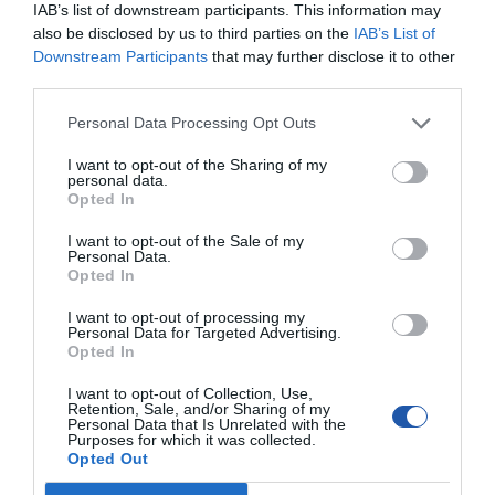
(ZON), filtrowanie IGMP, IGMP throttling,
IAB’s list of downstream participants. This information may
zabezpieczenie procesora centralnego,
also be disclosed by us to third parties on the
IAB’s List of
zabezpieczenie źródła IP, inspekcja ARP,
ograniczenie szybkości na bazie zasad
Downstream Participants
that may further disclose it to other
third parties.
Zgodność z
IEEE 802.3z, IEEE 802.1D, IEEE 802.1Q, IEEE
normami:
802.1p, IEEE 802.3x, IEEE 802.3ad (LACP),
IEEE 802.1w, IEEE 802.1x, IEEE 802.3ae,
Personal Data Processing Opt Outs
IEEE 802.1s, IEEE 802.1ab (LLDP), IEEE
802.3an
I want to opt-out of the Sharing of my
RAM:
256 MB
personal data.
Opted In
Pamięć
32 MB
fleszowa:
I want to opt-out of the Sale of my
Wskaźniki
Zasilanie, system, link/activity
Personal Data.
statusu:
Opted In
Rozszerzenie / połączenie
I want to opt-out of processing my
Personal Data for Targeted Advertising.
Interfejsy:
8 x 100/1000/2.5G/5G/10GBase-T RJ-45
2 x 10GBase-X SFP+
Opted In
Zasilanie
I want to opt-out of Collection, Use,
Retention, Sale, and/or Sharing of my
Zasilacz:
Adapter mocy wewnętrznej
Personal Data that Is Unrelated with the
Purposes for which it was collected.
Wymagane
AC 120/230 V (50/60 Hz)
Opted Out
napięcie:
Zużycie energii w
44.3 wat