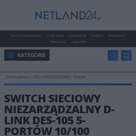
Serwis komputerowy
Twoje konto
Zamówienia
Ulubione
Aktualności
Rejestracja
Logowanie
KATEGORIE
Strona główna
/
SIECI PRZEWODOWE
/
Switche
SWITCH SIECIOWY
NIEZARZĄDZALNY D-
LINK DES-105 5-
PORTÓW 10/100