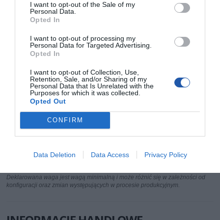
IEEE 802.3az - Energy Efficient Ethernet
standardy
I want to opt-out of the Sale of my
IEEE 802.3 - 10BaseT
Personal Data.
Opted In
IEEE 802.3u - 100BaseTX
IEEE 802.3x - Flow Control
I want to opt-out of processing my
IEEE 802.1p - Priority
Personal Data for Targeted Advertising.
auto MDI/MDI-X
Opted In
I want to opt-out of Collection, Use,
Rozmiar tablicy
2000
Retention, Sale, and/or Sharing of my
adresów MAC
Personal Data that Is Unrelated with the
Purposes for which it was collected.
Warstwa
2
Opted Out
przełączania
Typ obudowy
Desktop
CONFIRM
Wyposażenie
zasilacz 5V DC/1A
standardowe
Informacje do
www.dlink.com [LINK]
Data Deletion
Data Access
Privacy Policy
pobrania
Deklarowana waga jest wagą minimalną i może różnić się w zależności od
konfiguracji oraz zmian występujących w procesie produkcyjnym.
INFORMACJE HANDLOWE