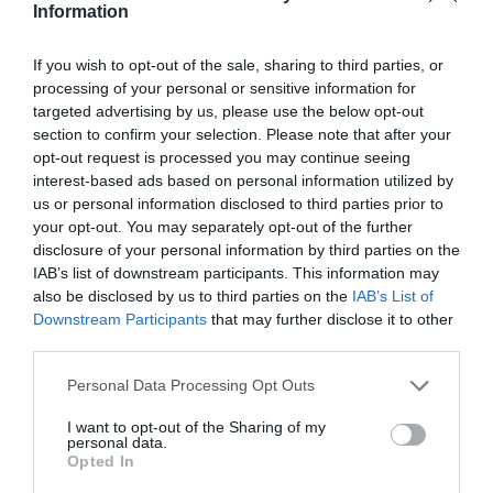
Information
If you wish to opt-out of the sale, sharing to third parties, or
SPECYFIKACJA
processing of your personal or sensitive information for
targeted advertising by us, please use the below opt-out
section to confirm your selection. Please note that after your
opt-out request is processed you may continue seeing
interest-based ads based on personal information utilized by
Symbol
DES-105/E
us or personal information disclosed to third parties prior to
producenta
your opt-out. You may separately opt-out of the further
disclosure of your personal information by third parties on the
Nazwa produktu
DLINK DES-105/E D-Link 5-port 10/100 Metal
Housing Desktop Switch
IAB’s list of downstream participants. This information may
also be disclosed by us to third parties on the
IAB’s List of
Producent
D-LINK
Downstream Participants
that may further disclose it to other
Klasa produktu
SWITCH - przełącznik sieciowy niezarządzalny
third parties.
Architektura
FastEthernet
sieci LAN
Personal Data Processing Opt Outs
Liczba portów
5 szt.
10/100BaseTX
I want to opt-out of the Sharing of my
(RJ45)
personal data.
Opted In
Obsługiwane
IEEE 802.1p - Priority
protokoły i