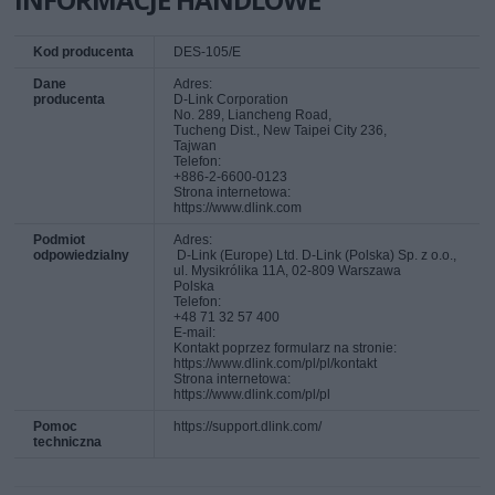
Kod producenta
DES-105/E
Dane
Adres:
producenta
D-Link Corporation
No. 289, Liancheng Road,
Tucheng Dist., New Taipei City 236,
Tajwan
Telefon:
+886-2-6600-0123
Strona internetowa:
https://www.dlink.com
Podmiot
Adres:
odpowiedzialny
D‑Link (Europe) Ltd. D-Link (Polska) Sp. z o.o.,
ul. Mysikrólika 11A, 02-809 Warszawa
Polska
Telefon:
+48 71 32 57 400
E-mail:
Kontakt poprzez formularz na stronie:
https://www.dlink.com/pl/pl/kontakt
Strona internetowa:
https://www.dlink.com/pl/pl
Pomoc
https://support.dlink.com/
techniczna