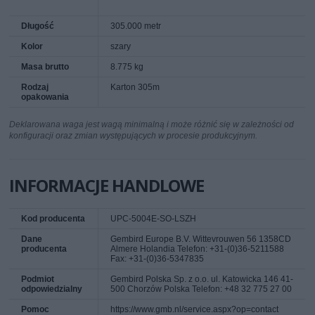
Długość
305.000 metr
Kolor
szary
Masa brutto
8.775 kg
Rodzaj
Karton 305m
opakowania
Deklarowana waga jest wagą minimalną i może różnić się w zależności od
konfiguracji oraz zmian występujących w procesie produkcyjnym.
INFORMACJE HANDLOWE
Kod producenta
UPC-5004E-SO-LSZH
Dane
Gembird Europe B.V. Wittevrouwen 56 1358CD
producenta
Almere Holandia Telefon: +31-(0)36-5211588
Fax: +31-(0)36-5347835
Podmiot
Gembird Polska Sp. z o.o. ul. Katowicka 146 41-
odpowiedzialny
500 Chorzów Polska Telefon: +48 32 775 27 00
Pomoc
https://www.gmb.nl/service.aspx?op=contact