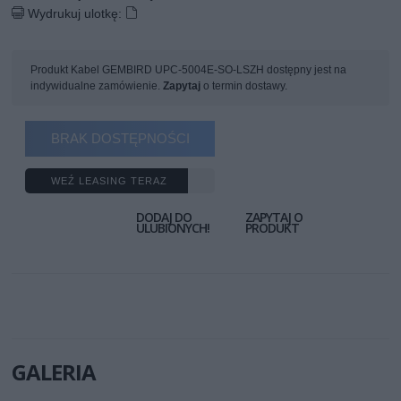
Wydrukuj ulotkę:
Produkt Kabel GEMBIRD UPC-5004E-SO-LSZH dostępny jest na
indywidualne zamówienie.
Zapytaj
o termin dostawy.
BRAK DOSTĘPNOŚCI
WEŹ LEASING TERAZ
DODAJ DO
ZAPYTAJ O
ULUBIONYCH!
PRODUKT
GALERIA