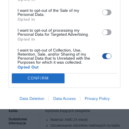
SPECYFIKACJA
I want to opt-out of the Sale of my
Personal Data.
Opted In
I want to opt-out of processing my
Personal Data for Targeted Advertising.
Symbol
UPC-5004E-SO-LSZH
Opted In
producenta
Nazwa produktu
GEMBIRD UPC-5004E-SO-LSZH Gembird
I want to opt-out of Collection, Use,
kabel instalacyjny UTP, kat. 5e, LSZH, drut, CU -
Retention, Sale, and/or Sharing of my
czysta miedź 305m szary
Personal Data that Is Unrelated with the
Purposes for which it was collected.
Producent
GEMBIRD
Opted Out
Klasa produktu
Kabel sieciowy (instalacyjny)
CONFIRM
Typ przewodu
UTP - nieekranowana skrętka 4 parowa
Kategoria
5e
Data Deletion
Data Access
Privacy Policy
Średnica żyły
0.510 mm
Materiał izolacji
LSZH - powłoka nie podtrzymuje palenia, nie
kabla
wydziela trujących związków
Dodatkowe
Materiał: AWG 24 miedź
informacje
Oznakowanie odcinków metrowych na kablu