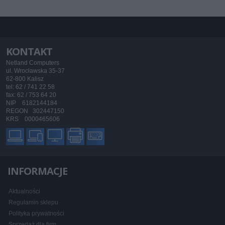
KONTAKT
Netland Computers
ul. Wrocławska 35-37
62-800 Kalisz
tel: 62 / 741 22 58
fax: 62 / 753 64 20
NIP 6182144184
REGON 302447150
KRS 0000465606
INFORMACJE
Aktualności
Regulamin sklepu
Polityka prywatności
Sprzedaż dla firm