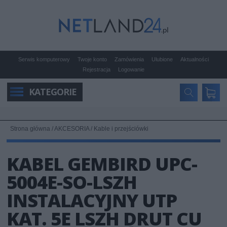
Serwis komputerowy
Twoje konto
Zamówienia
Ulubione
Aktualności
Rejestracja
Logowanie
KATEGORIE
Strona główna
/
AKCESORIA
/
Kable i przejściówki
KABEL GEMBIRD UPC-
5004E-SO-LSZH
INSTALACYJNY UTP
KAT. 5E LSZH DRUT CU