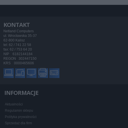
KONTAKT
Netland Computers
ul. Wrocławska 35-37
62-800 Kalisz
tel: 62 / 741 22 58
fax: 62 / 753 64 20
NIP 6182144184
REGON 302447150
KRS 0000465606
INFORMACJE
Aktualności
Regulamin sklepu
Polityka prywatności
Sprzedaż dla firm