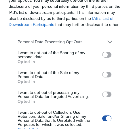
your opt-out. You may separately opt-out of the further
1x męska Jack 3,5mm stereo
disclosure of your personal information by third parties on the
IAB’s list of downstream participants. This information may
Długość kabla
5.000 metr
also be disclosed by us to third parties on the
IAB’s List of
Downstream Participants
that may further disclose it to other
Pozłacane
Tak
końcówki
third parties.
Kolor kabla
Czarny
Personal Data Processing Opt Outs
Deklarowana waga jest wagą minimalną i może różnić się w zależności od
I want to opt-out of the Sharing of my
konfiguracji oraz zmian występujących w procesie produkcyjnym.
personal data.
Opted In
INFORMACJE HANDLOWE
I want to opt-out of the Sale of my
Personal Data.
Opted In
Kod producenta
CCA-404-5M
I want to opt-out of processing my
Dane
Gembird Europe B.V. Wittevrouwen 56 1358CD
Personal Data for Targeted Advertising.
producenta
Almere Holandia Telefon: +31-(0)36-5211588
Opted In
Fax: +31-(0)36-5347835
I want to opt-out of Collection, Use,
Podmiot
Gembird Polska Sp. z o.o. ul. Katowicka 146 41-
Retention, Sale, and/or Sharing of my
odpowiedzialny
500 Chorzów Polska Telefon: +48 32 775 27 00
Personal Data that Is Unrelated with the
Purposes for which it was collected.
Pomoc
https://www.gmb.nl/service.aspx?op=contact
techniczna