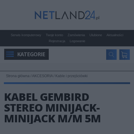
Serwis komputerowy
Twoje konto
Zamówienia
Ulubione
Aktualności
Rejestracja
Logowanie
KATEGORIE
Strona główna
/
AKCESORIA
/
Kable i przejściówki
KABEL GEMBIRD
STEREO MINIJACK-
MINIJACK M/M 5M