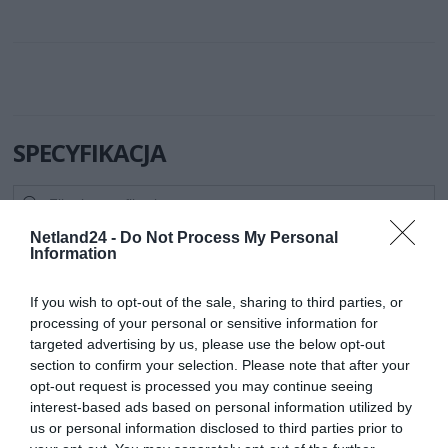
SPECYFIKACJA
Netland24 -
Do Not Process My Personal
Symbol
CCA-404-5M
Information
producenta
Nazwa produktu
GEMBIRD CCA-404-5M Gembird kabel stereo
If you wish to opt-out of the sale, sharing to third parties, or
minijack-minijack M/M 5M
processing of your personal or sensitive information for
Producent
GEMBIRD
targeted advertising by us, please use the below opt-out
Klasa produktu
Kable - SCART|S-
section to confirm your selection. Please note that after your
Video|Toslink|RCA|JACK|XLR
opt-out request is processed you may continue seeing
interest-based ads based on personal information utilized by
Rodzaj kabla
audio
us or personal information disclosed to third parties prior to
Wtyczki Jack
1x męska Jack 3,5mm stereo