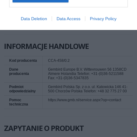
Kolor kabla
Czarny
Data Deletion
Data Access
Privacy Policy
Deklarowana waga jest wagą minimalną i może różnić się w zależności od
konfiguracji oraz zmian występujących w procesie produkcyjnym.
INFORMACJE HANDLOWE
Kod producenta
CCA-458/0.2
Dane
Gembird Europe B.V. Wittevrouwen 56 1358CD
producenta
Almere Holandia Telefon: +31-(0)36-5211588
Fax: +31-(0)36-5347835
Podmiot
Gembird Polska Sp. z o.o. ul. Katowicka 146 41-
odpowiedzialny
500 Chorzów Polska Telefon: +48 32 775 27 00
Pomoc
https://www.gmb.nl/service.aspx?op=contact
techniczna
ZAPYTANIE O PRODUKT