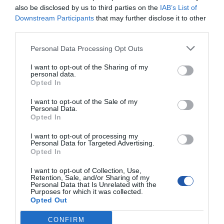
also be disclosed by us to third parties on the
IAB’s List of
Downstream Participants
that may further disclose it to other
SPECYFIKACJA
third parties.
Personal Data Processing Opt Outs
I want to opt-out of the Sharing of my
Symbol
CCA-458/0.2
personal data.
producenta
Opted In
Nazwa produktu
GEMBIRD CCA-458/0.2 Gembird kabel audio
JACK 3,5mm M / 2x RCA (CINCH) M, 0.20M
I want to opt-out of the Sale of my
Personal Data.
Producent
GEMBIRD
Opted In
Klasa produktu
Kable - SCART|S-
Video|Toslink|RCA|JACK|XLR
I want to opt-out of processing my
Personal Data for Targeted Advertising.
Rodzaj kabla
audio
Opted In
Wtyczki RCA
2x męska RCA (cinch)
I want to opt-out of Collection, Use,
(cinch)
Retention, Sale, and/or Sharing of my
Personal Data that Is Unrelated with the
Wtyczki Jack
1x męska Jack 3,5mm stereo
Purposes for which it was collected.
Opted Out
Długość kabla
0.200 metr
Pozłacane
Tak
CONFIRM
końcówki