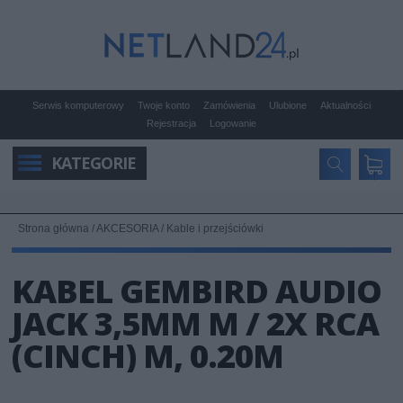
Serwis komputerowy
Twoje konto
Zamówienia
Ulubione
Aktualności
Rejestracja
Logowanie
KATEGORIE
Strona główna
/
AKCESORIA
/
Kable i przejściówki
KABEL GEMBIRD AUDIO
JACK 3,5MM M / 2X RCA
(CINCH) M, 0.20M