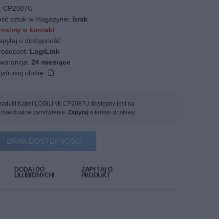
:
CP2087U
ość sztuk w magazynie:
brak
osimy o kontakt
apytaj o dostępność
oducent:
LogiLink
arancja:
24 miesiące
ydrukuj ulotkę:
rodukt Kabel LOGILINK CP2087U dostępny jest na
ndywidualne zamówienie.
Zapytaj
o termin dostawy.
BRAK DOSTĘPNOŚCI
DODAJ DO
ZAPYTAJ O
ULUBIONYCH!
PRODUKT