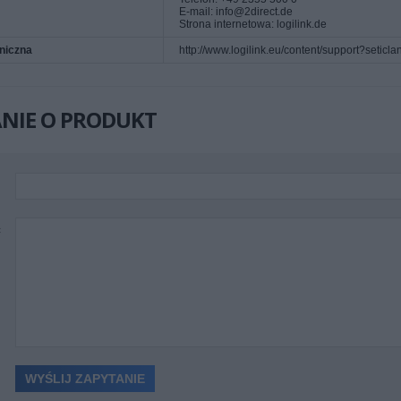
E-mail: info@2direct.de
Strona internetowa: logilink.de
niczna
http://www.logilink.eu/content/support?setic
NIE O PRODUKT
ć