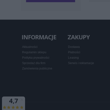
INFORMACJE
ZAKUPY
Aktualności
Dostawa
Regulamin sklepu
Płatności
Polityka prywatności
Leasing
Sprzedaż dla firm
Serwis i reklamacje
Zamówienia publiczne