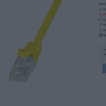
SKU
Il
Pr
Z
Pr
Gw
W
P
i