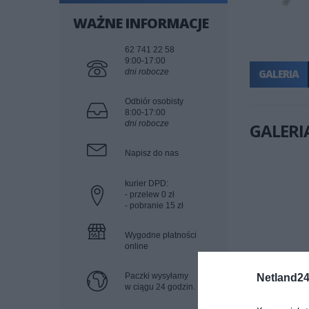
WAŻNE INFORMACJE
62 741 22 58
9:00-17:00
dni robocze
GALERIA
Odbiór osobisty
8:00-17:00
dni robocze
GALERI
Napisz do nas
kurier DPD:
- przelew 0 zł
- pobranie 15 zł
Wygodne płatności
online
Paczki wysyłamy
Netland24
w ciągu 24 godzin.