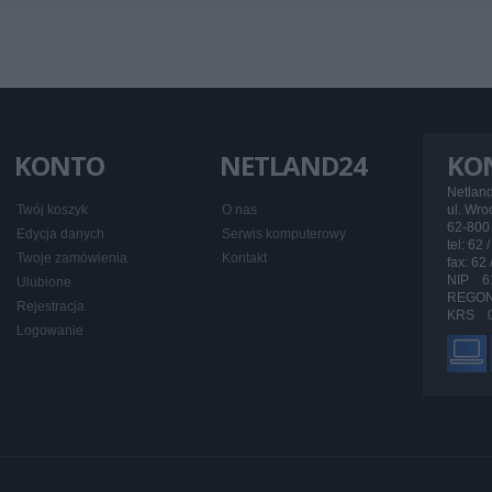
KONTO
NETLAND24
KO
Netlan
Twój koszyk
O nas
ul. Wr
62-800 
Edycja danych
Serwis komputerowy
tel: 62 
Twoje zamówienia
Kontakt
fax: 62
NIP 6
Ulubione
REGON
Rejestracja
KRS 0
Logowanie