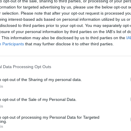
to opt-out of the sale, sharing to third parties, or processing of your per
formation for targeted advertising by us, please use the below opt-out s
r selection. Please note that after your opt-out request is processed y
eing interest-based ads based on personal information utilized by us or
disclosed to third parties prior to your opt-out. You may separately opt-
losure of your personal information by third parties on the IAB’s list of
IKACJA
. This information may also be disclosed by us to third parties on the
IA
Participants
that may further disclose it to other third parties.
ducenta
CP2087U
l Data Processing Opt Outs
uktu
LOGILINK CP2087U LOGILINK Patchcord CAT
o opt-out of the Sharing of my personal data.
LOGILINK
In
ktu
Kabel sieciowy (patchcord)
ania
CAT6
o opt-out of the Sale of my Personal Data.
UTP - nieekranowana skrętka 4 parowa
In
to opt-out of processing my Personal Data for Targeted
7.500 metr
ing.
In
6