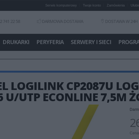
Serwis komputerowy
Twoje konto
Zamówienia
Ulubi
2 741 22 58
DARMOWA DOSTAWA
DOSTAWA W 24H
DRUKARKI
PERYFERIA
SERWERY I SIECI
PROGR
L LOGILINK CP2087U LO
6 U/UTP ECONLINE 7,5M 
Darm
26
Cena 