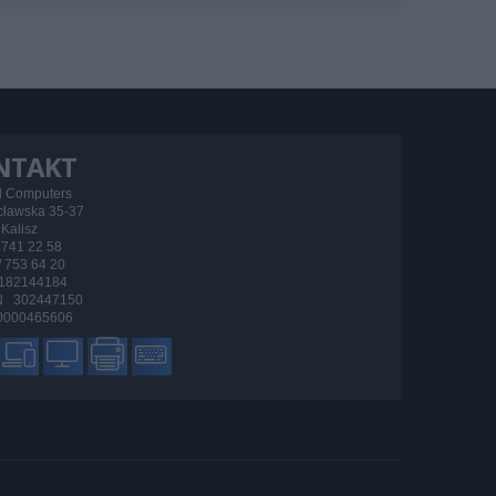
NTAKT
d Computers
ocławska 35-37
Kalisz
/ 741 22 58
 / 753 64 20
182144184
 302447150
000465606