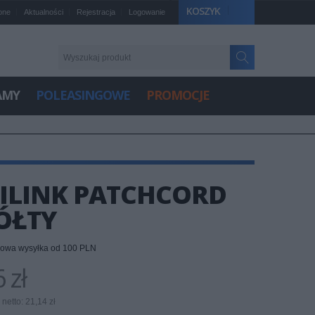
KOSZYK
one
Aktualności
Rejestracja
Logowanie
AMY
POLEASINGOWE
PROMOCJE
GILINK PATCHCORD
ŻÓŁTY
owa wysyłka od 100 PLN
 zł
netto: 21,14 zł