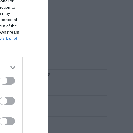
sonal or
ection to
ou may
 personal
out of the
 downstream
B’s List of
 6 U/UTP EconLine 7,5m żółty