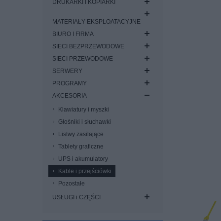
DRUKARKI I KOPIARKI
MATERIAŁY EKSPLOATACYJNE
BIURO I FIRMA
SIECI BEZPRZEWODOWE
SIECI PRZEWODOWE
SERWERY
PROGRAMY
AKCESORIA
Klawiatury i myszki
Głośniki i słuchawki
Listwy zasilające
Tablety graficzne
UPS i akumulatory
Kable i przejściówki
Pozostałe
USŁUGI i CZĘŚCI