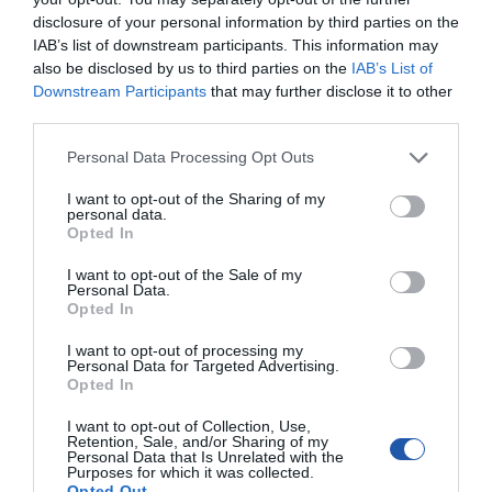
disclosure of your personal information by third parties on the
IAB’s list of downstream participants. This information may
also be disclosed by us to third parties on the
IAB’s List of
Downstream Participants
that may further disclose it to other
third parties.
Personal Data Processing Opt Outs
SPECYFIKACJA
I want to opt-out of the Sharing of my
personal data.
Opted In
I want to opt-out of the Sale of my
Symbol
CC-PPVGA-10-B
Personal Data.
producenta
Opted In
Nazwa produktu
GEMBIRD CC-PPVGA-10-B Gembird kabel
monitorowy HQ SVGA D-sub 15m/15m, ferryt,
I want to opt-out of processing my
ekran 3m czarny
Personal Data for Targeted Advertising.
Opted In
Producent
GEMBIRD
Klasa produktu
Kable - HDMI | DisplayPort | Component | DVI |
I want to opt-out of Collection, Use,
VGA
Retention, Sale, and/or Sharing of my
Personal Data that Is Unrelated with the
Rodzaj kabla
video
Purposes for which it was collected.
Opted Out