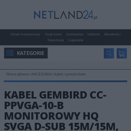
Serwis komputerowy
Twoje konto
Zamówienia
Ulubione
Aktualności
Rejestracja
Logowanie
KATEGORIE
Strona główna
/
AKCESORIA
/
Kable i przejściówki
KABEL GEMBIRD CC-
PPVGA-10-B
MONITOROWY HQ
SVGA D-SUB 15M/15M,