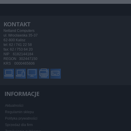
KONTAKT
Netland Computers
ul. Wrocławska 35-37
62-800 Kalisz
tel: 62 / 741 22 58
fax: 62 / 753 64 20
NIP 6182144184
REGON 302447150
KRS 0000465606
INFORMACJE
Aktualności
Regulamin sklepu
Polityka prywatności
Sprzedaż dla firm