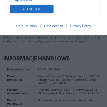
Wtyczki VGA
2x męska VGA (D-Sub 15-pin)
(D-Sub)
CONFIRM
Długość kabla
3.000 metr
Pozłacane
Tak
końcówki
Data Deletion
Data Access
Privacy Policy
Kolor kabla
Czarny
Deklarowana waga jest wagą minimalną i może różnić się w zależności od
konfiguracji oraz zmian występujących w procesie produkcyjnym.
INFORMACJE HANDLOWE
Kod producenta
CC-PPVGA-10-B
Dane
Gembird Europe B.V. Wittevrouwen 56 1358CD
producenta
Almere Holandia Telefon: +31-(0)36-5211588
Fax: +31-(0)36-5347835
Podmiot
Gembird Polska Sp. z o.o. ul. Katowicka 146 41-
odpowiedzialny
500 Chorzów Polska Telefon: +48 32 775 27 00
Pomoc
https://www.gmb.nl/service.aspx?op=contact
techniczna