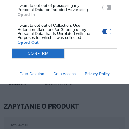
konfiguracji oraz zmian występujących w procesie produkcyjnym.
I want to opt-out of processing my
Personal Data for Targeted Advertising.
Opted In
INFORMACJE HANDLOWE
I want to opt-out of Collection, Use,
Retention, Sale, and/or Sharing of my
Personal Data that Is Unrelated with the
Kod producenta
CQ4113S
Purposes for which it was collected.
Opted Out
Dane
LogiLink
producenta
2direct GmbH
Langenstück 5
CONFIRM
58579 Schalksmühle
Niemcy
Telefon: +49 2355 500 0
E-mail: info@2direct.de
Strona internetowa: logilink.de
Data Deletion
Data Access
Privacy Policy
Pomoc
http://www.logilink.eu/content/support?
techniczna
seticlanguage=en
ZAPYTANIE O PRODUKT
Twój e-mail