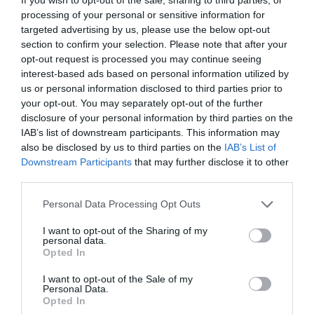
Znormalizowany
26/7
processing of your personal or sensitive information for
system średnic
drutów i linek
targeted advertising by us, please use the below opt-out
(AWG)
section to confirm your selection. Please note that after your
Przewody na
8 kable
opt-out request is processed you may continue seeing
kabel
interest-based ads based on personal information utilized by
Pary na kabel
4 pary
us or personal information disclosed to third parties prior to
your opt-out. You may separately opt-out of the further
Cechy
Bezhalogenowe, odlewany, bez wystających
elementów
disclosure of your personal information by third parties on the
IAB’s list of downstream participants. This information may
Długość
20 m
also be disclosed by us to third parties on the
IAB’s List of
Kolor
Czarny
Downstream Participants
that may further disclose it to other
third parties.
Złącza
Złącze
RJ-45 - męski
Personal Data Processing Opt Outs
Złącze (Drugi
RJ-45 - męski
Koniec)
I want to opt-out of the Sharing of my
personal data.
Różne
Opted In
Zgodność z
EN 50173-1, ISO/IEC 11801, TIA/EIA-568-B-2.1
normami
- do 800 MHz
I want to opt-out of the Sale of my
Personal Data.
Opted In
Deklarowana waga jest wagą minimalną i może różnić się w zależności od