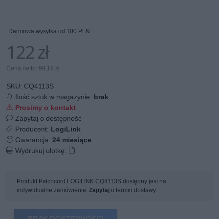
Darmowa wysyłka od 100 PLN
122 zł
Cena netto: 99,19 zł
SKU:
CQ4113S
Ilość sztuk w magazynie:
brak
Prosimy o kontakt
Zapytaj o dostępność
Producent:
LogiLink
Gwarancja:
24 miesiące
Wydrukuj ulotkę:
Produkt Patchcord LOGILINK CQ4113S dostępny jest na
indywidualne zamówienie.
Zapytaj
o termin dostawy.
BRAK DOSTĘPNOŚCI