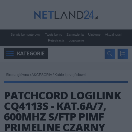
Serwis komputerowy
Twoje konto
Zamówienia
Ulubione
Aktualności
Rejestracja
Logowanie
KATEGORIE
Strona główna
/
AKCESORIA
/
Kable i przejściówki
PATCHCORD LOGILINK
CQ4113S - KAT.6A/7,
600MHZ S/FTP PIMF
PRIMELINE CZARNY