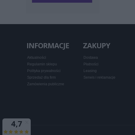
INFORMACJE
ZAKUPY
Aktualności
Dostawa
Regulamin sklepu
Płatności
Polityka prywatności
Leasing
Sprzedaż dla firm
Serwis i reklamacje
Zamówienia publiczne