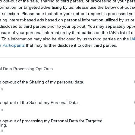
to opt-out of the sale, sharing to third parties, or processing of your per
formation for targeted advertising by us, please use the below opt-out s
 2
RJ45
r selection. Please note that after your opt-out request is processed y
Tak
eing interest-based ads based on personal information utilized by us or
zalewana
disclosed to third parties prior to your opt-out. You may separately opt-
losure of your personal information by third parties on the IAB’s list of
zielony
. This information may also be disclosed by us to third parties on the
IA
a jest wagą minimalną i może różnić się w zależności od konfiguracji oraz zmia
Participants
that may further disclose it to other third parties.
MACJE HANDLOWE
l Data Processing Opt Outs
enta
PP6-3M/G
o opt-out of the Sharing of my personal data.
In
centa
Gembird Europe B.V. Wittevrouwen 56 1358CD
5347835
o opt-out of the Sale of my Personal Data.
owiedzialny
Gembird Polska Sp. z o.o. ul. Katowicka 146
In
niczna
https://www.gmb.nl/service.aspx?op=contact
to opt-out of processing my Personal Data for Targeted
ing.
In
NIE O PRODUKT