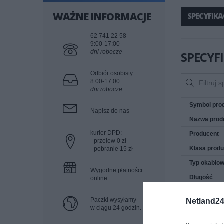
WAŻNE INFORMACJE
SPECYFIKA
62 741 22 58
9:00-17:00
dni robocze
SPECYF
Odbiór osobisty
8:00-17:00
dni robocze
Symbol pro
Napisz do nas
Nazwa prod
kurier DPD:
Producent
- przelew 0 zł
Klasa produ
- pobranie 15 zł
Typ okablow
Wygodne płatności
Długość
online
Kategoria
Paczki wysyłamy
Netland24
Materiał izol
w ciągu 24 godzin.
Typ wtyczki