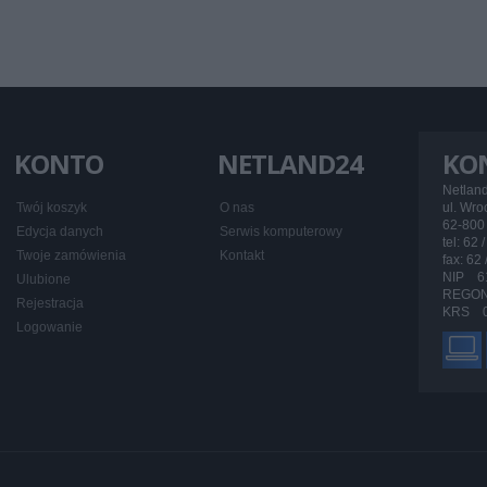
KONTO
NETLAND24
KO
Netlan
Twój koszyk
O nas
ul. Wr
62-800 
Edycja danych
Serwis komputerowy
tel: 62 
Twoje zamówienia
Kontakt
fax: 62
NIP 6
Ulubione
REGON
Rejestracja
KRS 0
Logowanie