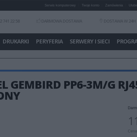
Serwis komputerowy
Twoje konto
Zamówienia
Ulubi
2 741 22 58
DARMOWA DOSTAWA
DOSTAWA W 24H
DRUKARKI
PERYFERIA
SERWERY I SIECI
PROGR
L GEMBIRD PP6-3M/G RJ45
LONY
Darm
11
Cena 