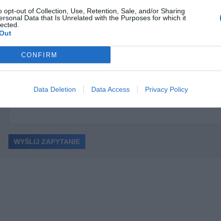
o opt-out of Collection, Use, Retention, Sale, and/or Sharing
ersonal Data that Is Unrelated with the Purposes for which it
lected.
Out
CONFIRM
ć
Data Deletion
Data Access
Privacy Policy