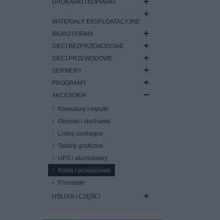
DRUKARKI I KOPIARKI
MATERIAŁY EKSPLOATACYJNE
BIURO I FIRMA
SIECI BEZPRZEWODOWE
SIECI PRZEWODOWE
SERWERY
PROGRAMY
AKCESORIA
Klawiatury i myszki
Głośniki i słuchawki
Listwy zasilające
Tablety graficzne
UPS i akumulatory
Kable i przejściówki
Pozostałe
USŁUGI i CZĘŚCI