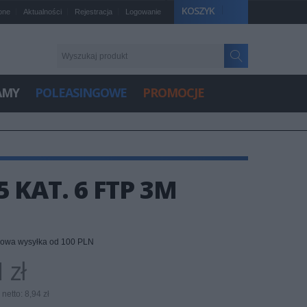
KOSZYK
one
Aktualności
Rejestracja
Logowanie
AMY
POLEASINGOWE
PROMOCJE
 KAT. 6 FTP 3M
owa wysyłka od 100 PLN
 zł
netto: 8,94 zł