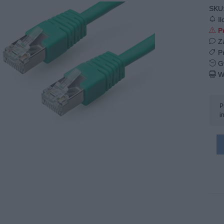
SKU
Il
Pr
Z
Pr
Gw
W
P
i