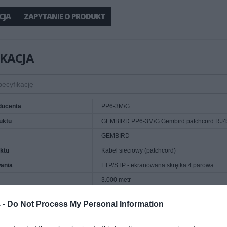
CJA
ZAPYTANIE O PRODUKT
IKACJA
ducenta
PP6-3M/G
uktu
GEMBIRD PP6-3M/G Gembird patchcord RJ45, k
GEMBIRD
ktu
Kabel sieciowy (patchcord)
ania
FTP/STP - ekranowana skrętka 4 parowa
3.000 metr
6
 -
Do Not Process My Personal Information
acji kabla
PVC - polyvinyl chloride
 1
RJ45