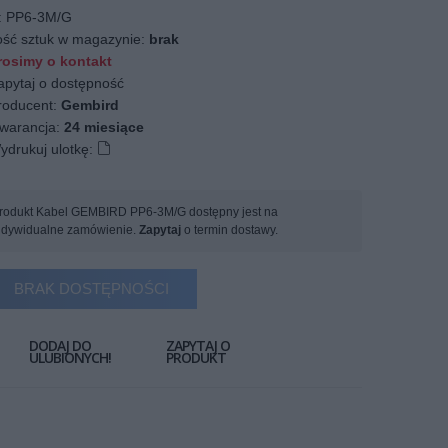
:
PP6-3M/G
ość sztuk w magazynie:
brak
osimy o kontakt
apytaj o dostępność
oducent:
Gembird
arancja:
24 miesiące
ydrukuj ulotkę:
rodukt Kabel GEMBIRD PP6-3M/G dostępny jest na
ndywidualne zamówienie.
Zapytaj
o termin dostawy.
BRAK DOSTĘPNOŚCI
DODAJ DO
ZAPYTAJ O
ULUBIONYCH!
PRODUKT