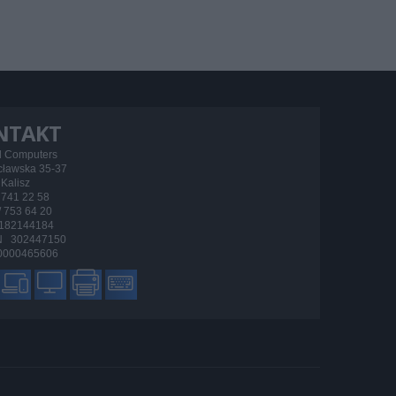
NTAKT
d Computers
ocławska 35-37
Kalisz
/ 741 22 58
 / 753 64 20
182144184
 302447150
000465606