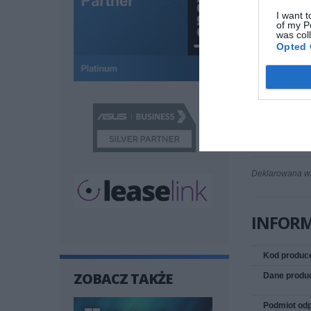
Typ wtyczki
I want t
Typ wtyczki
of my P
was col
Cross-Over
Opted 
Osłonka
Kolor
Dodatkowe 
Deklarowana wag
INFOR
Kod produc
ZOBACZ TAKŻE
Dane produ
Podmiot odp