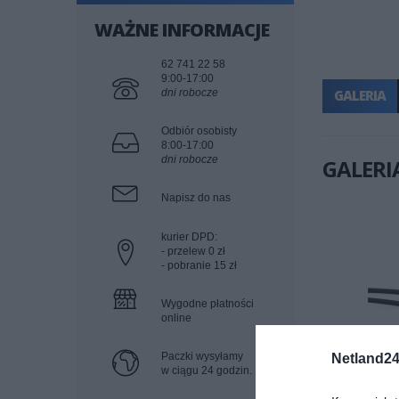
WAŻNE INFORMACJE
62 741 22 58
9:00-17:00
dni robocze
GALERIA
Odbiór osobisty
8:00-17:00
dni robocze
GALERI
Napisz do nas
kurier DPD:
- przelew 0 zł
- pobranie 15 zł
Wygodne płatności
online
Paczki wysyłamy
Netland24
w ciągu 24 godzin.