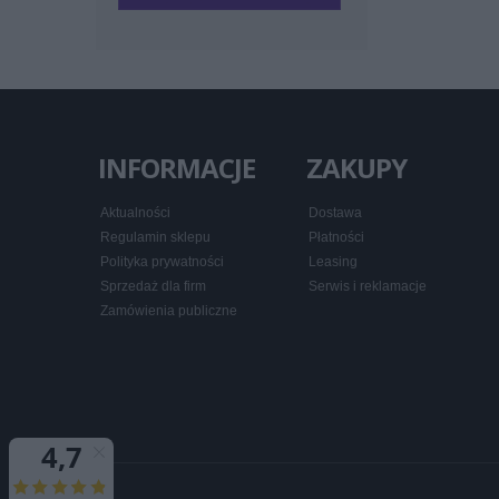
INFORMACJE
ZAKUPY
Aktualności
Dostawa
Regulamin sklepu
Płatności
Polityka prywatności
Leasing
Sprzedaż dla firm
Serwis i reklamacje
Zamówienia publiczne