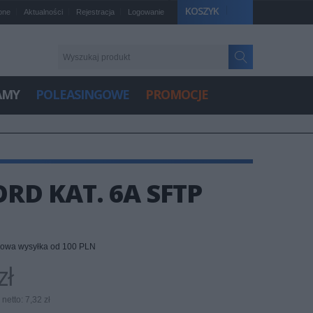
KOSZYK
one
Aktualności
Rejestracja
Logowanie
AMY
POLEASINGOWE
PROMOCJE
RD KAT. 6A SFTP
owa wysyłka od 100 PLN
zł
netto: 7,32 zł