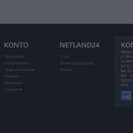
KONTO
NETLAND24
KO
Netlan
Twój koszyk
O nas
ul. Wr
62-800 
Edycja danych
Serwis komputerowy
tel: 62 
Twoje zamówienia
Kontakt
fax: 62
NIP 6
Ulubione
REGON
Rejestracja
KRS 0
Logowanie