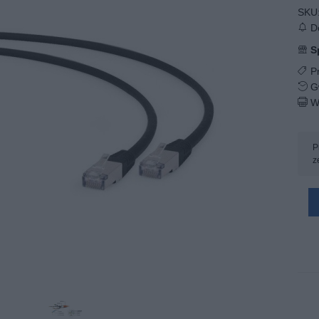
SKU
Do
S
Pr
Gw
W
P
z