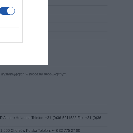
n występujących w procesie produkcyjnym.
 Almere Holandia Telefon: +31-(0)36-5211588 Fax: +31-(0)36-
 41-500 Chorzów Polska Telefon: +48 32 775 27 00