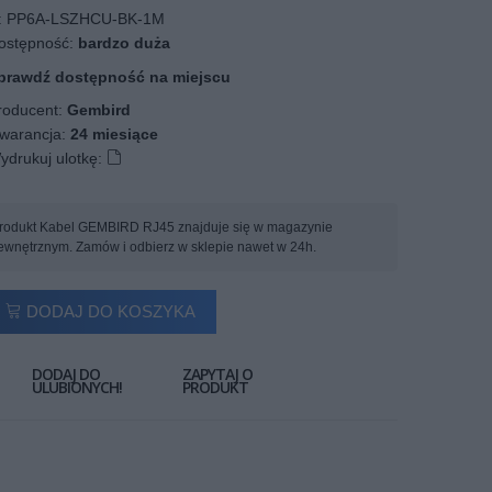
:
PP6A-LSZHCU-BK-1M
stępność:
bardzo duża
prawdź dostępność na miejscu
oducent:
Gembird
arancja:
24 miesiące
ydrukuj ulotkę:
rodukt Kabel GEMBIRD RJ45 znajduje się w magazynie
ewnętrznym. Zamów i odbierz w sklepie nawet w 24h.
DODAJ DO KOSZYKA
DODAJ DO
ZAPYTAJ O
ULUBIONYCH!
PRODUKT