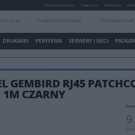
Serwis komputerowy
Twoje konto
Zamówienia
Ulubi
2 741 22 58
DARMOWA DOSTAWA
DOSTAWA W 24H
DRUKARKI
PERYFERIA
SERWERY I SIECI
PROGR
L GEMBIRD RJ45 PATCHCO
H 1M CZARNY
Darm
9 
Cena 