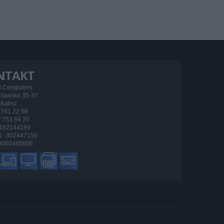
NTAKT
d Computers
ocławska 35-37
Kalisz
/ 741 22 58
 / 753 64 20
182144184
 302447150
000465606