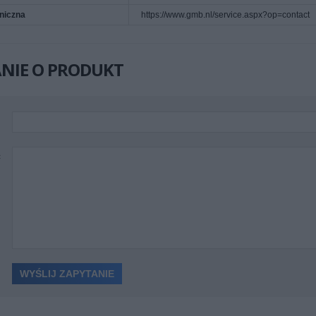
niczna
https://www.gmb.nl/service.aspx?op=contact
NIE O PRODUKT
ć