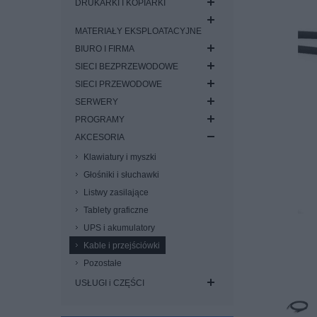
DRUKARKI I KOPIARKI
MATERIAŁY EKSPLOATACYJNE
BIURO I FIRMA
SIECI BEZPRZEWODOWE
SIECI PRZEWODOWE
SERWERY
PROGRAMY
AKCESORIA
Klawiatury i myszki
Głośniki i słuchawki
Listwy zasilające
Tablety graficzne
UPS i akumulatory
Kable i przejściówki
Pozostałe
USŁUGI i CZĘŚCI