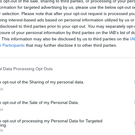
to opt-out of the sale, sharing to third parties, or processing of your per
formation for targeted advertising by us, please use the below opt-out s
r selection. Please note that after your opt-out request is processed y
eing interest-based ads based on personal information utilized by us or
disclosed to third parties prior to your opt-out. You may separately opt-
losure of your personal information by third parties on the IAB’s list of
IKACJA
. This information may also be disclosed by us to third parties on the
IA
Participants
that may further disclose it to other third parties.
ducenta
PP6A-LSZHCU-BK-1M
l Data Processing Opt Outs
uktu
GEMBIRD PP6A-LSZHCU-BK-1M Gembird patchc
o opt-out of the Sharing of my personal data.
GEMBIRD
In
ktu
Kabel sieciowy (patchcord)
ania
FTP/STP - ekranowana skrętka 4 parowa
o opt-out of the Sale of my Personal Data.
In
1.000 metr
6A
to opt-out of processing my Personal Data for Targeted
ing.
acji kabla
LSZH - powłoka nie podtrzymuje palenia, nie
In