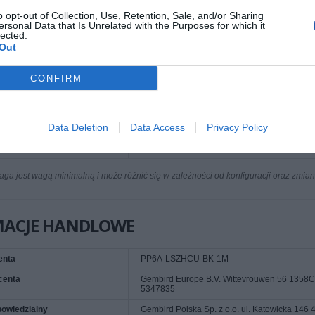
 1
RJ45
o opt-out of Collection, Use, Retention, Sale, and/or Sharing
 2
RJ45
ersonal Data that Is Unrelated with the Purposes for which it
lected.
Tak
Out
zalewana
CONFIRM
Czarny
informacje
100% miedź
Ekranowanie: S/FTP (ISO/IEC 11801)
Data Deletion
Data Access
Privacy Policy
Przewodnik: AWG 27, czysta miedź
a jest wagą minimalną i może różnić się w zależności od konfiguracji oraz zmia
MACJE HANDLOWE
enta
PP6A-LSZHCU-BK-1M
centa
Gembird Europe B.V. Wittevrouwen 56 1358CD
5347835
owiedzialny
Gembird Polska Sp. z o.o. ul. Katowicka 146