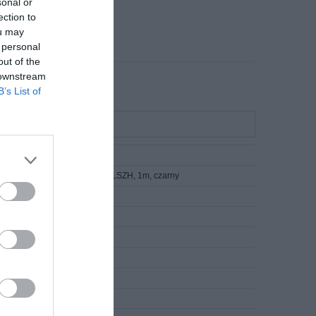
sonal or
ection to
ou may
 personal
out of the
 downstream
B’s List of
ord RJ45, kat. 6A, SFTP, LSZH, 1m, czarny
 wydziela trujących związków