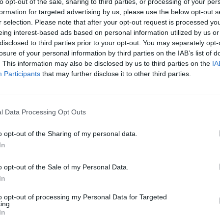
to opt-out of the sale, sharing to third parties, or processing of your per
formation for targeted advertising by us, please use the below opt-out s
RJ-45 - męski
r selection. Please note that after your opt-out request is processed y
gi Koniec)
RJ-45 - męski
eing interest-based ads based on personal information utilized by us or
disclosed to third parties prior to your opt-out. You may separately opt-
losure of your personal information by third parties on the IAB’s list of
 normami
ISO/IEC 11801, TIA/EIA-568-B.2-1, EN 50288
. This information may also be disclosed by us to third parties on the
IA
producenta
Participants
that may further disclose it to other third parties.
sparcie
Gwarancja na 2 l.
a jest wagą minimalną i może różnić się w zależności od konfiguracji oraz zmia
l Data Processing Opt Outs
o opt-out of the Sharing of my personal data.
MACJE HANDLOWE
In
enta
CQ2091S
o opt-out of the Sale of my Personal Data.
In
centa
LogiLink
2direct GmbH
Langenstück 5
to opt-out of processing my Personal Data for Targeted
58579 Schalksmühle
ing.
Niemcy
In
Telefon: +49 2355 500 0
E-mail: info@2direct.de