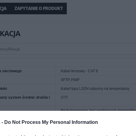
CJA
ZAPYTANIE O PRODUKT
IKACJA
a sieciowego
Kabel krosowy - CAT 6
SFTP, PiMF
łoki
Kabel typu LSZH odporny na temperaturę
any system średnic drutów i
27/7
Bezhalogenowe, bez wystających elementów,
10 m
 -
Do Not Process My Personal Information
Biały