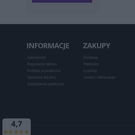
INFORMACJE
ZAKUPY
Aktualności
Dostawa
Regulamin sklepu
Płatności
Polityka prywatności
Leasing
Sprzedaż dla firm
Serwis i reklamacje
Zamówienia publiczne