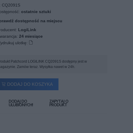
:
CQ2091S
stępność:
ostatnie sztuki
prawdź dostępność na miejscu
oducent:
LogiLink
arancja:
24 miesiące
ydrukuj ulotkę:
rodukt Patchcord LOGILINK CQ2091S dostępny jest w
agazynie. Zamów teraz. Wysyłka nawet w 24h.
DODAJ DO KOSZYKA
DODAJ DO
ZAPYTAJ O
ULUBIONYCH!
PRODUKT