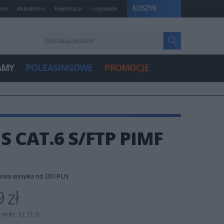
KOSZYK
one
Aktualności
Rejestracja
Logowanie
AMY
POLEASINGOWE
PROMOCJE
 CAT.6 S/FTP PIMF
owa wysyłka od 100 PLN
 zł
netto: 31,71 zł