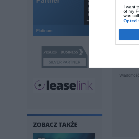
I want t
of my P
Pomoc tech
was col
Opted 
ZAPYTA
Twój e-mail
Wiadomoś
ZOBACZ TAKŻE