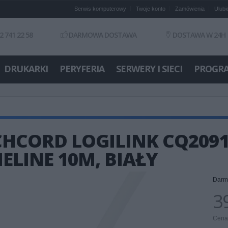
Serwis komputerowy
Twoje konto
Zamówienia
Ulubi
2 741 22 58
DARMOWA DOSTAWA
DOSTAWA W 24H
DRUKARKI
PERYFERIA
SERWERY I SIECI
PROGR
HCORD LOGILINK CQ2091S
ELINE 10M, BIAŁY
Darm
39
Cena 