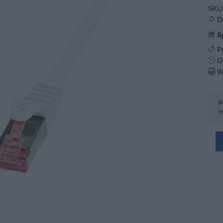
SKU
Do
S
Pr
Gw
W
P
m