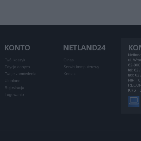
KONTO
NETLAND24
KO
Netlan
Twój koszyk
O nas
ul. Wr
62-800 
Edycja danych
Serwis komputerowy
tel: 62 
Twoje zamówienia
Kontakt
fax: 62
NIP 6
Ulubione
REGON
Rejestracja
KRS 0
Logowanie