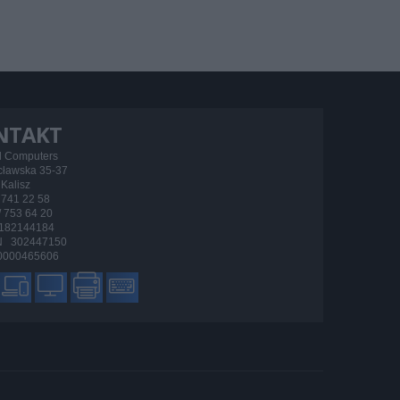
NTAKT
d Computers
ocławska 35-37
Kalisz
/ 741 22 58
 / 753 64 20
182144184
 302447150
000465606