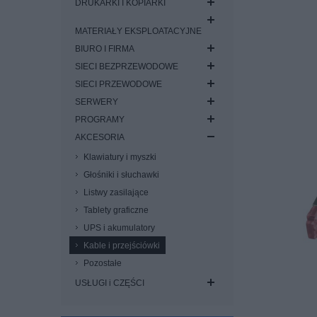
DRUKARKI I KOPIARKI
MATERIAŁY EKSPLOATACYJNE
BIURO I FIRMA
SIECI BEZPRZEWODOWE
SIECI PRZEWODOWE
SERWERY
PROGRAMY
AKCESORIA
Klawiatury i myszki
Głośniki i słuchawki
Listwy zasilające
Tablety graficzne
UPS i akumulatory
Kable i przejściówki
Pozostałe
USŁUGI i CZĘŚCI