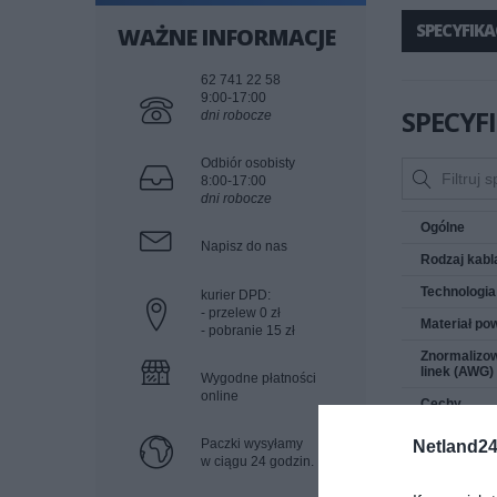
SPECYFIKA
WAŻNE INFORMACJE
62 741 22 58
9:00-17:00
SPECYF
dni robocze
Odbiór osobisty
8:00-17:00
dni robocze
Ogólne
Napisz do nas
Rodzaj kabl
Technologia
kurier DPD:
- przelew 0 zł
Materiał pow
- pobranie 15 zł
Znormalizow
linek (AWG)
Wygodne płatności
online
Cechy
Długość
Paczki wysyłamy
Netland24
w ciągu 24 godzin.
Kolor