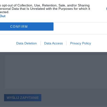
Strona internetowa: logilink.de
o opt-out of Collection, Use, Retention, Sale, and/or Sharing
ersonal Data that Is Unrelated with the Purposes for which it
niczna
http://www.logilink.eu/content/support?setic
lected.
Out
NIE O PRODUKT
CONFIRM
Data Deletion
Data Access
Privacy Policy
ć