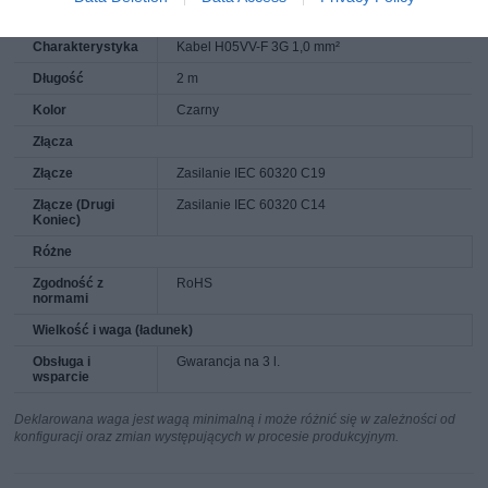
znamionowy
Charakterystyka
Kabel H05VV-F 3G 1,0 mm²
Długość
2 m
Kolor
Czarny
Złącza
Złącze
Zasilanie IEC 60320 C19
Złącze (Drugi
Zasilanie IEC 60320 C14
Koniec)
Różne
Zgodność z
RoHS
normami
Wielkość i waga (ładunek)
Obsługa i
Gwarancja na 3 l.
wsparcie
Deklarowana waga jest wagą minimalną i może różnić się w zależności od
konfiguracji oraz zmian występujących w procesie produkcyjnym.