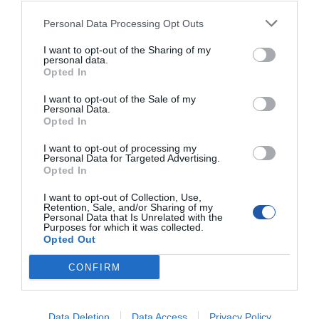
Personal Data Processing Opt Outs
I want to opt-out of the Sharing of my
personal data.
Opted In
I want to opt-out of the Sale of my
Personal Data.
Opted In
I want to opt-out of processing my
Personal Data for Targeted Advertising.
Opted In
SPECYFIKACJA
I want to opt-out of Collection, Use,
Retention, Sale, and/or Sharing of my
Personal Data that Is Unrelated with the
Purposes for which it was collected.
Opted Out
Ogólne
CONFIRM
Typ
Kabel zasilający przedłużający
Napięcie
AC 250 V
znamionowe
Data Deletion
Data Access
Privacy Policy
Prąd
16 A