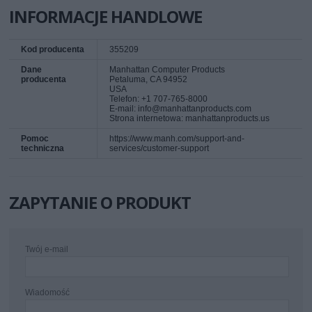
INFORMACJE HANDLOWE
Kod producenta
355209
Dane
Manhattan Computer Products
producenta
Petaluma, CA 94952
USA
Telefon: +1 707-765-8000
E-mail: info@manhattanproducts.com
Strona internetowa: manhattanproducts.us
Pomoc
https://www.manh.com/support-and-
techniczna
services/customer-support
ZAPYTANIE O PRODUKT
Twój e-mail
Wiadomość