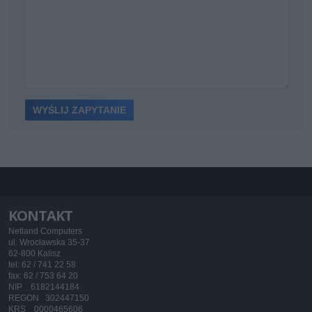
KONTAKT
Netland Computers
ul. Wrocławska 35-37
62-800 Kalisz
tel: 62 / 741 22 58
fax: 62 / 753 64 20
NIP 6182144184
REGON 302447150
KRS 0000465606