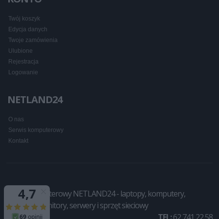
Twój koszyk
Edycja danych
Twoje zamówienia
Ulubione
Rejestracja
Logowanie
NETLAND24
O nas
Serwis komputerowy
Kontakt
Sklep komputerowy NETLAND24 - laptopy, komputery,
drukarki, monitory, serwery i sprzęt sieciowy
TEL:
62 741 22 58