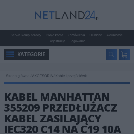
Serwis komputerowy
Twoje konto
Zamówienia
Ulubione
Aktualności
Rejestracja
Logowanie
KATEGORIE
Strona główna
/
AKCESORIA
/
Kable i przejściówki
KABEL MANHATTAN
355209 PRZEDŁUŻACZ
KABEL ZASILAJĄCY
IEC320 C14 NA C19 10A