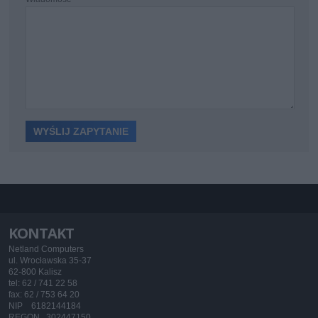
KONTAKT
Netland Computers
ul. Wrocławska 35-37
62-800 Kalisz
tel: 62 / 741 22 58
fax: 62 / 753 64 20
NIP 6182144184
REGON 302447150