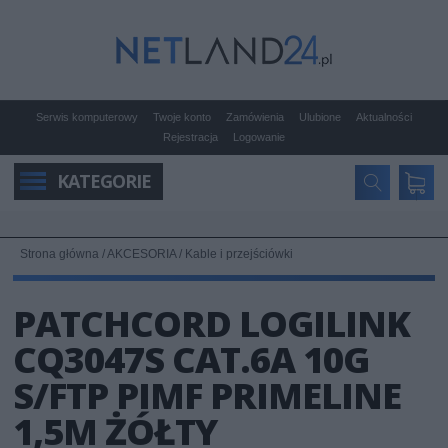
Serwis komputerowy
Twoje konto
Zamówienia
Ulubione
Aktualności
Rejestracja
Logowanie
KATEGORIE
Strona główna
/
AKCESORIA
/
Kable i przejściówki
PATCHCORD LOGILINK
CQ3047S CAT.6A 10G
S/FTP PIMF PRIMELINE
1,5M ŻÓŁTY