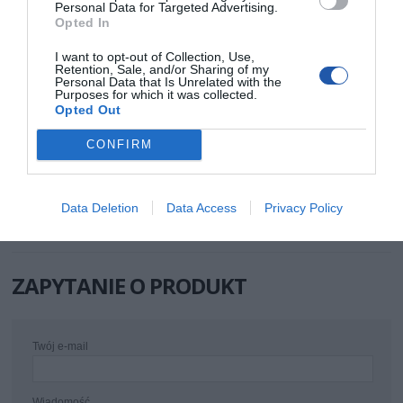
Personal Data for Targeted Advertising.
INFORMACJE HANDLOWE
Opted In
I want to opt-out of Collection, Use,
Kod producenta
CQ3047S
Retention, Sale, and/or Sharing of my
Personal Data that Is Unrelated with the
Dane
LogiLink
Purposes for which it was collected.
producenta
2direct GmbH
Opted Out
Langenstück 5
58579 Schalksmühle
Niemcy
CONFIRM
Telefon: +49 2355 500 0
E-mail: info@2direct.de
Strona internetowa: logilink.de
Pomoc
http://www.logilink.eu/content/support?
Data Deletion
Data Access
Privacy Policy
techniczna
seticlanguage=en
ZAPYTANIE O PRODUKT
Twój e-mail
Wiadomość