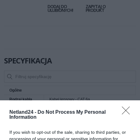
DODAJ DO
ZAPYTAJ O
ULUBIONYCH!
PRODUKT
SPECYFIKACJA
Ogólne
Rodzaj kabla
Kabel krosowy - CAT 6a
sieciowego
Netland24 -
Do Not Process My Personal
Technologia
SFTP, PiMF
Information
Materiał powłoki
Kabel typu LSZH odporny na temperaturę
Znormalizowany
26/7
If you wish to opt-out of the sale, sharing to third parties, or
system średnic
processing of your personal or sensitive information for
drutów i linek