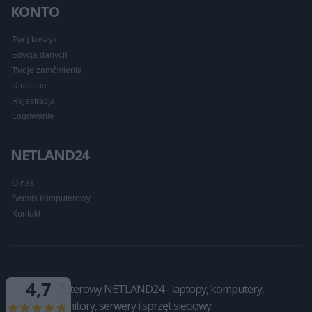
KONTO
Twój koszyk
Edycja danych
Twoje zamówienia
Ulubione
Rejestracja
Logowanie
NETLAND24
O nas
Serwis komputerowy
Kontakt
Sklep komputerowy NETLAND24 - laptopy, komputery,
drukarki, monitory, serwery i sprzęt sieciowy