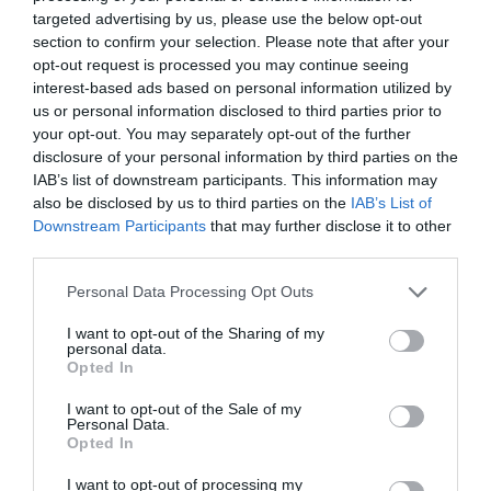
(AWG)
targeted advertising by us, please use the below opt-out
section to confirm your selection. Please note that after your
Cechy
Bezhalogenowe
opt-out request is processed you may continue seeing
Długość
1.5 m
interest-based ads based on personal information utilized by
us or personal information disclosed to third parties prior to
Kolor
Żółty
your opt-out. You may separately opt-out of the further
Złącza
disclosure of your personal information by third parties on the
Złącze
RJ-45 - męski
IAB’s list of downstream participants. This information may
also be disclosed by us to third parties on the
IAB’s List of
Złącze (Drugi
RJ-45 - męski
Koniec)
Downstream Participants
that may further disclose it to other
third parties.
Różne
Zgodność z
ISO/IEC 11801, TIA/EIA-568-C.2, EN 50288
Personal Data Processing Opt Outs
normami
Gwarancja producenta
I want to opt-out of the Sharing of my
personal data.
Obsługa i
Gwarancja na 2 l.
Opted In
wsparcie
I want to opt-out of the Sale of my
Deklarowana waga jest wagą minimalną i może różnić się w zależności od
Personal Data.
konfiguracji oraz zmian występujących w procesie produkcyjnym.
Opted In
I want to opt-out of processing my