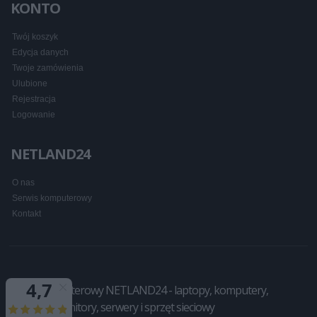
KONTO
Twój koszyk
Edycja danych
Twoje zamówienia
Ulubione
Rejestracja
Logowanie
NETLAND24
O nas
Serwis komputerowy
Kontakt
Sklep komputerowy NETLAND24 - laptopy, komputery,
drukarki, monitory, serwery i sprzęt sieciowy