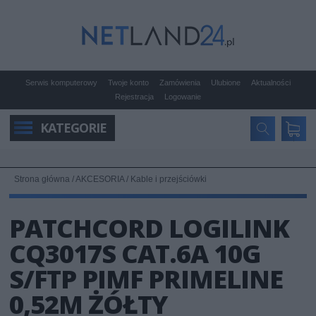
Serwis komputerowy
Twoje konto
Zamówienia
Ulubione
Aktualności
Rejestracja
Logowanie
KATEGORIE
Strona główna
/
AKCESORIA
/
Kable i przejściówki
PATCHCORD LOGILINK
CQ3017S CAT.6A 10G
S/FTP PIMF PRIMELINE
0,52M ŻÓŁTY