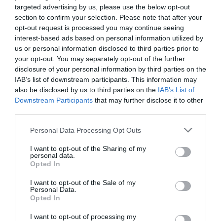
(AWG)
targeted advertising by us, please use the below opt-out
section to confirm your selection. Please note that after your
Cechy
Bezhalogenowe
opt-out request is processed you may continue seeing
Długość
25 cm
interest-based ads based on personal information utilized by
Kolor
Żółty
us or personal information disclosed to third parties prior to
your opt-out. You may separately opt-out of the further
Złącza
disclosure of your personal information by third parties on the
Złącze
RJ-45 - męski
IAB’s list of downstream participants. This information may
also be disclosed by us to third parties on the
IAB’s List of
Złącze (Drugi
RJ-45 - męski
Koniec)
Downstream Participants
that may further disclose it to other
third parties.
Różne
Zgodność z
ISO/IEC 11801, TIA/EIA-568-C.2, EN 50288
Personal Data Processing Opt Outs
normami
Gwarancja producenta
I want to opt-out of the Sharing of my
personal data.
Obsługa i
Gwarancja na 2 l.
Opted In
wsparcie
I want to opt-out of the Sale of my
Deklarowana waga jest wagą minimalną i może różnić się w zależności od
Personal Data.
konfiguracji oraz zmian występujących w procesie produkcyjnym.
Opted In
I want to opt-out of processing my