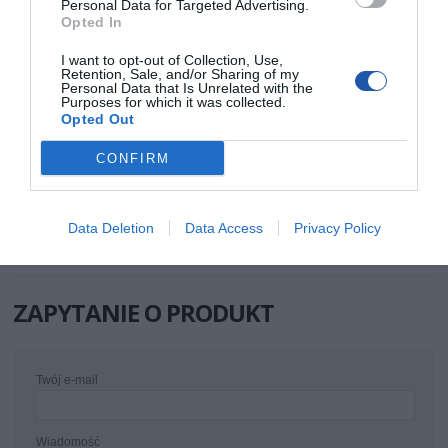
Personal Data for Targeted Advertising.
INFORMACJE HANDLOWE
Opted In
I want to opt-out of Collection, Use,
Kod producenta
CQ3017S
Retention, Sale, and/or Sharing of my
Personal Data that Is Unrelated with the
Dane
LogiLink
Purposes for which it was collected.
producenta
2direct GmbH
Opted Out
Langenstück 5
58579 Schalksmühle
Niemcy
CONFIRM
Telefon: +49 2355 500 0
E-mail: info@2direct.de
Strona internetowa: logilink.de
Pomoc
http://www.logilink.eu/content/support?
Data Deletion
Data Access
Privacy Policy
techniczna
seticlanguage=en
ZAPYTANIE O PRODUKT
Twój e-mail
Wiadomość