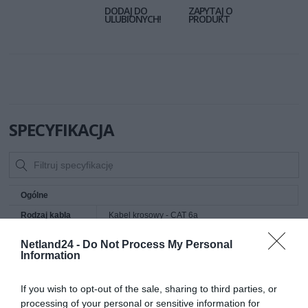
DODAJ DO
ZAPYTAJ O
ULUBIONYCH!
PRODUKT
SPECYFIKACJA
Ogólne
Rodzaj kabla
Kabel krosowy - CAT 6a
sieciowego
Netland24 -
Do Not Process My Personal
Technologia
SFTP, PiMF
Information
Materiał powłoki
Kabel typu LSZH odporny na temperaturę
Znormalizowany
26/7
If you wish to opt-out of the sale, sharing to third parties, or
system średnic
processing of your personal or sensitive information for
drutów i linek