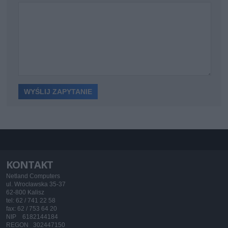
KONTAKT
Netland Computers
ul. Wrocławska 35-37
62-800 Kalisz
tel: 62 / 741 22 58
fax: 62 / 753 64 20
NIP 6182144184
REGON 302447150