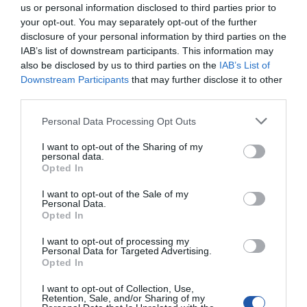
us or personal information disclosed to third parties prior to
your opt-out. You may separately opt-out of the further
disclosure of your personal information by third parties on the
IAB’s list of downstream participants. This information may
SPECYFIKACJA
also be disclosed by us to third parties on the
IAB’s List of
Downstream Participants
that may further disclose it to other
third parties.
Personal Data Processing Opt Outs
Symbol
CC-USB2B-AMCM-2M-VW
producenta
I want to opt-out of the Sharing of my
Nazwa produktu
GEMBIRD CC-USB2B-AMCM-2M-VW Gembird
personal data.
premium kabel USB-C 2.0 (AM/CM) metalowe
Opted In
wtyki, oplot, 2m, turkus/biały
I want to opt-out of the Sale of my
Producent
GEMBIRD
Personal Data.
Klasa produktu
Kable - USB | FireWire | PS/2 | (e)SATA | ATA
Opted In
Wtyczki USB
1x męskie USB 2.0 Typ A
I want to opt-out of processing my
1 x męska USB typ C
Personal Data for Targeted Advertising.
Opted In
Długość kabla
2.000 metr
I want to opt-out of Collection, Use,
Retention, Sale, and/or Sharing of my
Pozłacane
Tak