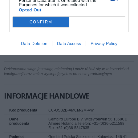
Personal Data that Is Unrelated with the
końcówki
Purposes for which it was collected.
Opted Out
Kolor kabla
niebieski
Biały
CONFIRM
Dodatkowe
Kabel USB do ładowania i transmisji danych
informacje
typu C np. do smartfonów i tabletów
Data Deletion
Data Access
Privacy Policy
Stylowy design z bawełnianym oplotem i
wtykami w metalowej osłonie
Deklarowana waga jest wagą minimalną i może różnić się w zależności od
konfiguracji oraz zmian występujących w procesie produkcyjnym.
INFORMACJE HANDLOWE
Kod producenta
CC-USB2B-AMCM-2M-VW
Dane
Gembird Europe B.V. Wittevrouwen 56 1358CD
producenta
Almere Holandia Telefon: +31-(0)36-5211588
Fax: +31-(0)36-5347835
Podmiot
Gembird Polska Sp. z o.o. ul. Katowicka 146 41-