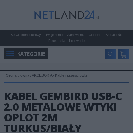
Serwis komputerowy
Twoje konto
Zamówienia
Ulubione
Aktualności
Rejestracja
Logowanie
KATEGORIE
Strona główna
/
AKCESORIA
/
Kable i przejściówki
KABEL GEMBIRD USB-C
2.0 METALOWE WTYKI
OPLOT 2M
TURKUS/BIAŁY