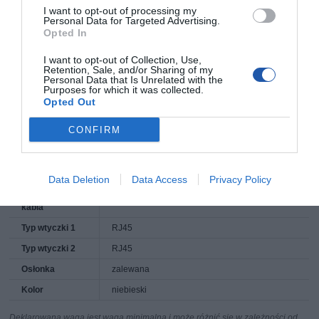
I want to opt-out of processing my
Symbol
PP12-5M/B
Personal Data for Targeted Advertising.
producenta
Opted In
Nazwa produktu
GEMBIRD PP12-5M/B Gembird patchcord
RJ45, osłonka zalewana, kat. 5e, UTP, 5m,
I want to opt-out of Collection, Use,
niebieski
Retention, Sale, and/or Sharing of my
Personal Data that Is Unrelated with the
Producent
GEMBIRD
Purposes for which it was collected.
Opted Out
Klasa produktu
Kabel sieciowy (patchcord)
Typ
UTP - nieekranowana skrętka 4 parowa
CONFIRM
okablowania
Długość
5.000 metr
Kategoria
5e
Data Deletion
Data Access
Privacy Policy
Materiał izolacji
PVC - polyvinyl chloride
kabla
Typ wtyczki 1
RJ45
Typ wtyczki 2
RJ45
Osłonka
zalewana
Kolor
niebieski
Deklarowana waga jest wagą minimalną i może różnić się w zależności od