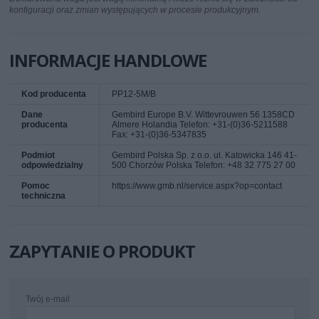
konfiguracji oraz zmian występujących w procesie produkcyjnym.
INFORMACJE HANDLOWE
Kod producenta
PP12-5M/B
Dane
Gembird Europe B.V. Wittevrouwen 56 1358CD
producenta
Almere Holandia Telefon: +31-(0)36-5211588
Fax: +31-(0)36-5347835
Podmiot
Gembird Polska Sp. z o.o. ul. Katowicka 146 41-
odpowiedzialny
500 Chorzów Polska Telefon: +48 32 775 27 00
Pomoc
https://www.gmb.nl/service.aspx?op=contact
techniczna
ZAPYTANIE O PRODUKT
Twój e-mail