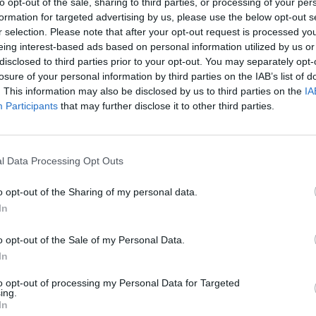
to opt-out of the sale, sharing to third parties, or processing of your per
formation for targeted advertising by us, please use the below opt-out s
 2
1 x RJ45
r selection. Please note that after your opt-out request is processed y
Tak
eing interest-based ads based on personal information utilized by us or
szary
disclosed to third parties prior to your opt-out. You may separately opt-
losure of your personal information by third parties on the IAB’s list of
a jest wagą minimalną i może różnić się w zależności od konfiguracji oraz zmia
. This information may also be disclosed by us to third parties on the
IA
Participants
that may further disclose it to other third parties.
MACJE HANDLOWE
l Data Processing Opt Outs
enta
CQ2012S
centa
LogiLink
o opt-out of the Sharing of my personal data.
2direct GmbH
In
Langenstück 5
58579 Schalksmühle
Niemcy
Telefon: +49 2355 500 0
o opt-out of the Sale of my Personal Data.
E-mail: info@2direct.de
In
Strona internetowa: logilink.de
niczna
http://www.logilink.eu/content/support?setic
to opt-out of processing my Personal Data for Targeted
ing.
In