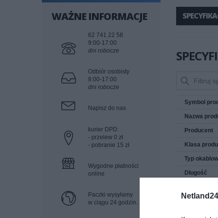
WAŻNE INFORMACJE
SPECYFIKA
62 741 22 58
9:00-17:00
dni robocze
SPECYF
Odbiór osobisty
8:00-17:00
dni robocze
Symbol pro
Napisz do nas
Nazwa prod
kurier DPD:
Producent
- przelew 0 zł
Klasa produ
- pobranie 15 zł
Typ okablow
Wygodne płatności
Długość
online
Kategoria
Paczki wysyłamy
Netland24
Materiał izol
w ciągu 24 godzin.
Typ wtyczki