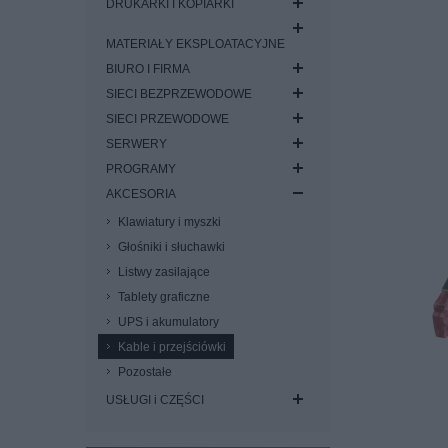
DRUKARKI I KOPIARKI
MATERIAŁY EKSPLOATACYJNE
BIURO I FIRMA
SIECI BEZPRZEWODOWE
SIECI PRZEWODOWE
SERWERY
PROGRAMY
AKCESORIA
Klawiatury i myszki
Głośniki i słuchawki
Listwy zasilające
Tablety graficzne
UPS i akumulatory
Kable i przejściówki
Pozostałe
USŁUGI i CZĘŚCI