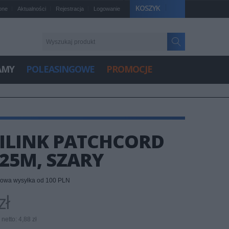
KOSZYK
one
Aktualności
Rejestracja
Logowanie
AMY
POLEASINGOWE
PROMOCJE
GILINK PATCHCORD
,25M, SZARY
owa wysyłka od 100 PLN
zł
netto: 4,88 zł