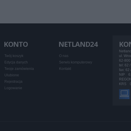
KONTO
NETLAND24
KO
Netlan
Twój koszyk
O nas
ul. Wr
62-800 
Edycja danych
Serwis komputerowy
tel: 62 
Twoje zamówienia
Kontakt
fax: 62
NIP 6
Ulubione
REGON
Rejestracja
KRS 0
Logowanie