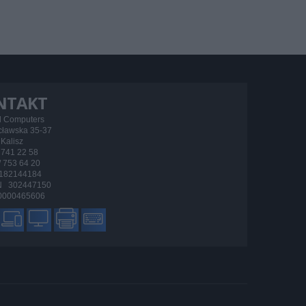
NTAKT
d Computers
ocławska 35-37
Kalisz
/ 741 22 58
 / 753 64 20
182144184
 302447150
000465606