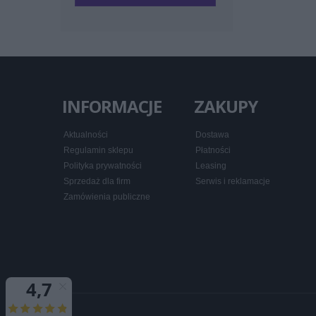
INFORMACJE
ZAKUPY
Aktualności
Dostawa
Regulamin sklepu
Płatności
Polityka prywatności
Leasing
Sprzedaż dla firm
Serwis i reklamacje
Zamówienia publiczne