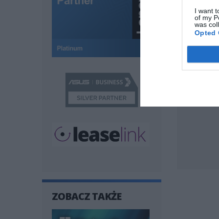
ZAPYTA
I want t
of my P
was col
Opted 
Twój e-mail
Wiadomoś
ZOBACZ TAKŻE