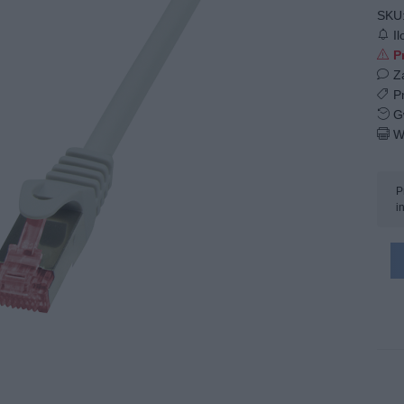
SKU
Il
Pr
Z
Pr
Gw
W
P
i