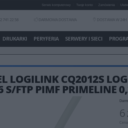
Serwis komputerowy
Twoje konto
Zamówienia
Ulubi
2 741 22 58
DARMOWA DOSTAWA
DOSTAWA W 24H
DRUKARKI
PERYFERIA
SERWERY I SIECI
PROGR
L LOGILINK CQ2012S LO
6 S/FTP PIMF PRIMELINE 0
Darm
6 
Cena 