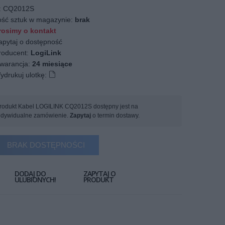
:
CQ2012S
ość sztuk w magazynie:
brak
osimy o kontakt
apytaj o dostępność
oducent:
LogiLink
arancja:
24 miesiące
ydrukuj ulotkę:
rodukt Kabel LOGILINK CQ2012S dostępny jest na
ndywidualne zamówienie.
Zapytaj
o termin dostawy.
BRAK DOSTĘPNOŚCI
DODAJ DO
ZAPYTAJ O
ULUBIONYCH!
PRODUKT