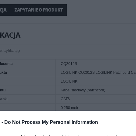
CJA
ZAPYTANIE O PRODUKT
IKACJA
ducenta
CQ2012S
uktu
LOGILINK CQ2012S LOGILINK Patchcord Cat.
LOGILINK
ktu
Kabel sieciowy (patchcord)
ania
CAT6
0.250 metr
6
 -
Do Not Process My Personal Information
acji kabla
LSZH - powłoka nie podtrzymuje palenia, nie
 1
1 x RJ45