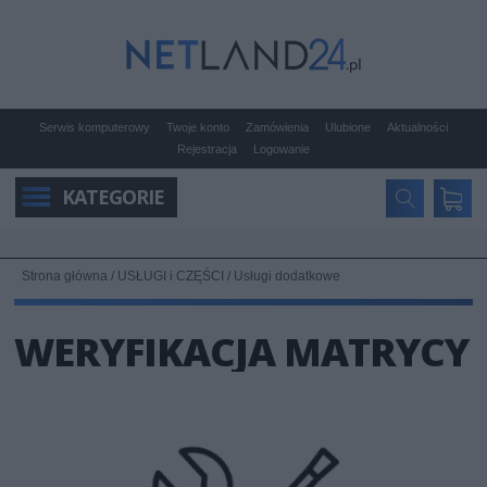
Serwis komputerowy
Twoje konto
Zamówienia
Ulubione
Aktualności
Rejestracja
Logowanie
KATEGORIE
Strona główna
/
USŁUGI i CZĘŚCI
/
Usługi dodatkowe
WERYFIKACJA MATRYCY