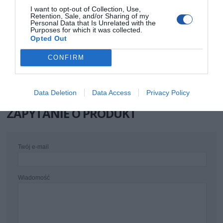
producenta
Telefon: 62 741 22 58
I want to opt-out of Collection, Use,
E-mail: doradca@netland24.pl
Retention, Sale, and/or Sharing of my
Strona internetowa: https://netland24.pl/
Personal Data that Is Unrelated with the
Purposes for which it was collected.
Podmiot
Adres: ul. Wrocławska 35-37, 62-800 Kalisz
Opted Out
odpowiedzialny
Telefon: 62 741 22 58
E-mail: doradca@netland24.pl
Strona internetowa: https://netland24.pl/
CONFIRM
Pomoc
https://netland.pl/mamy-to-wsparcie-serwisowe
techniczna
Data Deletion
Data Access
Privacy Policy
ZAPYTANIE O PRODUKT
Twój e-mail
Wiadomość