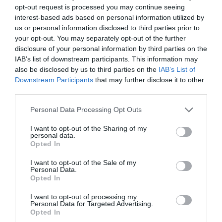
opt-out request is processed you may continue seeing
matrycy. Podczas testu nasi specjaliści dokładnie oglądają ekran pod kątem
nieprawidłowego wyświetlania pojedynczych pixeli, jaki i większych
interest-based ads based on personal information utilized by
nieprawidłowości w natężeniu wyświetlania bądź różnic w barwie.
us or personal information disclosed to third parties prior to
Dodatkowo sprawdzamy też jakość montażu w obudowie i zewnętrzną
your opt-out. You may separately opt-out of the further
powłokę matrycy. Po zakończeniu testu urządzenie zostaje zapakowane i jest
gotowe do wysyłki.
disclosure of your personal information by third parties on the
IAB’s list of downstream participants. This information may
Zaoszczędź swój czas, który musiałbyś poświęcić na testowanie matrycy pod
also be disclosed by us to third parties on the
IAB’s List of
kątem bad pixeli.
Downstream Participants
that may further disclose it to other
Dzięki usłudze Weryfikacji Matrycy zyskujesz 100% gwarancji, że w
third parties.
momencie zakupu sprzęt jest wolny od wad.
Personal Data Processing Opt Outs
I want to opt-out of the Sharing of my
personal data.
Deklarowana waga jest wagą minimalną i może różnić się w zależności od
Opted In
konfiguracji oraz zmian występujących w procesie produkcyjnym.
I want to opt-out of the Sale of my
Personal Data.
INFORMACJE HANDLOWE
Opted In
I want to opt-out of processing my
Personal Data for Targeted Advertising.
Kod producenta
NETPIXEL
Opted In
Dane
Adres: ul. Wrocławska 35-37, 62-800 Kalisz