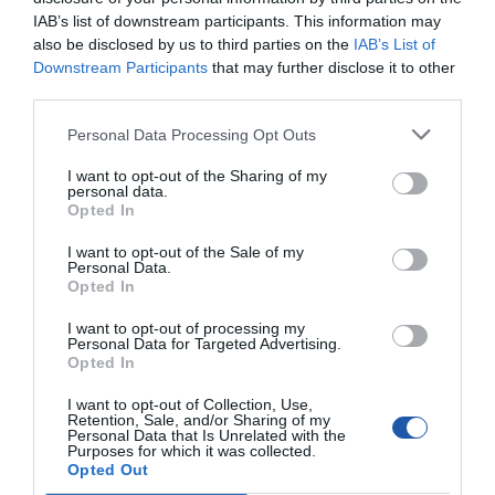
IAB’s list of downstream participants. This information may
Długość kabla
brak danych
also be disclosed by us to third parties on the
IAB’s List of
Pozłacane
Tak
Downstream Participants
that may further disclose it to other
końcówki
third parties.
Kolor kabla
Czarny
Personal Data Processing Opt Outs
Deklarowana waga jest wagą minimalną i może różnić się w zależności od
konfiguracji oraz zmian występujących w procesie produkcyjnym.
I want to opt-out of the Sharing of my
personal data.
Opted In
INFORMACJE HANDLOWE
I want to opt-out of the Sale of my
Personal Data.
Opted In
Kod producenta
502-16
Podmiot
Sandberg A/S
I want to opt-out of processing my
odpowiedzialny
Bregnerødvej 133 D
Personal Data for Targeted Advertising.
3460 Birkerød, DK
Opted In
info@sandberg.world
I want to opt-out of Collection, Use,
Retention, Sale, and/or Sharing of my
Pomoc
https://sandberg.world/pl-pl/support
Personal Data that Is Unrelated with the
techniczna
Purposes for which it was collected.
Opted Out