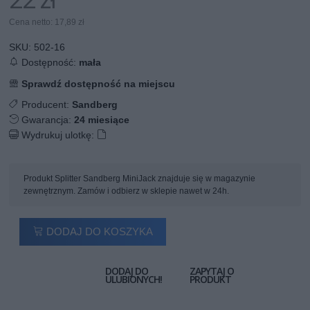
Cena netto: 17,89 zł
SKU:
502-16
Dostępność:
mała
Sprawdź dostępność na miejscu
Producent:
Sandberg
Gwarancja:
24 miesiące
Wydrukuj ulotkę:
Produkt Splitter Sandberg MiniJack znajduje się w magazynie
zewnętrznym. Zamów i odbierz w sklepie nawet w 24h.
DODAJ DO KOSZYKA
DODAJ DO
ZAPYTAJ O
ULUBIONYCH!
PRODUKT