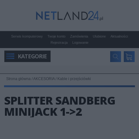
Serwis komputerowy
Twoje konto
Zamówienia
Ulubione
Aktualności
Rejestracja
Logowanie
KATEGORIE
Strona główna
/
AKCESORIA
/
Kable i przejściówki
SPLITTER SANDBERG
MINIJACK 1->2