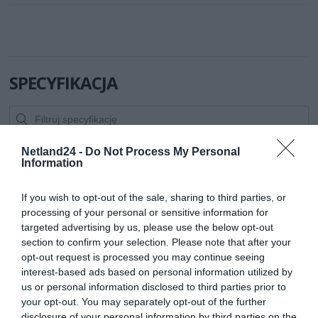
SPECYFIKACJA
Symbol
502-16
Netland24 -
Do Not Process My Personal
producenta
Information
Nazwa produktu
SANDBERG 502-16 Sandberg MiniJack Splitter
1->2
If you wish to opt-out of the sale, sharing to third parties, or
Producent
SANDBERG
processing of your personal or sensitive information for
targeted advertising by us, please use the below opt-out
Klasa produktu
Kable - SCART|S-
section to confirm your selection. Please note that after your
Video|Toslink|RCA|JACK|XLR
opt-out request is processed you may continue seeing
Rodzaj kabla
audio
interest-based ads based on personal information utilized by
Wtyczki Jack
1x męska Jack 3,5mm stereo
us or personal information disclosed to third parties prior to
2x żeńska Jack 3,5mm stereo
your opt-out. You may separately opt-out of the further
disclosure of your personal information by third parties on the